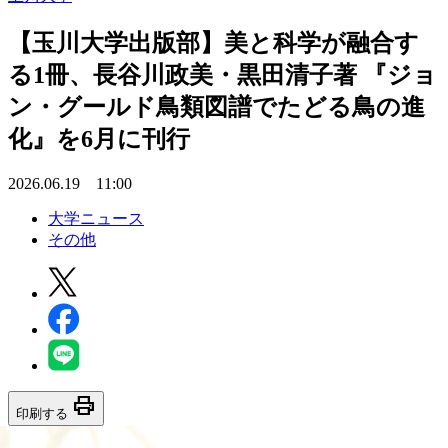
【玉川大学出版部】美と科学が融合す
る1冊、長谷川政美・黒田清子著 『ジョ
ン・グールド鳥類図譜でたどる鳥の進
化』を6月に刊行
2026.06.19 11:00
大学ニュース
その他
print
印刷する