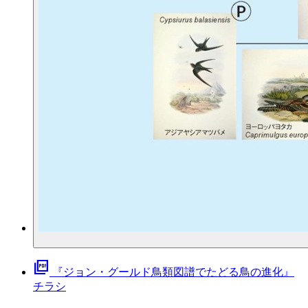
picture_as_pdf
『ジョン・グールド鳥類図譜でたどる鳥の進化』
チラシ