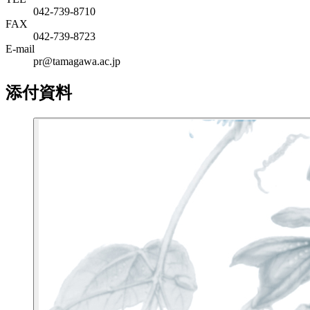
042-739-8710
FAX
042-739-8723
E-mail
pr@tamagawa.ac.jp
添付資料