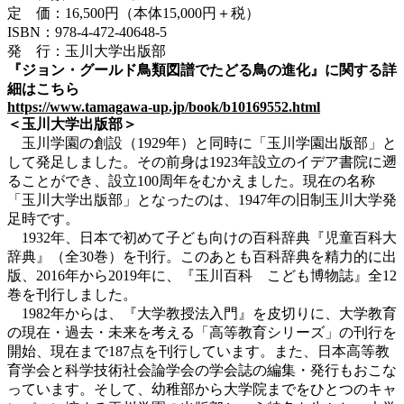
定 価：16,500円（本体15,000円＋税）
ISBN：978-4-472-40648-5
発 行：玉川大学出版部
『ジョン・グールド鳥類図譜でたどる鳥の進化』に関する詳
細はこちら
https://www.tamagawa-up.jp/book/b10169552.html
＜玉川大学出版部＞
玉川学園の創設（1929年）と同時に「玉川学園出版部」と
して発足しました。その前身は1923年設立のイデア書院に遡
ることができ、設立100周年をむかえました。現在の名称
「玉川大学出版部」となったのは、1947年の旧制玉川大学発
足時です。
1932年、日本で初めて子ども向けの百科辞典『児童百科大
辞典』（全30巻）を刊行。このあとも百科辞典を精力的に出
版、2016年から2019年に、『玉川百科 こども博物誌』全12
巻を刊行しました。
1982年からは、『大学教授法入門』を皮切りに、大学教育
の現在・過去・未来を考える「高等教育シリーズ」の刊行を
開始、現在まで187点を刊行しています。また、日本高等教
育学会と科学技術社会論学会の学会誌の編集・発行もおこな
っています。そして、幼稚部から大学院までをひとつのキャ