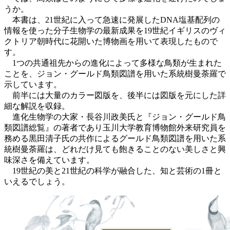
うか。
本書は、21世紀に入って急速に発展したDNA塩基配列の
情報を使った分子生物学の最新成果を19世紀イギリスのヴィ
クトリア朝時代に花開いた博物画を用いて表現したもので
す。
1つの共通祖先からの進化によって多様な鳥類が生まれた
ことを、ジョン・グールド鳥類図譜を用いた系統樹曼荼羅で
示しています。
前半には大量のカラー図版を、後半には図版を元にした詳
細な解説を収録。
進化生物学の大家・長谷川政美氏と『ジョン・グールド鳥
類図譜総覧』の著者であり玉川大学教育博物館外来研究員を
務める黒田清子氏の共作によるグールド鳥類図譜を用いた系
統樹曼荼羅は、どれだけ見ても飽きることのない美しさと興
味深さを備えています。
19世紀の美と21世紀の科学が融合した、知と芸術の1冊と
いえるでしょう。