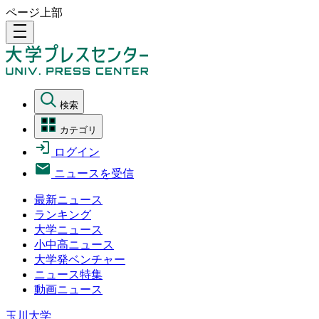
ページ上部
density_medium
検索
カテゴリ
ログイン
ニュースを受信
最新ニュース
ランキング
大学ニュース
小中高ニュース
大学発ベンチャー
ニュース特集
動画ニュース
玉川大学