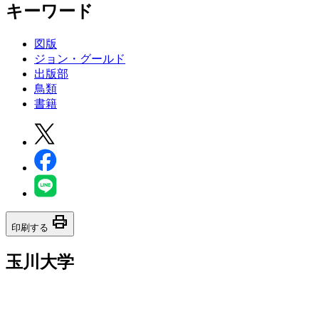
キーワード
図版
ジョン・グールド
出版部
鳥類
書籍
print
印刷する
玉川大学