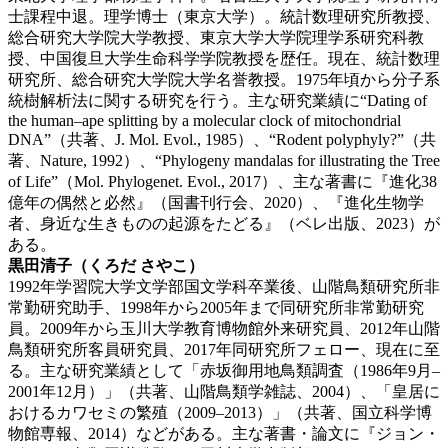
士課程中退。理学博士（東京大学）。統計数理研究所教授、
総合研究大学院大学教授、東京大学大学院理学系研究科教
授、中国復旦大学生命科学学院教授を歴任。現在、統計数理
研究所、総合研究大学院大学名誉教授。1975年頃から分子系
統樹解析法に関する研究を行う。主な研究業績に“Dating of
the human–ape splitting by a molecular clock of mitochondrial
DNA”（共著、J. Mol. Evol., 1985）、“Rodent polyphyly?”（共
著、Nature, 1992）、“Phylogeny mandalas for illustrating the Tree
of Life”（Mol. Phylogenet. Evol., 2017）、主な著書に『進化38
億年の偶然と必然』（国書刊行会、2020）、『進化生物学
者、身近な生きものの起源をたどる』（ベレ出版、2023）が
ある。
黒田清子（くろだ さやこ）
1992年学習院大学文学部国文学科卒業後、山階鳥類研究所非
常勤研究助手、1998年から2005年まで同研究所非常勤研究
員。2009年から玉川大学教育博物館外来研究員、2012年山階
鳥類研究所客員研究員、2017年同研究所フェロー、現在に至
る。主な研究業績として「赤坂御用地鳥類調査（1986年9月–
2001年12月）」（共著、山階鳥類学雑誌、2004）、「皇居に
おけるカワセミの繁殖（2009–2013）」（共著、国立科学博
物館専報、2014）などがある。主な著書・論文に『ジョン・