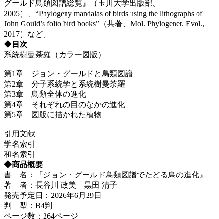
グールド鳥類図譜総覧』（玉川大学出版部、
2005）、“Phylogeny mandalas of birds using the lithographs of
John Gould’s folio bird books”（共著、Mol. Phylogenet. Evol.,
2017）など。
◆目次
系統樹曼荼羅（カラー図版）
第1章 ジョン・グールドと鳥類図譜
第2章 分子系統学と系統樹曼荼羅
第3章 鳥類全体の進化
第4章 それぞれの目のなかの進化
第5章 図版に描かれた植物
引用文献
学名索引
和名索引
◆商品概要
書 名：『ジョン・グールド鳥類図譜でたどる鳥の進化』
著 者：長谷川 政美 黒田 清子
発売予定日：2026年6月29日
判 型：B4判
ページ数：264ページ