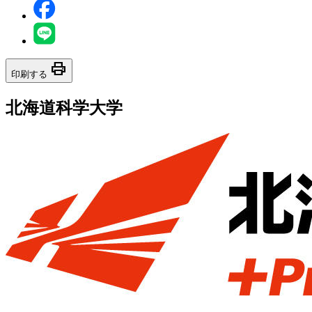
print
印刷する
北海道科学大学