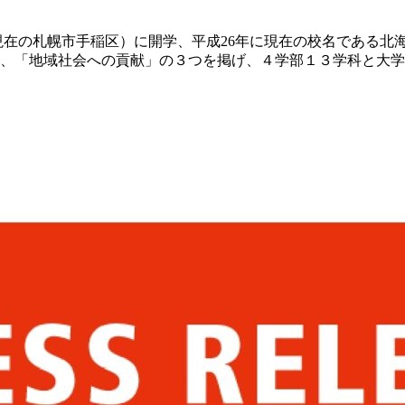
現在の札幌市手稲区）に開学、平成26年に現在の校名である北
、「地域社会への貢献」の３つを掲げ、４学部１３学科と大学院