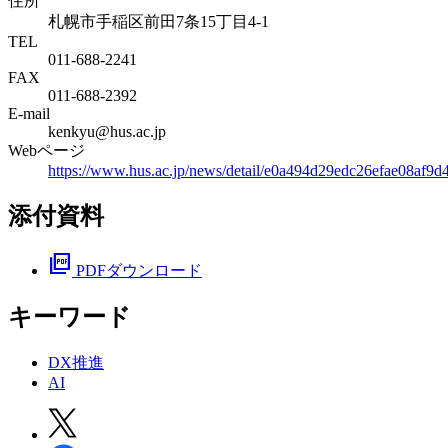
住所
札幌市手稲区前田7条15丁目4-1
TEL
011-688-2241
FAX
011-688-2392
E-mail
kenkyu@hus.ac.jp
Webページ
https://www.hus.ac.jp/news/detail/e0a494d29edc26efae08af9
添付資料
picture_as_pdf
PDFダウンロード
キーワード
DX推進
AI