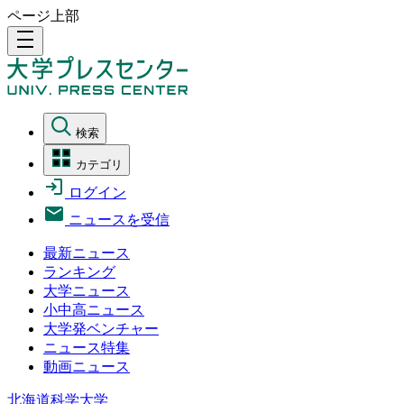
ページ上部
density_medium
検索
カテゴリ
ログイン
ニュースを受信
最新ニュース
ランキング
大学ニュース
小中高ニュース
大学発ベンチャー
ニュース特集
動画ニュース
北海道科学大学