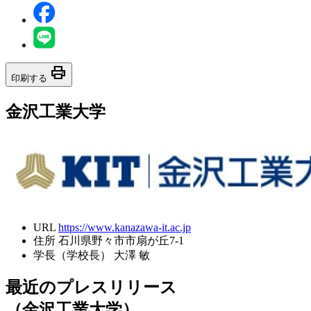
print
印刷する
金沢工業大学
URL
https://www.kanazawa-it.ac.jp
住所
石川県野々市市扇が丘7-1
学長（学校長）
大澤 敏
最近のプレスリリース
（金沢工業大学）