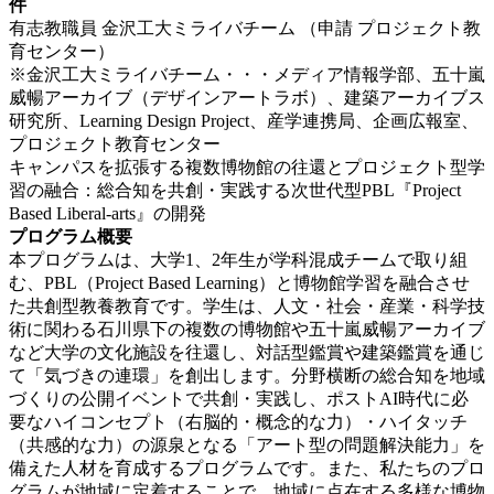
件
有志教職員 金沢工大ミライバチーム （申請 プロジェクト教
育センター）
※金沢工大ミライバチーム・・・メディア情報学部、五十嵐
威暢アーカイブ（デザインアートラボ）、建築アーカイブス
研究所、Learning Design Project、産学連携局、企画広報室、
プロジェクト教育センター
キャンパスを拡張する複数博物館の往還とプロジェクト型学
習の融合：総合知を共創・実践する次世代型PBL『Project
Based Liberal-arts』の開発
プログラム概要
本プログラムは、大学1、2年生が学科混成チームで取り組
む、PBL（Project Based Learning）と博物館学習を融合させ
た共創型教養教育です。学生は、人文・社会・産業・科学技
術に関わる石川県下の複数の博物館や五十嵐威暢アーカイブ
など大学の文化施設を往還し、対話型鑑賞や建築鑑賞を通じ
て「気づきの連環」を創出します。分野横断の総合知を地域
づくりの公開イベントで共創・実践し、ポストAI時代に必
要なハイコンセプト（右脳的・概念的な力）・ハイタッチ
（共感的な力）の源泉となる「アート型の問題解決能力」を
備えた人材を育成するプログラムです。また、私たちのプロ
グラムが地域に定着することで、地域に点在する多様な博物