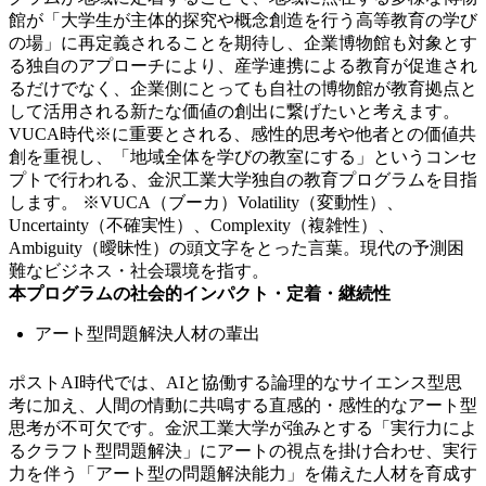
館が「大学生が主体的探究や概念創造を行う高等教育の学び
の場」に再定義されることを期待し、企業博物館も対象とす
る独自のアプローチにより、産学連携による教育が促進され
るだけでなく、企業側にとっても自社の博物館が教育拠点と
して活用される新たな価値の創出に繋げたいと考えます。
VUCA時代※に重要とされる、感性的思考や他者との価値共
創を重視し、「地域全体を学びの教室にする」というコンセ
プトで行われる、金沢工業大学独自の教育プログラムを目指
します。 ※VUCA（ブーカ）Volatility（変動性）、
Uncertainty（不確実性）、Complexity（複雑性）、
Ambiguity（曖昧性）の頭文字をとった言葉。現代の予測困
難なビジネス・社会環境を指す。
本プログラムの社会的インパクト・定着・継続性
アート型問題解決人材の輩出
ポストAI時代では、AIと協働する論理的なサイエンス型思
考に加え、人間の情動に共鳴する直感的・感性的なアート型
思考が不可欠です。金沢工業大学が強みとする「実行力によ
るクラフト型問題解決」にアートの視点を掛け合わせ、実行
力を伴う「アート型の問題解決能力」を備えた人材を育成す