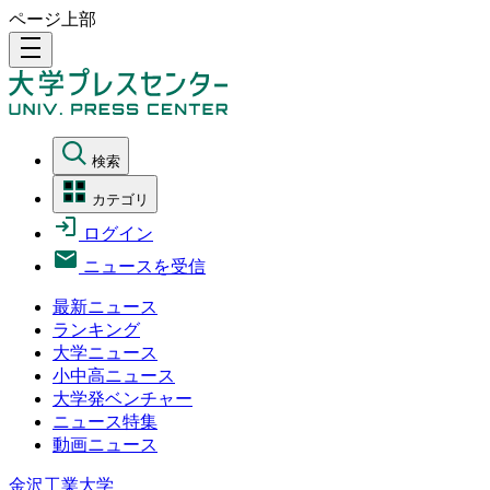
ページ上部
density_medium
検索
カテゴリ
ログイン
ニュースを受信
最新ニュース
ランキング
大学ニュース
小中高ニュース
大学発ベンチャー
ニュース特集
動画ニュース
金沢工業大学