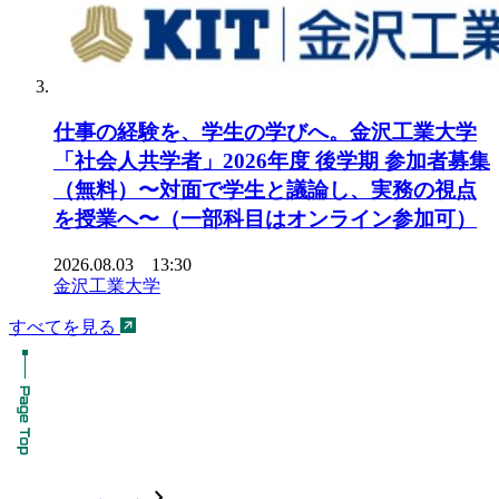
仕事の経験を、学生の学びへ。金沢工業大学
「社会人共学者」2026年度 後学期 参加者募集
（無料）〜対面で学生と議論し、実務の視点
を授業へ〜（一部科目はオンライン参加可）
2026.08.03 13:30
金沢工業大学
すべてを見る
chevron_forward