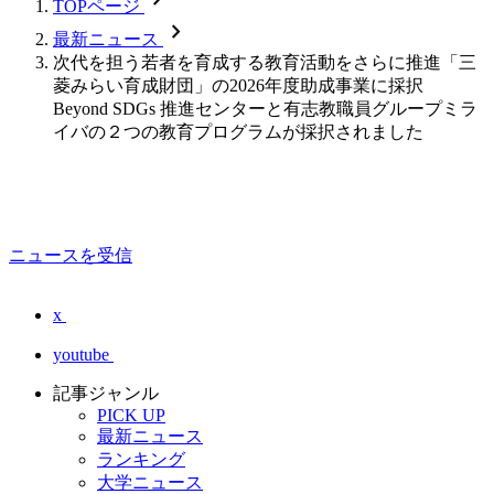
TOPページ
chevron_forward
最新ニュース
次代を担う若者を育成する教育活動をさらに推進「三
菱みらい育成財団」の2026年度助成事業に採択
Beyond SDGs 推進センターと有志教職員グループミラ
イバの２つの教育プログラムが採択されました
ニュースを受信
x
youtube
記事ジャンル
PICK UP
最新ニュース
ランキング
大学ニュース