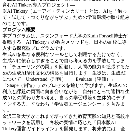
育むAI Tinkery導入プロジェクト―
※AI Tinkery（エーアイ・ティンカリー）とは、AIを「触っ
て・試して・つくりながら学ぶ」ための学習環境や取り組み
のことです。
プログラム概要
本プログラムは、スタンフォード大学のKarin Forssell博士が
提唱する「AI Tinkery」の教育メソッドを、日本の高校に導
入する探究型プログラムです。
生成AIを単なる便利なツールとして利用するだけでなく、
生成AIに依存しすぎることで自ら考える力を手放してしま
う「チューリングの罠」を回避し、人間の能力を拡張するた
めの生成AI活用文化の構築を目指します。生徒は、生成AI
について「Understand（理解）」「Evaluate（評価）」
「Shape（創造）」のプロセスを通じて学びます。生成AIの
利点と課題の両面に向き合いながら、自分にとって適切な生
成AIとの関わり方を考え、自らの学習環境を主体的にデザ
インする力、すなわち「学習者エージェンシー」を育みま
す。
金沢工業大学がこれまで培ってきた教育実践の知見と高校ネ
ットワークを活用し、各校の実情に応じた「日本版AI
Tinkery運営ガイドライン」を開発します。将来的には、全