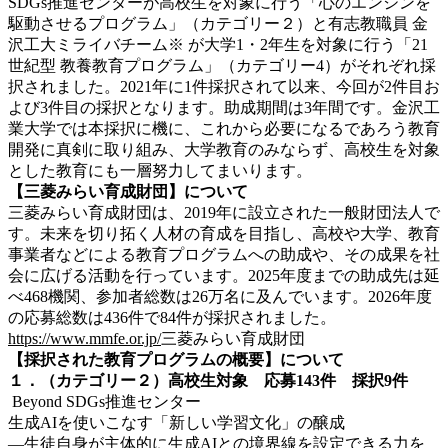
SDGs推進センターが高校生を対象に行う「心のエンジンを
駆動させるプログラム」（カテゴリー２）と有志教職員 金
沢工大ミライバチーム※ が大学1・2年生を対象に行う「21
世紀型 教養教育プログラム」（カテゴリー4）がそれぞれ採
択されました。2021年に1件採択されて以来、今回が2件目お
よび3件目の採択となります。助成期間は3年間です。金沢工
業大学では本採択に機に、これから必要になるであろう教育
開発に真剣に取り組み、大学教育のみならず、高校生を対象
とした教育にも一層努力してまいります。
【三菱みらい育成財団】について
三菱みらい育成財団は、2019年に設立された一般財団法人で
す。未来を切り拓く人材の育成を目指し、高校や大学、教育
事業者などによる教育プログラムへの助成や、その成果を社
会に広げる活動を行っています。2025年度までの助成先は延
べ468機関、参加者総数は26万名に及んでいます。2026年度
の応募総数は436件で84件が採択されました。
https://www.mmfe.or.jp/
三菱みらい育成財団
【採択された教育プログラムの概要】について
１．（カテゴリー２）高校生対象 応募143件 採択9件
Beyond SDGs推進センター
生成AIを使いこなす「新しい学習文化」の醸成
―生徒自身が主体的に生成AIとの境界線を設定できる力を