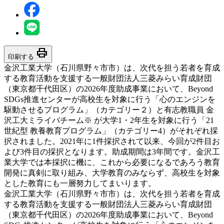
print
印刷する
金沢工業大学（石川県野々市市）は、次代を担う若者を育成
する教育活動を支援する一般財団法人三菱みらい育成財団
（東京都千代田区）の2026年度助成事業において、Beyond
SDGs推進センターが高校生を対象に行う「心のエンジンを
駆動させるプログラム」（カテゴリー２）と有志教職員 金
沢工大ミライバチーム※ が大学1・2年生を対象に行う「21
世紀型 教養教育プログラム」（カテゴリー4）がそれぞれ採
択されました。2021年に1件採択されて以来、今回が2件目お
よび3件目の採択となります。助成期間は3年間です。金沢工
業大学では本採択に機に、これから必要になるであろう教育
開発に真剣に取り組み、大学教育のみならず、高校生を対象
とした教育にも一層努力してまいります。
金沢工業大学（石川県野々市市）は、次代を担う若者を育成
する教育活動を支援する一般財団法人三菱みらい育成財団
（東京都千代田区）の2026年度助成事業において、Beyond