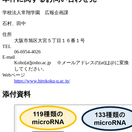
学校法人常翔学園 広報企画課
石村、田中
住所
大阪市旭区大宮５丁目１６番１号
TEL
06-6954-4026
E-mail
Koho[at]josho.ac.jp ※メールアドレスの[at]は@に変換
してください。
Webページ
https://www.hirokoku-u.ac.jp/
添付資料