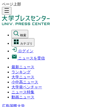
ページ上部
density_medium
検索
カテゴリ
ログイン
ニュースを受信
最新ニュース
ランキング
大学ニュース
小中高ニュース
大学発ベンチャー
ニュース特集
動画ニュース
広島国際大学