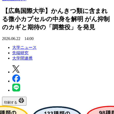
【広島国際大学】かんきつ類に含まれ
る微小カプセルの中身を解明 がん抑制
のカギと期待の「調整役」を発見
2026.06.22 14:00
大学ニュース
先端研究
大学間連携
print
印刷する