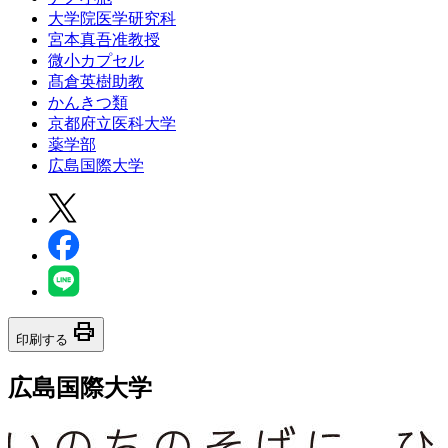
大学院医学研究科
宮本真吾准教授
微小カプセル
髙倉英樹助教
かんきつ類
京都府立医科大学
薬学部
広島国際大学
print
印刷する
広島国際大学