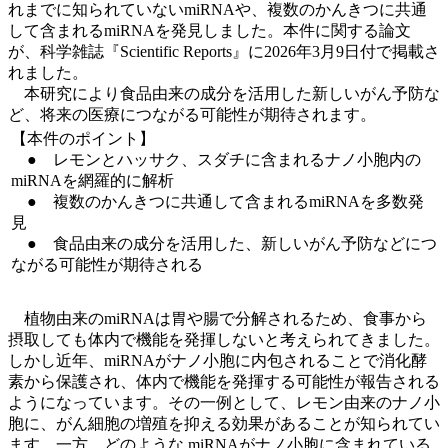
れまでに知られていないmiRNAや、複数のかんきつに共通
して含まれるmiRNAを発見しました。本件に関する論文
が、科学雑誌『Scientific Reports』に2026年3月9日付で掲載さ
れました。
本研究により食品由来の成分を活用した新しいがん予防な
ど、将来の医療につながる可能性が期待されます。
【本件のポイント】
● レモンとハッサク、スダチに含まれるナノ小胞内の
miRNAを網羅的に解析
● 複数のかんきつに共通して含まれるmiRNAを多数発
見
● 食品由来の成分を活用した、新しいがん予防などにつ
ながる可能性が期待される
植物由来のmiRNAは胃や腸で分解されるため、食事から
摂取しても体内で機能を発揮しないと考えられてきました。
しかし近年、miRNAがナノ小胞に内包されることで消化酵
素から保護され、体内で機能を発揮する可能性が報告される
ようになっています。その一例として、レモン由来のナノ小
胞に、がん細胞の増殖を抑える効果があることが知られてい
ます。一方、どのような miRNAがナノ小胞に含まれている