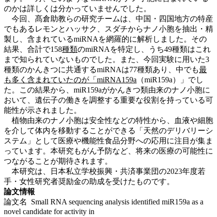
のかは詳しくは分かっていませんでした。
今回、髙倉助教らの研究チームは、中国・四国地方の特産
でもあるレモンとハッサク、スダチからナノ小胞を抽出・精
製し、含まれているmiRNAを網羅的に解析しました。その
結果、合計で158
種類
のmiRNAを特定し、うち49種類はこれ
まで知られていないものでした。また、今回実験に用いた3
種類のかんきつに共通するmiRNAは77種類あり、中でも
最
も多く含まれていたのが「miRNA159a
（miR159a）」でし
た。この結果から、miR159aがかんきつ類由来のナノ小胞に
おいて、遺伝子の働きを調整する重要な役割を持っている可
能性が示されました。
植物由来のナノ小胞は安全性などの特性から、血液や細胞
を介して体内を移動することができる「天然のデリバリーシ
ステム」として医療や機能性食品分野への応用に注目が集ま
っています。本研究もがん予防など、将来の医療の可能性に
つながることが期待されます。
本研究は、日本私立学校振興・共済事業団の2023年度若
手・女性研究者奨励金の助成を受けたものです。
論文情報
論文名 Small RNA sequencing analysis identified miR159a as a
novel candidate for activity in