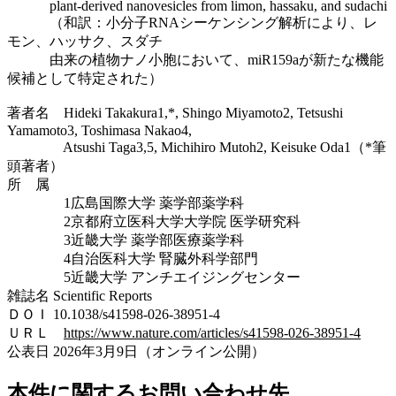
plant-derived nanovesicles from limon, hassaku, and sudachi
（和訳：小分子RNAシーケンシング解析により、レ
モン、ハッサク、スダチ
由来の植物ナノ小胞において、miR159aが新たな機能
候補として特定された）
著者名 Hideki Takakura1,*, Shingo Miyamoto2, Tetsushi
Yamamoto3, Toshimasa Nakao4,
Atsushi Taga3,5, Michihiro Mutoh2, Keisuke Oda1（*筆
頭著者）
所 属
1広島国際大学 薬学部薬学科
2京都府立医科大学大学院 医学研究科
3近畿大学 薬学部医療薬学科
4自治医科大学 腎臓外科学部門
5近畿大学 アンチエイジングセンター
雑誌名 Scientific Reports
ＤＯＩ 10.1038/s41598-026-38951-4
ＵＲＬ
https://www.nature.com/articles/s41598-026-38951-4
公表日 2026年3月9日（オンライン公開）
本件に関するお問い合わせ先