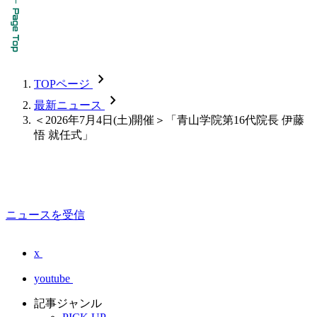
chevron_forward
TOPページ
chevron_forward
最新ニュース
＜2026年7月4日(土)開催＞「青山学院第16代院長 伊藤
悟 就任式」
ニュースを受信
x
youtube
記事ジャンル