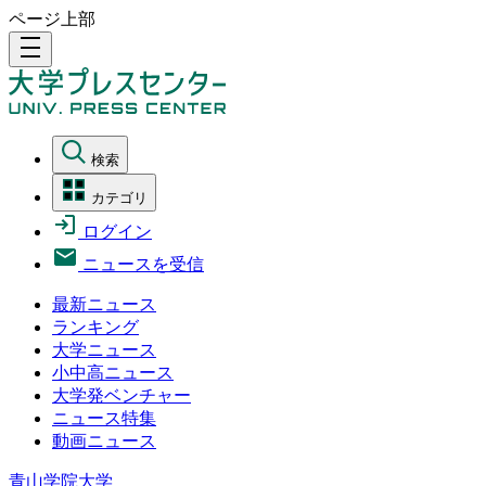
ページ上部
density_medium
検索
カテゴリ
ログイン
ニュースを受信
最新ニュース
ランキング
大学ニュース
小中高ニュース
大学発ベンチャー
ニュース特集
動画ニュース
青山学院大学