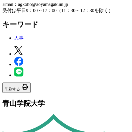
Email：agkoho@aoyamagakuin.jp
受付は平日9：00～17：00（11：30～12：30を除く）
キーワード
人事
print
印刷する
青山学院大学