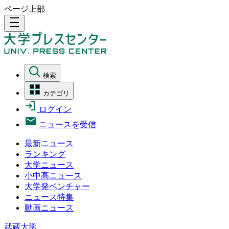
ページ上部
density_medium
検索
カテゴリ
ログイン
ニュースを受信
最新ニュース
ランキング
大学ニュース
小中高ニュース
大学発ベンチャー
ニュース特集
動画ニュース
武蔵大学