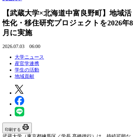
【武蔵大学×北海道中富良野町】地域活
性化・移住研究プロジェクトを2026年8
月に実施
2026.07.03 06:00
大学ニュース
産官学連携
学生の活動
地域貢献
print
印刷する
武蔵大学（東京都練馬区／学長 髙橋徳行）は、持続可能な