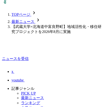
chevron_forward
TOPページ
chevron_forward
最新ニュース
【武蔵大学×北海道中富良野町】地域活性化・移住研
究プロジェクトを2026年8月に実施
ニュースを受信
x
youtube
記事ジャンル
PICK UP
最新ニュース
ランキング