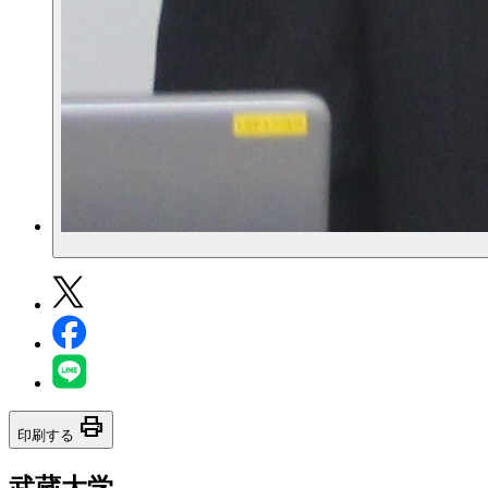
print
印刷する