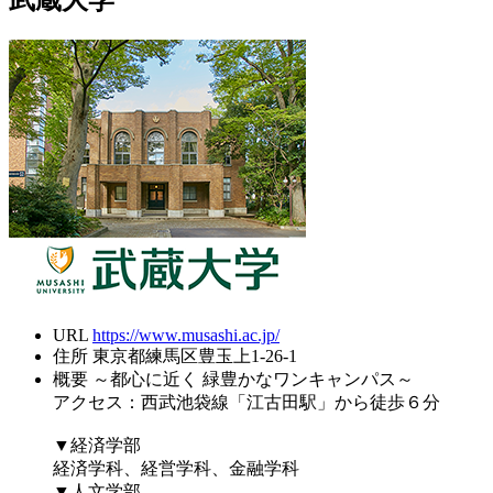
武蔵大学
URL
https://www.musashi.ac.jp/
住所
東京都練馬区豊玉上1-26-1
概要
～都心に近く 緑豊かなワンキャンパス～
アクセス：西武池袋線「江古田駅」から徒歩６分
▼経済学部
経済学科、経営学科、金融学科
▼人文学部