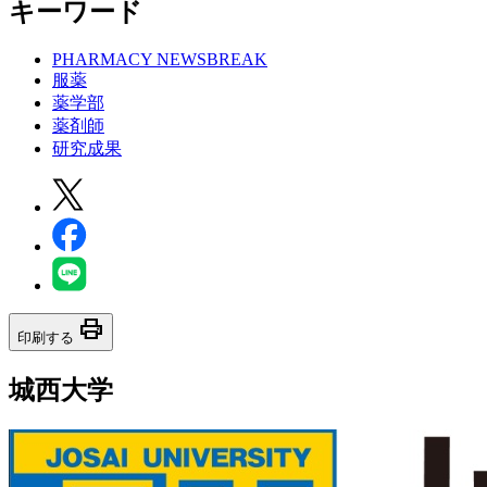
キーワード
PHARMACY NEWSBREAK
服薬
薬学部
薬剤師
研究成果
print
印刷する
城西大学