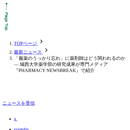
chevron_forward
TOPページ
chevron_forward
最新ニュース
「服薬のうっかり忘れ」に薬剤師はどう関われるのか
― 城西大学薬学部の研究成果が専門メディア
『PHARMACY NEWSBREAK』で紹介
ニュースを受信
x
youtube