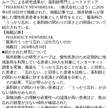
ループによる研究成果が、薬剤師専門ニュースメディア
『PHARMACY NEWSBREAK』（株式会社じほう）に2026
年6月18日付で掲載された。掲載記事では、堀井助教らが実
施した慢性疾患患者を対象とした研究をもとに、服薬時の
「うっかり忘れ」と薬剤師の関わりの深さとの関係について
紹介されている。
【掲載記事】
PHARMACY NEWSBREAK
「服薬のうっかり忘れ」は仕方ないのか
・掲載日：2026年6月18日
■紹介された研究について
堀井助教らの研究グループは、慢性疾患のため定期的に地
域薬局を利用している患者1,200人を対象にインターネット
調査を実施。服薬を「うっかり忘れることがある」と回答し
た患者と、「忘れない」と回答した患者を比較し、薬剤師と
の関わりや服薬に対する意識との関連を分析した。
その結果、下記が明らかとなった。
・薬剤師との関わりが深い患者ほど、「うっかり忘れ」が少
ない傾向がみられた
・薬物治療への理解や必要性への認識が高い患者ほど、飲み
忘れの頻度が少ない傾向が確認された
・地域薬局薬剤師による継続的な支援が、服薬行動の改善に