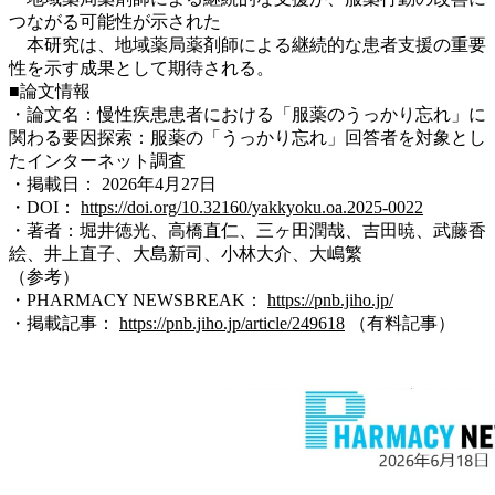
つながる可能性が示された
本研究は、地域薬局薬剤師による継続的な患者支援の重要
性を示す成果として期待される。
■論文情報
・論文名：慢性疾患患者における「服薬のうっかり忘れ」に
関わる要因探索：服薬の「うっかり忘れ」回答者を対象とし
たインターネット調査
・掲載日： 2026年4月27日
・DOI：
https://doi.org/10.32160/yakkyoku.oa.2025-0022
・著者：堀井徳光、高橋直仁、三ヶ田潤哉、吉田暁、武藤香
絵、井上直子、大島新司、小林大介、大嶋繁
（参考）
・PHARMACY NEWSBREAK：
https://pnb.jiho.jp/
・掲載記事：
https://pnb.jiho.jp/article/249618
（有料記事）