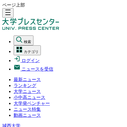
ページ上部
density_medium
検索
カテゴリ
ログイン
ニュースを受信
最新ニュース
ランキング
大学ニュース
小中高ニュース
大学発ベンチャー
ニュース特集
動画ニュース
城西大学