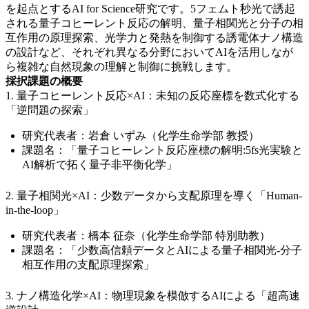
を起点とするAI for Science研究です。5フェムト秒光で誘起
される量子コヒーレント反応の解明、量子相関光と分子の相
互作用の原理探索、光学力と発熱を制御する誘電体ナノ構造
の設計など、それぞれ異なる分野においてAIを活用しなが
ら複雑な自然現象の理解と制御に挑戦します。
採択課題の概要
1. 量子コヒーレント反応×AI：未知の反応座標を数式化する
「逆問題の探索」
研究代表者：岩倉 いずみ（化学生命学部 教授）
課題名：「量子コヒーレント反応座標の解明:5fs光実験と
AI解析で拓く量子非平衡化学」
2. 量子相関光×AI：少数データから支配原理を導く「Human-
in-the-loop」
研究代表者：橋本 征奈（化学生命学部 特別助教）
課題名：「少数高信頼データとAIによる量子相関光-分子
相互作用の支配原理探索」
3. ナノ構造化学×AI：物理現象を模倣するAIによる「超高速