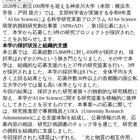
2028年に創立100周年を迎える神奈川大学（本部：横浜市、
学長：戸田 龍介）では、文部科学省が実施する令和8年度
「AI for Scienceによる科学研究革新プログラム AI for Science
萌芽的挑戦研究創出事業（SPReAD）」第1回公募におい
て、本学から応募した3件の研究プロジェクトが採択された
ことをお知らせします。
本学の採択状況と組織的支援
本公募では、応募総数15,868件に対し456件が採択され、採
択率はわずか2.9%という狭き門となりました。その中で本
学は、組織的な応募支援のもと37件の研究提案を行い、3件
が採択されました。本学の採択率は8.1%と、全体平均を大
きく上回る結果となり、応募件数30件以上の首都圏の国公私
立大学の中では最も高い水準となりました。
今回の結果は、採択された研究者個々の独創的な研究構想に
加え、本学がAI for Scienceに関する研究提案を積極的に後押
ししてきたことを示すものです。本事業への応募に際して
は、研究推進部で事務職員とURA（University Research
Administrator)による支援体制を組成し、公募情報の共有、応
募内容の相談、研究計画調書のチェック等を通じて、研究者
の挑戦を組織的に支援しました。
今回採択された3課題はいずれも、「光と物質の相互作用」