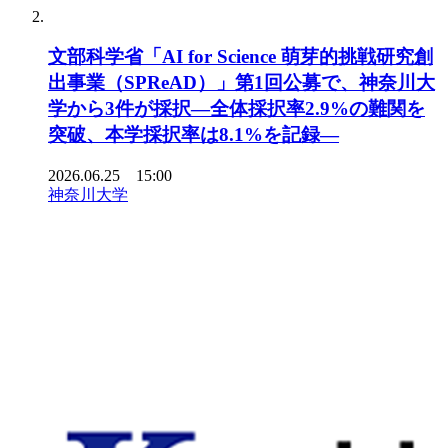
文部科学省「AI for Science 萌芽的挑戦研究創
出事業（SPReAD）」第1回公募で、神奈川大
学から3件が採択―全体採択率2.9%の難関を
突破、本学採択率は8.1%を記録―
2026.06.25 15:00
神奈川大学