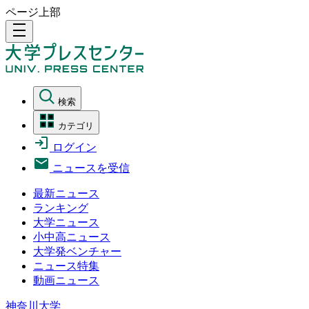
ページ上部
density_medium
検索
カテゴリ
ログイン
ニュースを受信
最新ニュース
ランキング
大学ニュース
小中高ニュース
大学発ベンチャー
ニュース特集
動画ニュース
神奈川大学