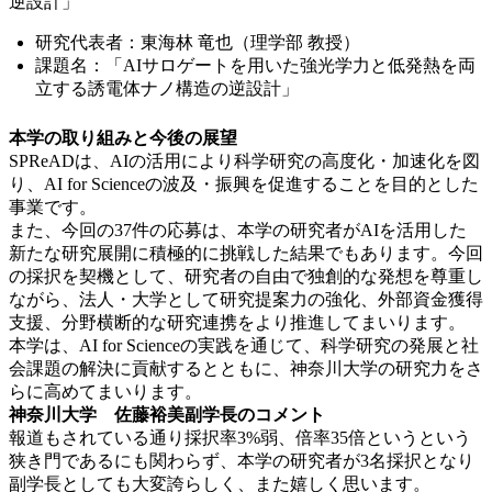
逆設計」
研究代表者：東海林 竜也（理学部 教授）
課題名：「AIサロゲートを用いた強光学力と低発熱を両
立する誘電体ナノ構造の逆設計」
本学の取り組みと今後の展望
SPReADは、AIの活用により科学研究の高度化・加速化を図
り、AI for Scienceの波及・振興を促進することを目的とした
事業です。
また、今回の37件の応募は、本学の研究者がAIを活用した
新たな研究展開に積極的に挑戦した結果でもあります。今回
の採択を契機として、研究者の自由で独創的な発想を尊重し
ながら、法人・大学として研究提案力の強化、外部資金獲得
支援、分野横断的な研究連携をより推進してまいります。
本学は、AI for Scienceの実践を通じて、科学研究の発展と社
会課題の解決に貢献するとともに、神奈川大学の研究力をさ
らに高めてまいります。
神奈川大学 佐藤裕美副学長のコメント
報道もされている通り採択率3%弱、倍率35倍というという
狭き門であるにも関わらず、本学の研究者が3名採択となり
副学長としても大変誇らしく、また嬉しく思います。