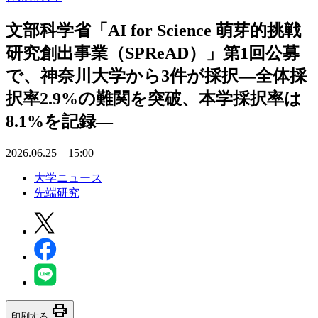
文部科学省「AI for Science 萌芽的挑戦
研究創出事業（SPReAD）」第1回公募
で、神奈川大学から3件が採択―全体採
択率2.9%の難関を突破、本学採択率は
8.1%を記録―
2026.06.25 15:00
大学ニュース
先端研究
print
印刷する