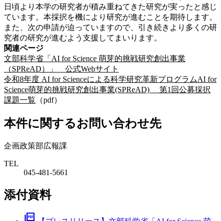
日頃より本学の研究者が積み重ねてきた研究が実ったと感じ
ています。本採択を機により研究が進むことを期待します。
また、次の申請が迫っていますので、引き続きより多くの研
究者の研究が進むよう支援してまいります。
関連ページ
文部科学省「AI for Science 萌芽的挑戦研究創出事業
（SPReAD）」 公式Webサイト
令和8年度 AI for Scienceによる科学研究革新プログラムAI for
Science萌芽的挑戦研究創出事業(SPReAD) 第1回公募採択
課題一覧
（pdf）
本件に関するお問い合わせ先
企画政策部広報課
TEL
045-481-5661
添付資料
picture_as_pdf