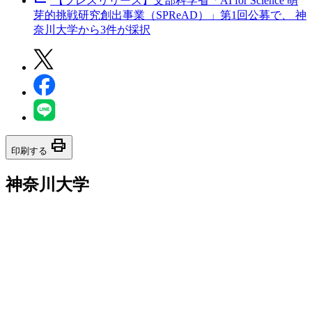
【プレスリリース】文部科学省「AI for Science 萌
芽的挑戦研究創出事業（SPReAD）」第1回公募で、 神
奈川大学から3件が採択
print
印刷する
神奈川大学