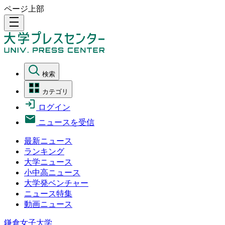
ページ上部
density_medium
検索
カテゴリ
ログイン
ニュースを受信
最新ニュース
ランキング
大学ニュース
小中高ニュース
大学発ベンチャー
ニュース特集
動画ニュース
鎌倉女子大学