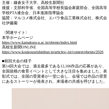
主催：鎌倉女子大学、高校生新聞社
後援：文部科学省、全国高等学校長協会家庭部会、全国高等
学校PTA連合会、日本進路指導協会
協賛：マルコメ株式会社、エバラ食品工業株式会社、株式会
社伊藤園
〈関連サイト〉
本学ホームページ
https://www.kamakura-u.ac.jp/obento/index.html
高校生新聞ONLINE
https://www.koukouseishinbun.jp/articles/-/pr/contest/obento/2026
■前回大会の様子
第14回大会では、過去最多である12,166作品の応募があり、
全国規模の食育イベントとして大きな注目を集めました。表
彰式では、全国の受賞者が一堂に会し、会場では作品の背景
にあるストーリーが発表され、来場者の共感を呼びました。