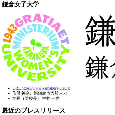
鎌倉女子大学
URL
https://www.kamakura-u.ac.jp
住所
神奈川県鎌倉市大船6-1-3
学長（学校長）
福井 一光
最近のプレスリリース