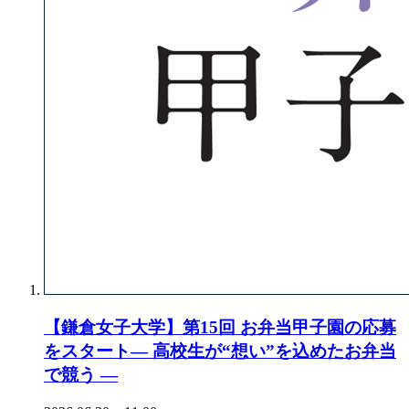
【鎌倉女子大学】第15回 お弁当甲子園の応募
をスタート― 高校生が“想い”を込めたお弁当
で競う ―