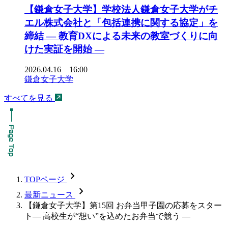
【鎌倉女子大学】学校法人鎌倉女子大学がチ
エル株式会社と「包括連携に関する協定」を
締結 ― 教育DXによる未来の教室づくりに向
けた実証を開始 ―
2026.04.16 16:00
鎌倉女子大学
すべてを見る
chevron_forward
TOPページ
chevron_forward
最新ニュース
【鎌倉女子大学】第15回 お弁当甲子園の応募をスター
ト― 高校生が“想い”を込めたお弁当で競う ―