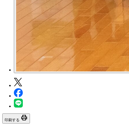
print
印刷する