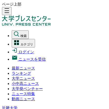
ページ上部
density_medium
検索
カテゴリ
ログイン
ニュースを受信
最新ニュース
ランキング
大学ニュース
小中高ニュース
大学発ベンチャー
ニュース特集
動画ニュース
近畿大学