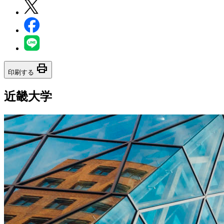
print
印刷する
近畿大学