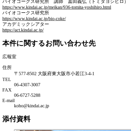
バイオコークス研究所 講師 冨田義弘（トミタヨシヒロ）
https://www.kindai.ac.jp/meikan/936-tomita-yoshihiro.html
バイオコークス研究所
https://www.kindai.ac.jp/bio-coke/
アカデミックシアター
https://act.kindai.ac.jp/
本件に関するお問い合わせ先
広報室
住所
〒577-8502 大阪府東大阪市小若江3-4-1
TEL
06‐4307‐3007
FAX
06‐6727‐5288
E-mail
koho@kindai.ac.jp
添付資料