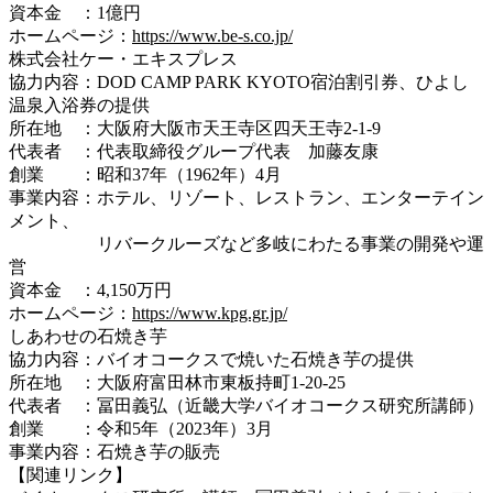
資本金 ：1億円
ホームページ：
https://www.be-s.co.jp/
株式会社ケー・エキスプレス
協力内容：DOD CAMP PARK KYOTO宿泊割引券、ひよし
温泉入浴券の提供
所在地 ：大阪府大阪市天王寺区四天王寺2-1-9
代表者 ：代表取締役グループ代表 加藤友康
創業 ：昭和37年（1962年）4月
事業内容：ホテル、リゾート、レストラン、エンターテイン
メント、
リバークルーズなど多岐にわたる事業の開発や運
営
資本金 ：4,150万円
ホームページ：
https://www.kpg.gr.jp/
しあわせの石焼き芋
協力内容：バイオコークスで焼いた石焼き芋の提供
所在地 ：大阪府富田林市東板持町1-20-25
代表者 ：冨田義弘（近畿大学バイオコークス研究所講師）
創業 ：令和5年（2023年）3月
事業内容：石焼き芋の販売
【関連リンク】