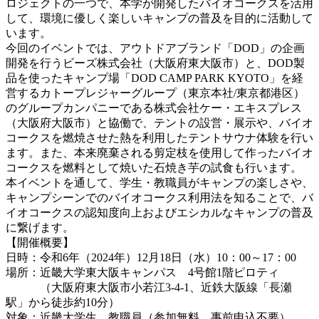
ロジェクトの一つで、本学が開発したバイオコークスを活用
して、環境に優しく楽しいキャンプの普及を目的に活動して
います。
今回のイベントでは、アウトドアブランド「DOD」の企画
開発を行うビーズ株式会社（大阪府東大阪市）と、DOD製
品を使ったキャンプ場「DOD CAMP PARK KYOTO」を経
営するカトープレジャーグループ（東京本社/東京都港区）
のグループカンパニーである株式会社ケー・エキスプレス
（大阪府大阪市）と協働で、テントの設営・展示や、バイオ
コークスを燃焼させた熱を利用したテントサウナ体験を行い
ます。また、本来廃棄される剪定枝を使用して作ったバイオ
コークスを燃料として焼いた石焼き芋の試食も行います。
本イベントを通して、学生・教職員がキャンプの楽しさや、
キャンプシーンでのバイオコークス利用法を知ることで、バ
イオコークスの認知度向上およびエシカルなキャンプの普及
に繋げます。
【開催概要】
日時：令和6年（2024年）12月18日（水）10：00～17：00
場所：近畿大学東大阪キャンパス 4号館1階ピロティ
（大阪府東大阪市小若江3-4-1、近鉄大阪線「長瀬
駅」から徒歩約10分）
対象：近畿大学生、教職員（参加無料、事前申込不要）