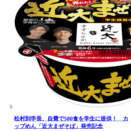
松村到学長、自費で500食を学生に提供！ カ
ップめん「近大まぜそば」発売記念