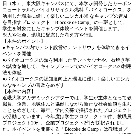
日（水）、東大阪キャンパスにて、本学が開発したカーボン
ニュートラルなバイオリサイクル燃料「バイオコークス」を
活用した環境に優しく楽しいエシカル※ なキャンプの普及
を目指すプロジェクト「Biocoke de Camp」の一環として、
学生を対象にしたキャンプ体験イベントを開催します。
※人や社会、環境に配慮した考え方や行動
【本件のポイント】
●キャンパス内でテント設営やテントサウナを体験できるイ
ベントを開催
●バイオコークスの熱を利用したテントサウナや、石焼き芋
の試食を通して、キャンプシーンでのバイオコークスの利用
法を体感
●バイオコークスの認知度向上と環境に優しく楽しいエシカ
ルなキャンプの普及をめざす
【本件の内容】
近畿大学アカデミックシアターでは、学生が主体となって教
職員、企業、地域住民と協働しながら新たな社会価値を生む
ことをめざして、毎年、学内公募で採択されたプロジェクト
が活動しています。今年度は学生プロジェクト10件、教職員
プロジェクト20件、企業プロジェクト2件が採択されまし
た。本イベントを開催する「Biocoke de Camp」は教職員プ