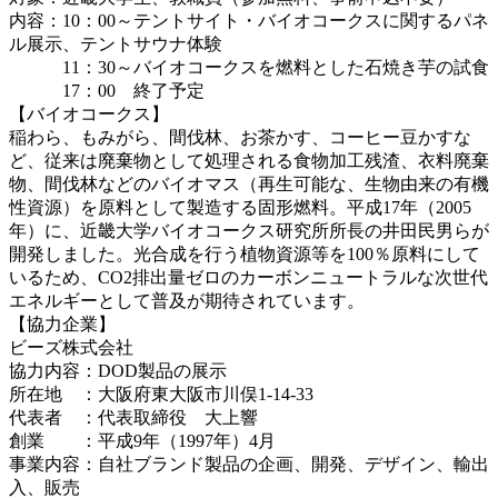
内容：10：00～テントサイト・バイオコークスに関するパネ
ル展示、テントサウナ体験
11：30～バイオコークスを燃料とした石焼き芋の試食
17：00 終了予定
【バイオコークス】
稲わら、もみがら、間伐林、お茶かす、コーヒー豆かすな
ど、従来は廃棄物として処理される食物加工残渣、衣料廃棄
物、間伐林などのバイオマス（再生可能な、生物由来の有機
性資源）を原料として製造する固形燃料。平成17年（2005
年）に、近畿大学バイオコークス研究所所長の井田民男らが
開発しました。光合成を行う植物資源等を100％原料にして
いるため、CO2排出量ゼロのカーボンニュートラルな次世代
エネルギーとして普及が期待されています。
【協力企業】
ビーズ株式会社
協力内容：DOD製品の展示
所在地 ：大阪府東大阪市川俣1-14-33
代表者 ：代表取締役 大上響
創業 ：平成9年（1997年）4月
事業内容：自社ブランド製品の企画、開発、デザイン、輸出
入、販売