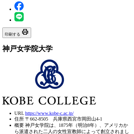
print
印刷する
神戸女学院大学
URL
https://www.kobe-c.ac.jp/
住所
〒662-8505 兵庫県西宮市岡田山4-1
概要
神戸女学院は、1875年（明治8年）、アメリカか
ら派遣された二人の女性宣教師によって創立されまし