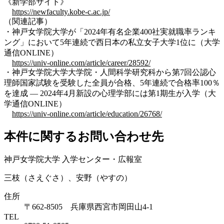
《新学部サイト》
https://newfaculty.kobe-c.ac.jp/
（関連記事）
・神戸女学院大学が「2024年有名企業400社実就職率ランキ
ング」において5年連続で西日本の私立女子大学1位に（大学
通信ONLINE）
https://univ-online.com/article/career/28592/
・神戸女学院大学大学院・人間科学研究科から第7回公認心
理師国家試験を受験した全員が合格、5年連続で合格率100％
を達成 ― 2024年4月新設の心理学部には第1期生が入学（大
学通信ONLINE）
https://univ-online.com/article/education/26768/
本件に関するお問い合わせ先
神戸女学院大学 入学センター・広報室
三枝（さえぐさ）、安野（やすの）
住所
〒662-8505 兵庫県西宮市岡田山4-1
TEL