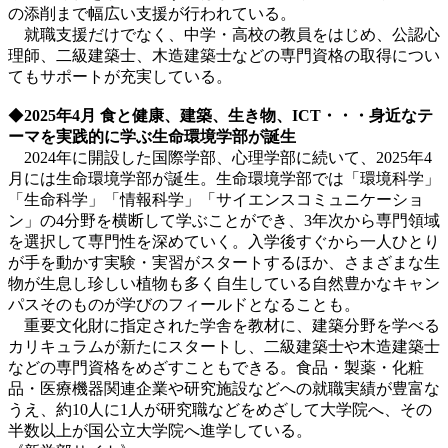
の添削まで幅広い支援が行われている。
就職支援だけでなく、中学・高校の教員をはじめ、公認心
理師、二級建築士、木造建築士などの専門資格の取得につい
てもサポートが充実している。
◆
2025
年
4
月
食と健康、建築、生き物、
ICT
・・・身近なテ
ーマを実践的に学ぶ生命環境学部が誕生
2024年に開設した国際学部、心理学部に続いて、2025年4
月には生命環境学部が誕生。生命環境学部では「環境科学」
「生命科学」「情報科学」「サイエンスコミュニケーショ
ン」の4分野を横断して学ぶことができ、3年次から専門領域
を選択して専門性を深めていく。入学後すぐから一人ひとり
が手を動かす実験・実習がスタートするほか、さまざまな生
物が生息し珍しい植物も多く自生している自然豊かなキャン
パスそのものが学びのフィールドとなることも。
重要文化財に指定された学舎を教材に、建築分野を学べる
カリキュラムが新たにスタートし、二級建築士や木造建築士
などの専門資格をめざすこともできる。食品・製薬・化粧
品・医療機器関連企業や研究施設などへの就職実績が豊富な
うえ、約10人に1人が研究職などをめざして大学院へ、その
半数以上が国公立大学院へ進学している。