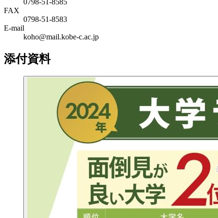
0798-51-8585
FAX
0798-51-8583
E-mail
koho@mail.kobe-c.ac.jp
添付資料