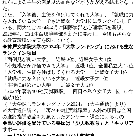
れらによる学生の満足度の高さなどがうかがえる結果となっ
た。
また、「入学後、生徒を伸ばしてくれる大学」、「就職に力
を入れている大学」でも近畿女子大学1位にランクインして
いる。同大では2024年4月に国際学部と心理学部を新設、
2025年4月には生命環境学部を新たに開設し、今後もさらな
る教育環境の充実を図っていく。
◆神戸女学院大学の2024年「大学ランキング」における主な
ランクイン項目
「面倒見が良い大学」 近畿 2位、近畿女子大 1位
「小規模だが評価できる大学」 近畿 1位、全国私立大 12位
「入学後、生徒を伸ばしてくれる大学」 近畿女子大 1位
「就職に力を入れている大学」 近畿女子大 1位
「生徒に勧めたい大学」 近畿女子大 2位
「2024年著名400社実就職率」 西日本私立女子大 1位 （5年
連続1位）
（『大学探しランキングブック2024』（大学通信）より）
※大学通信調べ。「著名400社実就職率」以外の項目は全国
の進路指導教諭を対象としたアンケート調査によるもの
◆
高い評価を受けている要因は
「少人数教育」と「キャリア
サポート」
・一人ひとりにチャンスが多い少人数教育