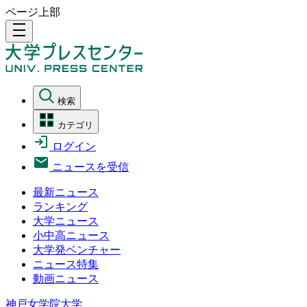
ページ上部
density_medium
検索
カテゴリ
ログイン
ニュースを受信
最新ニュース
ランキング
大学ニュース
小中高ニュース
大学発ベンチャー
ニュース特集
動画ニュース
神戸女学院大学