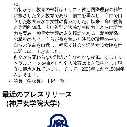
た。
当初から、教育の根幹はキリスト教と国際理解の精神
に根ざした全人教育であり、個性を重んじ、自由で自
立した教養豊かな女性の育成でした。以来、高い教養
と専門的知識、広い視野と適確な判断力、さらに語学
力を育み、神戸女学院の永久標語である「愛神愛隣」
の精神のもと、自らが身を置いた時代や環境の中で、
自らの使命を自覚し、幅広く社会で活躍する女性を世
に送り出してきました。
創立から変わらない理念と伸びやかな校風、そしてリ
ベラルアーツを軸とした全人教育はよき伝統として現
在に継承されています。そして、2025年に創立150周年
を迎えます。
学長（学校長）
中野 敬一
最近のプレスリリース
（神戸女学院大学）