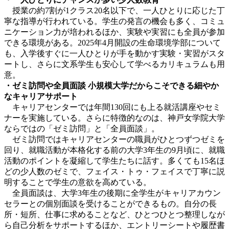
授業の約7割が1クラス20名以下で、一人ひとりに応じた丁
寧な指導が行われている。学生の発言の機会も多く、コミュ
ニケーション力が培われるほか、実験や実習にも全員が参加
できる環境がある。2025年4月開設の生命環境学部について
も、入学後すぐに一人ひとりが手を動かす実験・実習がスタ
ートし、さらに文系学生も安心して学べるカリキュラムも用
意。
・ゼミ訪問や全員面談
小規模大学だからこそできる細やか
なキャリアサポート
キャリアセンターでは年間130回にも上る就活講座やセミ
ナーを実施している。さらに特徴的なのは、神戸女学院大学
ならではの「ゼミ訪問」と「全員面談」。
ゼミ訪問ではキャリアセンターの職員がひとつずつゼミを
回り
、
就職活動が本格化する前の大学3年生の9月頃に
、
就職
活動のポイントを凝縮して学生たちに話す。多くても15名ほ
どの少人数のゼミで、フェイス・トゥ・フェイスで丁寧に説
明することで学生の意欲を高めている。
全員面談は、大学3年生の後期に全学生がキャリアカウン
セラーとの個別面談を受けることができるもの。自分の長
所・短所、仕事に求めることなど、ひとつひとつ整理しなが
ら自己分析をサポートするほか、エントリーシートや履歴書