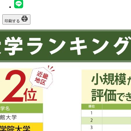
print
印刷する