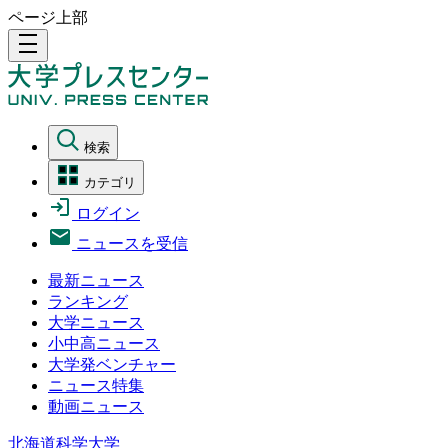
ページ上部
density_medium
検索
カテゴリ
ログイン
ニュースを受信
最新ニュース
ランキング
大学ニュース
小中高ニュース
大学発ベンチャー
ニュース特集
動画ニュース
北海道科学大学