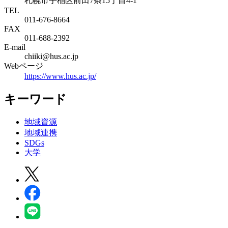
札幌市手稲区前田7条15丁目4-1
TEL
011-676-8664
FAX
011-688-2392
E-mail
chiiki@hus.ac.jp
Webページ
https://www.hus.ac.jp/
キーワード
地域資源
地域連携
SDGs
大学