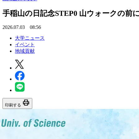
手稲山の日記念STEP0 山ウォークの
2026.07.03 08:56
大学ニュース
イベント
地域貢献
print
印刷する