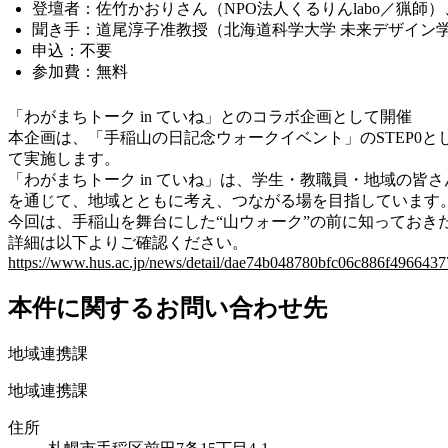
登壇者：佐竹かおりさん（NPO法人くるりんlabo／猟
聞き手：道尾淳子准教授（北海道科学大学 未来デザイン学
申込：不要
参加費：無料
「わがまちトーク in ていね」とのコラボ企画として開催
本企画は、「手稲山の日記念ウォークイベント」のSTEP0と
て実施します。
「わがまちトーク in ていね」は、学生・教職員・地域の
を通じて、地域とともに考え、つながる場を目指しています
今回は、手稲山を舞台にした“山ウォーク”の前に知ってお
詳細は以下よりご確認ください。
https://www.hus.ac.jp/news/detail/dae74b048780bfc06c886f49664
本件に関するお問い合わせ先
地域連携課
地域連携課
住所