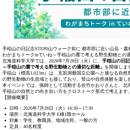
手稲山の日記念STEP0山ウォーク前に 都市部に近い山岳・
わがまちトークinていね～手稲山の麓で考える野生動物との
北海道科学大学では、2026年7月28日（火）に、
手稲山の日記
～手稲山の麓で考える野生動物との適切な距離」
を開催しま
手稲山（標高1,023m）は、支笏洞爺国立公園へと連なる
の野生動物の生息域とも接しており、登山や自然体験を楽し
本イベントでは、猟師として活動する佐竹かおりさんと、北
手稲山の自然との向き合い方をクロストーク形式で考えます
【開催概要】
日時：2026年7月28日（火）16:30～17:30
場所：北海道科学大学 E棟1階ホール
対象：学生、教職員、地域住民、一般の方
定員：40名程度