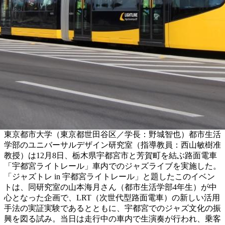
東京都市大学（東京都世田谷区／学長：野城智也）都市生活
学部のユニバーサルデザイン研究室（指導教員：西山敏樹准
教授）は12月8日、栃木県宇都宮市と芳賀町を結ぶ路面電車
「宇都宮ライトレール」車内でのジャズライブを実施した。
「ジャズトレ in 宇都宮ライトレール」と題したこのイベン
トは、同研究室の山本海月さん（都市生活学部4年生）が中
心となった企画で、LRT（次世代型路面電車）の新しい活用
手法の実証実験であるとともに、宇都宮でのジャズ文化の振
興を図る試み。当日は走行中の車内で生演奏が行われ、乗客