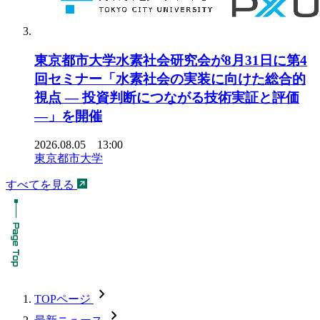
東京都市大学水素社会研究会が8月31日に第4
回セミナー「水素社会の実装に向けた総合的
視点 ― 投資判断につながる技術実証と評価
―」を開催
2026.08.05 13:00
東京都市大学
すべてを見る
chevron_forward
TOPページ
chevron_forward