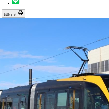
print
印刷する