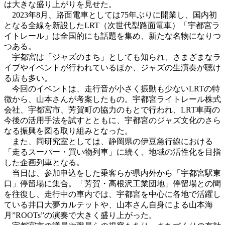
は大きな盛り上がりを見せた。
2023年8月、路面電車としては75年ぶりに開業し、国内初
となる全線を新設したLRT（次世代型路面電車）「宇都宮ラ
イトレール」は全国的にも話題を集め、新たな名物になりつ
つある。
宇都宮は「ジャズのまち」としても知られ、さまざまなラ
イブやイベントが行われているほか、ジャズの生演奏が聴け
る店も多い。
今回のイベントは、走行音が小さく振動も少ないLRTの特
徴から、山本さんが考案したもの。宇都宮ライトレール株式
会社、宇都宮市、芳賀町の協力のもとで行われ、LRT車両の
今後の活用手法を試すとともに、宇都宮のジャズ文化のさら
なる振興を図る取り組みとなった。
また、同研究室としては、静岡県の伊豆急行線における
「走るスーパー・買い物列車」に続く、地域の活性化を目指
した企画列車となる。
当日は、参加申込をした乗客らが県内外から「宇都宮駅東
口」停留場に集合。「芳賀・高根沢工業団地」停留場との間
を往復し、走行中の車内では、宇都宮を中心に各地で活躍し
ている井口大夢カルテットや、山本さん自身による山本海
月”ROOTs”の演奏で大きく盛り上がった。