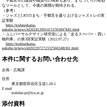
宇都宮市の議員や職員らの視察もあり、まちづくりの有効
なツールとして、今後の展開が期待される。
（参考）
・ジャズとLRTのまち・宇都宮を盛り上げるジャズトレの実
証実験
https://toshiseikatsu-
gakubu.jp/news/id2024120914151503847k81.html
・ユニバーサルデザイン研究室による「走るスーパー・買い
物列車」の第3回実証実験（2022.07.27）
https://toshiseikatsu-
gakubu.jp/news/id202207272332560248t361.html
本件に関するお問い合わせ先
企画・広報課
住所
東京都世田谷区玉堤1-28-1
E-mail
toshidai-pr@tcu.ac.jp
添付資料