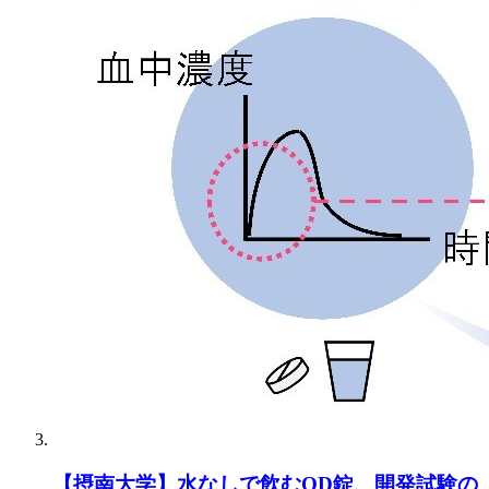
【摂南大学】水なしで飲むOD錠、開発試験の