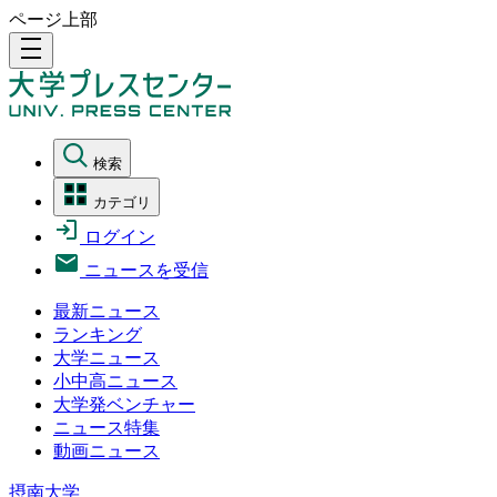
ページ上部
density_medium
検索
カテゴリ
ログイン
ニュースを受信
最新ニュース
ランキング
大学ニュース
小中高ニュース
大学発ベンチャー
ニュース特集
動画ニュース
摂南大学