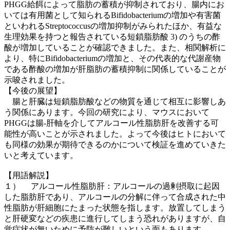
PHGG給餌によって脂肪の蓄積が抑制されており、腸内にお
いては有用菌として知られるBifidobacteriumの増加や有害菌
といわれるStreptococcusの増加抑制がみられたほか、有益な
生理効果を持つと報告されている短鎖脂肪酸 3) のうちの酢
酸が増加していることが確認できました。また、相関解析に
より、特にBifidobacteriumの増加と、その代表的な代謝産物
である酢酸の増加が肝脂肪の蓄積抑制に関係していることが
示唆されました。
【今後の展望】
腸と肝臓は短鎖脂肪酸などの物質を通じて相互に影響しあ
う関係にあります。今回の研究により、マウスにおいて
PHGGは腸-肝軸を介してアルコール性脂肪肝を改善する可
能性が高いことが示されました。よって今後はヒトにおいて
も同様の効果が期待できるのかについて検証を進めていきた
いと考えています。
【用語解説】
１）
アルコール性脂肪肝：アルコールの過剰摂取に起因
した脂肪肝であり、アルコールの分解に伴って合成された中
性脂肪が肝細胞にたまった状態を指します。放置してしまう
と肝硬変などの疾患に進行してしまう恐れがありますが、自
覚症状が無いために予防が難しいという面もあります。