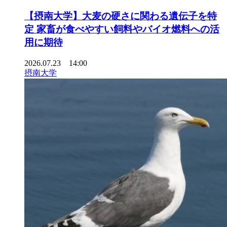
【摂南大学】大麦の硬さに関わる遺伝子を特
定 家畜が食べやすい飼料やバイオ燃料への活
用に期待
2026.07.23 14:00
摂南大学