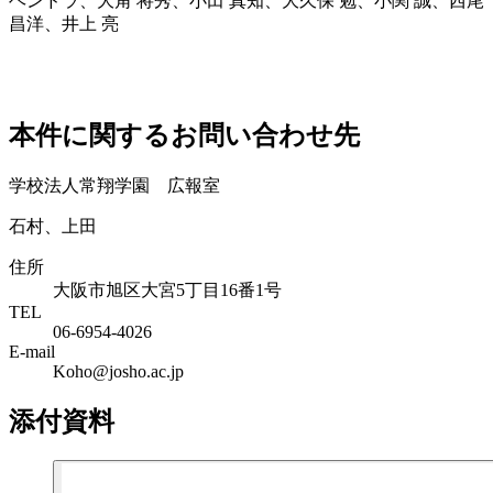
ヘンドラ、大角 将秀、小田 真知、大久保 勉、小関 誠、西尾
昌洋、井上 亮
本件に関するお問い合わせ先
学校法人常翔学園 広報室
石村、上田
住所
大阪市旭区大宮5丁目16番1号
TEL
06-6954-4026
E-mail
Koho@josho.ac.jp
添付資料