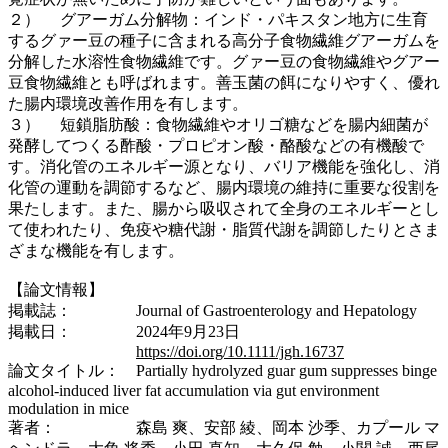
２）
グアーガム分解物：インド・パキスタン地方に生育
するグァー豆の種子に含まれる高分子食物繊維グアーガムを
分解した水溶性食物繊維です。グァー豆の食物繊維やグアー
豆食物繊維とも呼ばれます。善玉菌の餌になりやすく、優れ
た腸内環境改善作用を有します。
３）
短鎖脂肪酸：食物繊維やオリゴ糖などを腸内細菌が
発酵してつくる酢酸・プロピオン酸・酪酸などの有機酸で
す。消化管のエネルギー源となり、バリア機能を強化し、消
化管の運動を調節するなど、腸内環境の維持に重要な役割を
果たします。また、腸から吸収されて全身のエネルギーとし
て使われたり、免疫や糖代謝・脂質代謝を調節したりとさま
ざまな機能を有します。
【論文情報】
掲載誌： Journal of Gastroenterology and Hepatology
掲載日： 2024年9月23日
https://doi.org/10.1111/jgh.16737
論文タイトル： Partially hydrolyzed guar gum suppresses binge
alcohol-induced liver fat accumulation via gut environment
modulation in mice
著者： 森島 爽、安部 綾、岡本 沙季、カプール マ