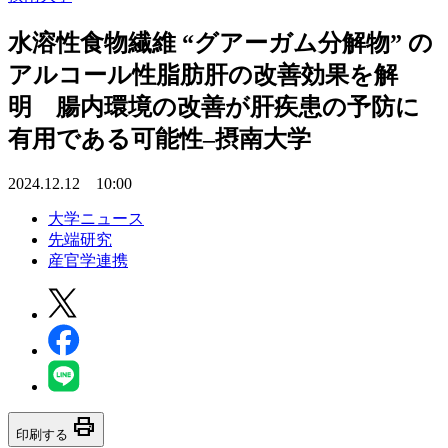
水溶性食物繊維 “グアーガム分解物” の
アルコール性脂肪肝の改善効果を解
明 腸内環境の改善が肝疾患の予防に
有用である可能性–摂南大学
2024.12.12 10:00
大学ニュース
先端研究
産官学連携
print
印刷する