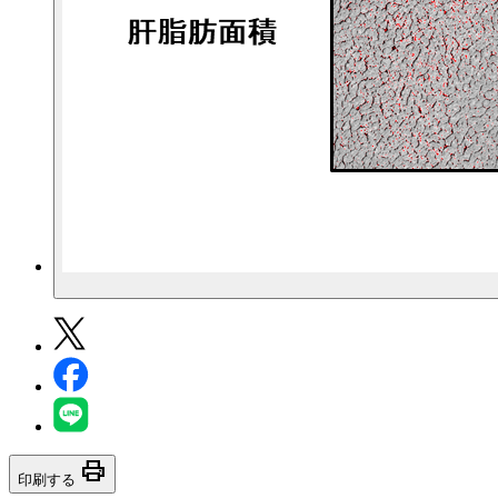
print
印刷する