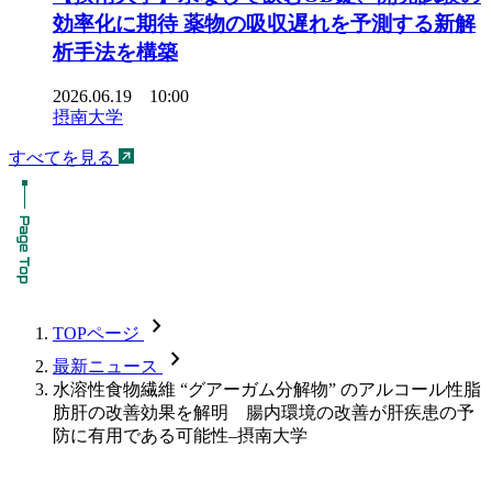
効率化に期待 薬物の吸収遅れを予測する新解
析手法を構築
2026.06.19 10:00
摂南大学
すべてを見る
chevron_forward
TOPページ
chevron_forward
最新ニュース
水溶性食物繊維 “グアーガム分解物” のアルコール性脂
肪肝の改善効果を解明 腸内環境の改善が肝疾患の予
防に有用である可能性–摂南大学