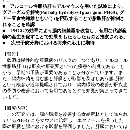
た。
■ アルコール性脂肪肝モデルマウスを用いた試験により、
グアーガム分解物(Partially hydrolyzed guar gum: PHGG, グ
アー豆食物繊維ともいう)を摂取することで脂肪肝が抑制さ
れることを確認
■ PHGGの効果により腸内細菌叢を改善し、有用な代謝産
物の産生を促すことで効果をもたらしたものと推察される。
■ 疾患予防分野における将来の応用に期待
【背景】
飲酒は慢性的な肝臓病のリスクの一つであり、アルコール
性脂肪肝 1) は肝炎や肝硬変といった疾患の前兆であること
から、早期の予防が重要であることが分かっています。ま
た、腸内細菌を含む腸と肝臓とが影響を及ぼしあう腸-肝軸
という概念が近年提唱されており、腸内環境の改善が肝疾患
の予防や改善において有用であるとする知見が集まってきて
います。
【研究内容】
この研究では、腸内環境を改善する食品素材として知られ
ているPHGG 2) をマウスに給餌し、エタノールを投与した
際の肝臓と腸における影響を評価しました。肝臓においては