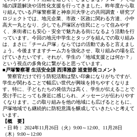
域の課題解決や活性化支援を行ってきました。昨年度から取
り組んでいる戸塚警察署と神奈川大学との共同調査・研究プ
ロジェクトでは、地元企業、市政・区政に関わる方達、小中
高大一丸となり、少しでも戸塚区が住民にとって住みやす
く、来街者にも安心・安全で魅力ある街になるよう活動を行
っています。今回の地元中学生とタッグを組んでの取り組み
は、まさに「チーム戸塚」ならではの活動であると言えまし
ょう。今後ますますチーム力を強化させ、取り組みの場を広
げていきたいです。それが、学生の「地域支援とは何か？」
という視点の多角化に繋がると思っています。
■戸塚警察署 生活安全課 西澤雅彦 巡査部長コメント
警察官だけで行う防犯活動は堅い印象になりがちですが、
学生が関わることで幅広い世代が興味を持ちやすくなりま
す。特に、子どもたちの発信力は高く、学生が伝えることで
受け手にとっても身近に感じられ、メッセージが伝わりやす
くなります。この取り組みを他の地域にも広げるとともに、
戸塚地域でも継続的に防犯意識を醸成していきたいと考えて
います。
【概 要】
・日 時： 2024年11月26日（火）9:00～12:00、
11月28日
（木）9:00～12:00