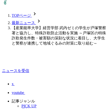
chevron_forward
TOPページ
chevron_forward
最新ニュース
【産業能率大学】経営学部 武内ゼミの学生が戸塚警察
署と協力し、特殊詐欺防止活動を実施 ～戸塚区の特殊
詐欺発生件数・被害額の深刻な状況に着目し、大学生
と警察が連携して地域ぐるみの対策に取り組む～
ニュースを受信
x
youtube
記事ジャンル
PICK UP