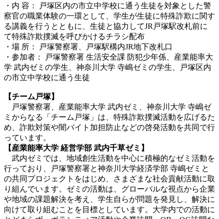
・内 容： 戸塚区内の市立中学校に通う生徒を対象とした警
察官の職業体験の一環として、学生が生徒に特殊詐欺に関す
る講義を行うとともに、生徒と協力してJR戸塚駅改札前に
て特殊詐欺撲滅を呼びかけるチラシ配布
・場 所： 戸塚警察署、戸塚駅構内JR地下改札口
・参加者： 戸塚警察署 生活安全課 防犯少年係、産業能率大
学 武内ゼミの学生、神奈川大学 寺嶋ゼミの学生、戸塚区内
の市立中学校に通う生徒
【チーム戸塚】
戸塚警察署、産業能率大学 武内ゼミ、神奈川大学 寺嶋ゼ
ミからなる「チーム戸塚」は、特殊詐欺撲滅活動を広げるた
め、詐欺対策や闇バイト加担防止などの啓発活動を共同で行
っています。
【
産業能率大学
経営学部
武内
千草ゼミ
】
武内ゼミでは、地域創生活動を中心に積極的なゼミ活動を
行っており、戸塚警察署と神奈川大学経済学部 寺嶋ゼミと
の共同プロジェクトをはじめ、さまざまな社会貢献活動に取
り組んでいます。ゼミの活動は、グローバルな視点から企業
や地域の課題解決を考え、学生自らが問題を発見し、解決に
向けて取り組むことを目標としています。大学内での活動に