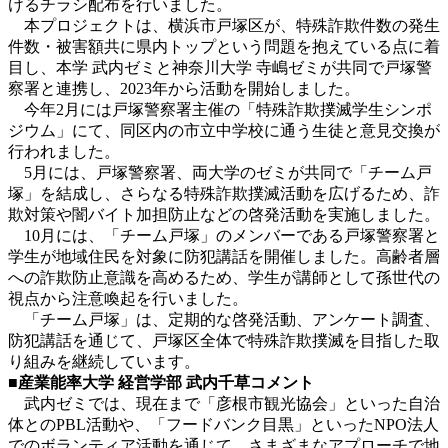
けるチラシ配布を行いました。
本プロジェクトは、横浜市戸塚区が、特殊詐欺件数の発生
件数・被害額共に県内トップという問題を抱えている点に着
目し、本学 武内ゼミと神奈川大学 寺嶋ゼミが共同で戸塚警
察署と連携し、2023年から活動を開始しました。
今年2月には戸塚警察署主催の「特殊詐欺撲滅学生シンポ
ジウム」にて、同区内の市立中学校に通う生徒と意見交換が
行われました。
5月には、戸塚警察署、両大学のゼミが共同で「チーム戸
塚」を結成し、さらなる特殊詐欺撲滅活動を広げるため、詐
欺対策や闇バイト加担防止などの啓発活動を実施しました。
10月には、「チーム戸塚」のメンバーである戸塚警察署と
学生が地域住民を対象に防犯講話を開催しました。高齢者層
への詐欺防止意識を高めるため、学生が講師として孫世代の
視点から注意喚起を行いました。
「チーム戸塚」は、定期的な啓発活動、アンケート調査、
防犯講話を通じて、戸塚区全体で特殊詐欺撲滅を目指した取
り組みを継続しています。
■産業能率大学 経営学部 武内千草コメント
武内ゼミでは、現在まで「彦根市観光協会」といった自治
体とのPBL活動や、「フードバンク目黒」といったNPO法人
でのボランティア活動を通じて、さまざまなアプローチで地