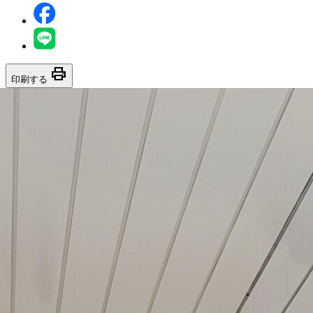
print
印刷する