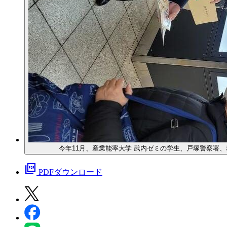
今年11月、産業能率大学 武内ゼミの学生、戸塚警察署
picture_as_pdf
PDFダウンロード