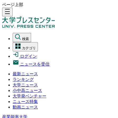
ページ上部
density_medium
検索
カテゴリ
ログイン
ニュースを受信
最新ニュース
ランキング
大学ニュース
小中高ニュース
大学発ベンチャー
ニュース特集
動画ニュース
産業能率大学