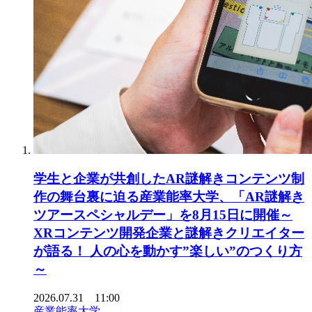
学生と企業が共創したAR謎解きコンテンツ制
作の舞台裏に迫る産業能率大学、「AR謎解き
ツアースペシャルデー」を8月15日に開催～
XRコンテンツ開発企業と謎解きクリエイター
が語る！ 人の心を動かす”楽しい”のつくり方
～
2026.07.31 11:00
産業能率大学