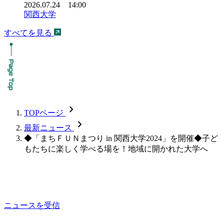
2026.07.24 14:00
関西大学
すべてを見る
chevron_forward
TOPページ
chevron_forward
最新ニュース
◆「まちＦＵＮまつり in 関西大学2024」を開催◆子ど
もたちに楽しく学べる場を！地域に開かれた大学へ
ニュースを受信