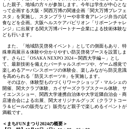
した親子、地域の方々が参加します。今年は学生が中心とな
って企画する大阪・関西万博の関連企画「関大万博プレフェ
スタ」を実施し、スタンプラリーや非常食アレンジ弁当の試
食などを企画。大阪ヘルスケアパビリオン「リボーンチャレ
ンジ」に出展する関大万博パートナー企業による技術体験な
ども行います。
また、「地域防災啓発イベント」としての側面もあり、特
殊車両展示＆体験や分かりやすい防災啓発ブースを設置しま
す。さらに「OSAKA NEXPO 2024～関西大学編～」とし
て、最新技術を備えたバーチャルスポーツや、ゲーム感覚で
楽しめるアーバンスポーツの体験会、楽しみながら防災意識
を高められる「防災スポーツ®」を実施します。
そのほか、体験型ものづくりワークショップ・マルシェの
開催、関大クラブ体験、カイザーズクラブスクール体験、サ
イエンスショー、関西大学連携自治体や大学近隣自治会・商
店連合会による出展、関大オリジナルグッズ（クラフトコー
ラ＆ビールの販売など）販売など親子で楽しめるイベントが
満載です。
＜まちFUNまつり2024の概要＞