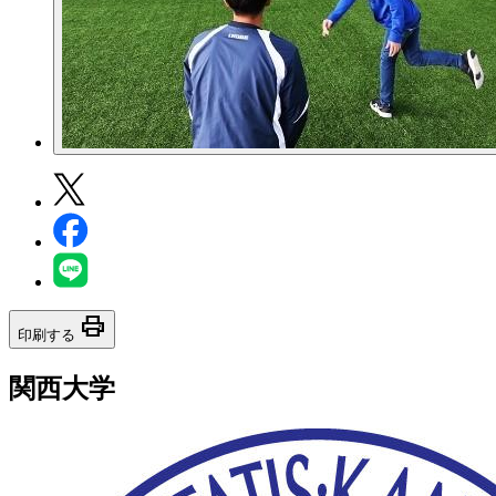
print
印刷する
関西大学