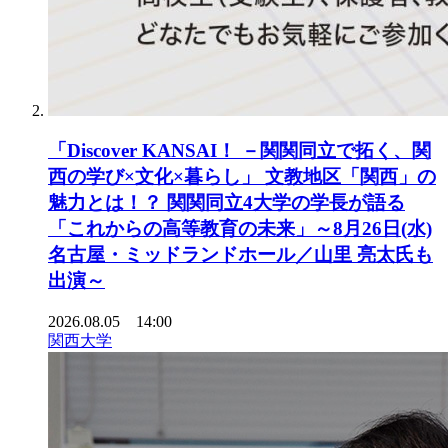
「Discover KANSAI！ －関関同立で拓く、関
西の学び×文化×暮らし」 文教地区「関西」の
魅力とは！？ 関関同立4大学の学長が語る
「これからの高等教育の未来」～8月26日(水)
名古屋・ミッドランドホール／山里 亮太氏も
出演～
2026.08.05 14:00
関西大学