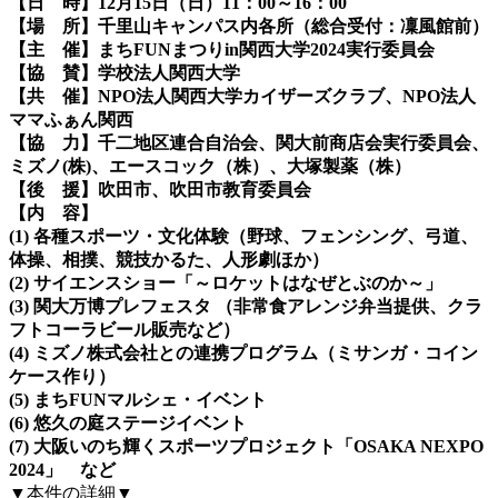
【日 時】12月15日（日）11：00～16：00
【場 所】千里山キャンパス内各所（総合受付：凜風館前）
【主 催】まちFUNまつりin関西大学2024実行委員会
【協 賛】学校法人関西大学
【共 催】NPO法人関西大学カイザーズクラブ、NPO法人
ママふぁん関西
【協 力】千二地区連合自治会、関大前商店会実行委員会、
ミズノ(株)、エースコック（株）、大塚製薬（株）
【後 援】吹田市、吹田市教育委員会
【内 容】
(1) 各種スポーツ・文化体験（野球、フェンシング、弓道、
体操、相撲、競技かるた、人形劇ほか）
(2) サイエンスショー「～ロケットはなぜとぶのか～」
(3) 関大万博プレフェスタ （非常食アレンジ弁当提供、クラ
フトコーラビール販売など）
(4) ミズノ株式会社との連携プログラム（ミサンガ・コイン
ケース作り）
(5) まちFUNマルシェ・イベント
(6) 悠久の庭ステージイベント
(7) 大阪いのち輝くスポーツプロジェクト「OSAKA NEXPO
2024」 など
▼本件の詳細▼