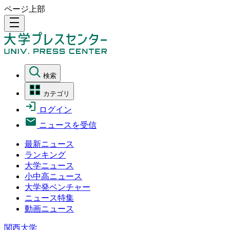
ページ上部
density_medium
検索
カテゴリ
ログイン
ニュースを受信
最新ニュース
ランキング
大学ニュース
小中高ニュース
大学発ベンチャー
ニュース特集
動画ニュース
関西大学