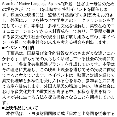
Search of Native Language Spaces-"(邦題「はざまー母語のため
の場をさがしてー」)を上映する特別イベントを開催しま
す。映画の上映後には、監督の朴基浩(ぱくきほ)氏をお招き
し、外国にルーツを持つ本学学生とのトークセッションも予
定しています。本学は、多様な文化を理解し、柔軟な心でコ
ミュニケーションできる人材育成をしており、千葉県が推進
する多文化共生社会の実現を目指す取り組みと重ね、本イベ
ントを通して共生社会の未来を考える機会を創出します。
■イベントの目的
千葉県は、国籍及び文化的背景などのさまざまな違いにか
かわらず、誰もがその人らしく活躍している社会の実現に向
けて、「多文化共生推進プラン」を作成しています。本学は
その理念に共感し、この映画上映会を通じてその実現に貢献
できると考えています。本イベントは、映画と対話を通じて
異文化理解と多様性を受け入れる心を育み、参加者と共に考
える場を提供します。外国人県民の増加に伴い、地域社会に
おける多文化共生の重要性が高まる中、多様な背景を持つ
人々が共に生きる方法を探る機会となることを期待していま
す。
■上映作品について
本作品は、トヨタ財団国際助成『日本と出身国を従来する