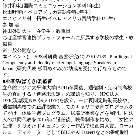
師井和花(国際コミュニケーション学科1年生)
松田叶望(イベロアメリカ言語学科1年生)
エスピノサ村上拓生(イベロアメリカ言語学科1年生)
参 加 者：
神田外語大学 在学生・教職員
ちば産学官連携プラットフォームに所属する学校の学生・教
職員
※一般公開なし
本イベントは JSPS科研費 基盤研究(C) 23K02189 “Plurilingual
Competency and Identity of HeritageLanguage Speakers in
Japan”(研究代表:杉田めぐみ)の助成を受けて行なうもので
す。
■朴基浩(ぱくきほ)監督
立命館アジア太平洋大学(APU)卒業後、通信制・定時制高校
生の直面する「進路未決定」の課題を知り、NPO法人
D×P(現:認定NPO法人D×P)を設立。主に夜間定時制高校や、
通信制高校での正課授業としてのキャリア教育プログラムを
てがけ、体験学習プログラム、居場所事業などを展開。同法
人の共同代表を2015年に退任後、映像制作を始め、「女性の
生理」を捉えたドキュメンタリー作品で映画祭入賞。ローカ
ルコーディネーターとしてBBCやAl Jazeeraなどの番組制作