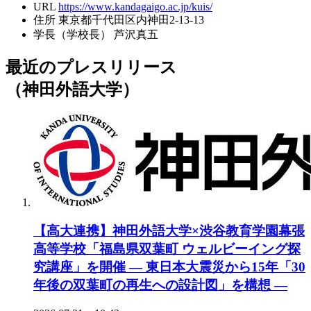
URL
https://www.kandagaigo.ac.jp/kuis/
住所
東京都千代田区内神田2-13-13
学長（学校長）
芦沢真五
最近のプレスリリース
（神田外語大学）
【高大連携】神田外語大学×渋谷教育学園幕張
高等学校「福島県双葉町 ウェルビーイング探
究講座」を開催 ― 東日本大震災から15年「30
年後の双葉町の再生への設計図」を構想 ―