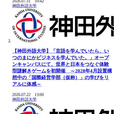
2026.07.31 10:42
神田外語大学
【神田外語大学】「言語を学んでいたら、い
つのまにかビジネスを学んでいた。」オープ
ンキャンパスにて、世界と日本をつなぐ体験
型謎解きゲームを初開催 ～2028年4月設置構
想中の「国際経営学部（仮称）」の学びをリ
アルに体感～
2026.07.22 13:00
神田外語大学