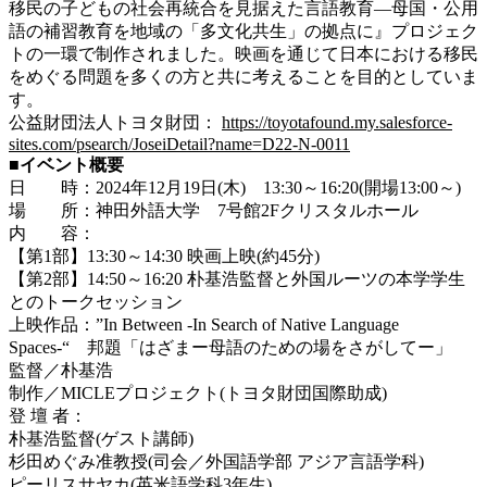
移民の子どもの社会再統合を見据えた言語教育―母国・公用
語の補習教育を地域の「多文化共生」の拠点に』プロジェク
トの一環で制作されました。映画を通じて日本における移民
をめぐる問題を多くの方と共に考えることを目的としていま
す。
公益財団法人トヨタ財団：
https://toyotafound.my.salesforce-
sites.com/psearch/JoseiDetail?name=D22-N-0011
■イベント概要
日 時：
2024年12月19日(木) 13:30～16:20(開場13:00～)
場 所：神田外語大学 7号館2Fクリスタルホール
内 容：
【第1部】13:30～14:30 映画上映(約45分)
【第2部】14:50～16:20 朴基浩監督と外国ルーツの本学学生
とのトークセッション
上映作品：”In Between -In Search of Native Language
Spaces-“ 邦題「はざまー母語のための場をさがしてー」
監督／朴基浩
制作／MICLEプロジェクト(トヨタ財団国際助成)
登 壇 者：
朴基浩監督(ゲスト講師)
杉田めぐみ准教授(司会／外国語学部 アジア言語学科)
ピーリスサヤカ(英米語学科3年生)