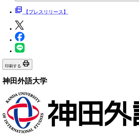
picture_as_pdf
【プレスリリース】
print
印刷する
神田外語大学