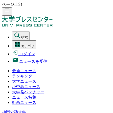
ページ上部
density_medium
検索
カテゴリ
ログイン
ニュースを受信
最新ニュース
ランキング
大学ニュース
小中高ニュース
大学発ベンチャー
ニュース特集
動画ニュース
神田外語大学