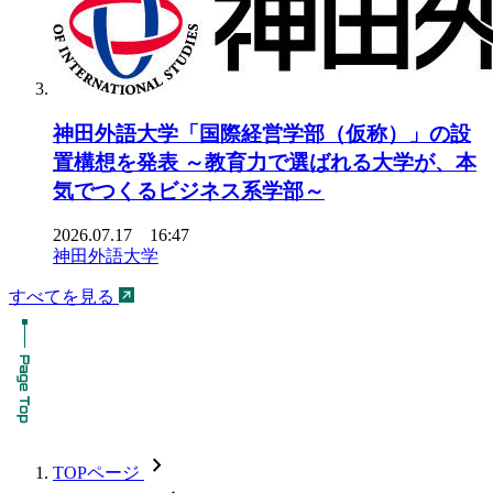
神田外語大学「国際経営学部（仮称）」の設
置構想を発表 ～教育力で選ばれる大学が、本
気でつくるビジネス系学部～
2026.07.17 16:47
神田外語大学
すべてを見る
chevron_forward
TOPページ