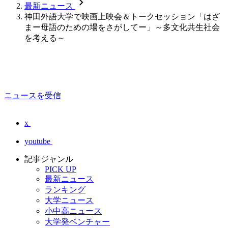
chevron_forward
最新ニュース
神田外語大学で映画上映会＆トークセッション「はざ
まー母語のための場をさがしてー」～多文化共生社会
を考える～
ニュースを受信
x
youtube
記事ジャンル
PICK UP
最新ニュース
ランキング
大学ニュース
小中高ニュース
大学発ベンチャー