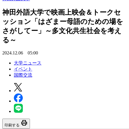
神田外語大学で映画上映会＆トークセ
ッション「はざまー母語のための場を
さがしてー」～多文化共生社会を考え
る～
2024.12.06 05:00
大学ニュース
イベント
国際交流
print
印刷する