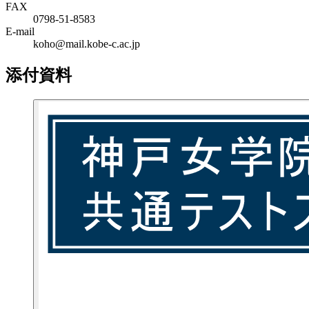
FAX
0798-51-8583
E-mail
koho@mail.kobe-c.ac.jp
添付資料