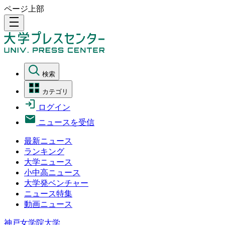
ページ上部
density_medium
検索
カテゴリ
ログイン
ニュースを受信
最新ニュース
ランキング
大学ニュース
小中高ニュース
大学発ベンチャー
ニュース特集
動画ニュース
神戸女学院大学