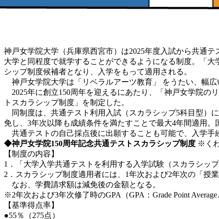
神戸女学院大学（兵庫県西宮市）は2025年度入試から共通
大学と同程度で就学することができるようになる制度。「大
シップ制度候補者となり、入学をもって適用される。
神戸女学院大学は「リベラルアーツ教育」 をうたい、幅広
2025年に創立150周年を迎えるにあたり、「神戸女学院
トスカラシップ制度」を制定した。
同制度は、共通テスト利用入試（スカラシップ5科目型）にお
免し、3年次以降も成績条件を満たすことで最大4年間適用。
共通テストの自己採点後に出願することも可能で、入学手続
◆神戸女学院150周年記念共通テストスカラシップ制度
※く
【制度の内容】
1．「大学入学共通テストを利用する入学試験（スカラシッ
2．スカラシップ制度適用者には、1年次および2年次の「授
なお、学費請求額は減免後の金額となる。
※2年次および3年次修了時のGPA（GPA：Grade Point 
【基準得点率】
●55％（275点）