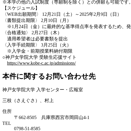
※本学の他の入試制度（専願制を除く）との併願も可能です
【スケジュール】
〈WEB出願期間〉 12月21日（土）～2025年2月9日（日）
〈書類提出期限〉 2月10日（月）
※1月24日（金）に最終的な基準得点率を発表するため、
〈合格通知〉 2月27日（木）
適用希望者は必要書類を提出
〈入学手続期限〉 3月25日（火）
※入学金・前期授業料納付期限
○神戸女学院大学 受験生応援サイト
https://www.kobe-c.ac.jp/admissions/
本件に関するお問い合わせ先
神戸女学院大学 入学センター・広報室
三枝（さえぐさ）、村上
住所
〒662-8505 兵庫県西宮市岡田山4-1
TEL
0798-51-8585