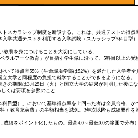
テストスカラシップ制度を新設する。これは、共通テストの得点
学入学共通テストを利用する入学試験（スカラシップ5科目型）
い教養を身につけることを大切にしている。
のリベラルアーツ教育」が目指す学生像に沿って、5科目以上の
いて得点率55%（生命環境学部は52%）を満たした入学者全
国立大学と同程度の負担で就学することができるようになる。
きの期限は3月25日（火）と国立大学の結果が判明した後に
わしくは要項を参照のこと
プ5科目型）」において基準得点率を上回った者は全員合格、か
業料＋教育充実費」の半額相当を減免。3年次以降も成績要件を
Average…成績をポイント化したもの。最高4.0～最低0.0の範囲