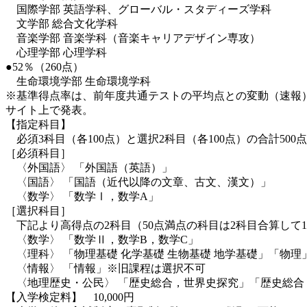
国際学部 英語学科、グローバル・スタディーズ学科
文学部 総合文化学科
音楽学部 音楽学科（音楽キャリアデザイン専攻）
心理学部 心理学科
●52％（260点）
生命環境学部 生命環境学科
※基準得点率は、前年度共通テストの平均点との変動（速報）に
サイト上で発表。
【指定科目】
必須3科目（各100点）と選択2科目（各100点）の合計500
［必須科目］
〈外国語〉 「外国語（英語）」
〈国語〉 「国語（近代以降の文章、古文、漢文）」
〈数学〉 「数学Ⅰ，数学A」
［選択科目］
下記より高得点の2科目（50点満点の科目は2科目合算して
〈数学〉 「数学Ⅱ，数学B，数学C」
〈理科〉 「物理基礎 化学基礎 生物基礎 地学基礎」「物
〈情報〉 「情報」※旧課程は選択不可
〈地理歴史・公民〉 「歴史総合，世界史探究」「歴史総合
【入学検定料】 10,000円