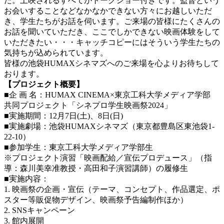
た。上映されるすべてがトークショー付きです。監督という
お会いすることなどなかなかできない方々にお越しいただ
き、学生たちがお話を伺います。ご来場の皆様にたくさんの
お話を聞いていただき、ここでしかできない映画体験をして
いただきたい・・・キャッチコピーにはそういう学生たちの
気持ちが込められています。
皆様の池袋HUMAXシネマズへのご来場を心よりお待ちして
おります。
【プロジェクト概要】
■企 画 名：HUMAX CINEMA×東京工科大学メディア学部
共同プロジェクト「シネプロ学生映画祭2024」
■実施期間：12月7日(土)、8日(日)
■実施劇場：池袋HUMAXシネマズ（東京都豊島区東池袋1-
22-10）
■参加学生：東京工科大学メディア学部生
※プロジェクト演習「映画配給／宣伝プロデュース」（指
導：森川美幸准教授・高田和子演習講師）の履修生
■実施内容：
1. 映画祭の企画・宣伝（テーマ、コンセプト、作品選定、ポ
スター等販促物デザイン、映画祭予告編制作ほか）
2. SNSキャンペーン
3. 館内展開