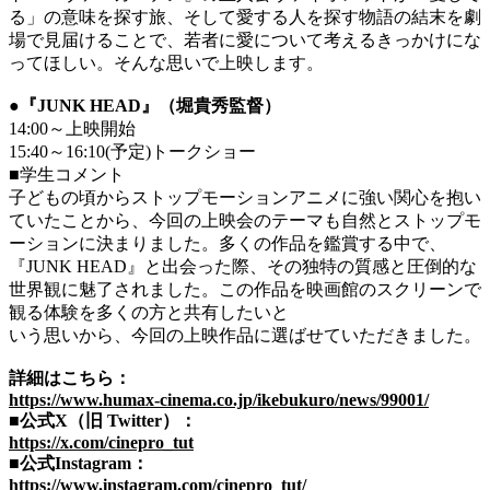
る」の意味を探す旅、そして愛する人を探す物語の結末を劇
場で見届けることで、若者に愛について考えるきっかけにな
ってほしい。そんな思いで上映します。
●『JUNK HEAD』（堀貴秀監督）
14:00～上映開始
15:40～16:10(予定)トークショー
■学生コメント
子どもの頃からストップモーションアニメに強い関心を抱い
ていたことから、今回の上映会のテーマも自然とストップモ
ーションに決まりました。多くの作品を鑑賞する中で、
『JUNK HEAD』と出会った際、その独特の質感と圧倒的な
世界観に魅了されました。この作品を映画館のスクリーンで
観る体験を多くの方と共有したいと
いう思いから、今回の上映作品に選ばせていただきました。
詳細はこちら：
https://www.humax-cinema.co.jp/ikebukuro/news/99001/
■公式X（旧 Twitter）：
https://x.com/cinepro_tut
■公式Instagram：
https://www.instagram.com/cinepro_tut/