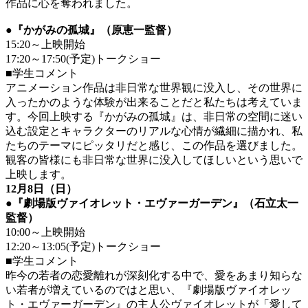
作品に心を奪われました。
●『かがみの孤城』（原恵一監督）
15:20～上映開始
17:20～17:50(予定)トークショー
■学生コメント
アニメーション作品は非日常な世界観に没入し、その世界に
入ったかのような体験が出来ることだと私たちは考えていま
す。今回上映する『かがみの孤城』は、非日常の空間に迷い
込む設定とキャラクターのリアルな心情が繊細に描かれ、私
たちのテーマにピッタリだと感じ、この作品を選びました。
観客の皆様にも非日常な世界に没入してほしいという思いで
上映します。
12月8日（日）
●『劇場版ヴァイオレット・エヴァーガーデン』（石立太一
監督）
10:00～上映開始
12:20～13:05(予定)トークショー
■学生コメント
昨今の若者の恋愛離れが深刻化する中で、愛をあまり知らな
い若者が増えているのではと思い、『劇場版ヴァイオレッ
ト・エヴァーガーデン』の主人公ヴァイオレットが「愛して