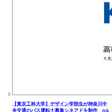
【東京⼯科⼤学】デザイン学部⽣が神奈川中
央交通のバス運転⼠募集シネアドを制作 tvk