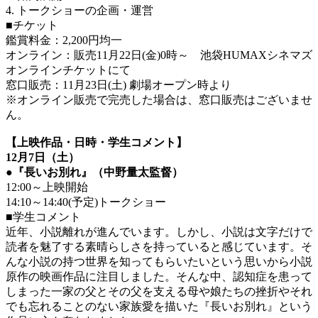
4. トークショーの企画・運営
■
チケット
鑑賞料金：2,200円均一
オンライン：販売11月22日(金)0時～ 池袋HUMAXシネマズ
オンラインチケットにて
窓口販売：11月23日(土) 劇場オープン時より
※オンライン販売で完売した場合は、窓口販売はございませ
ん。
【上映作品・日時・学生コメント】
12月7日（土）
●『長いお別れ』（中野量太監督）
12:00～上映開始
14:10～14:40(予定)トークショー
■学生コメント
近年、小説離れが進んでいます。しかし、小説は文字だけで
読者を魅了する素晴らしさを持っていると感じています。そ
んな小説の持つ世界を知ってもらいたいという思いから小説
原作の映画作品に注目しました。そんな中、認知症を患って
しまった一家の父とその父を支える母や娘たちの挫折やそれ
でも忘れることのない家族愛を描いた『長いお別れ』という