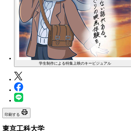
学生制作による特集上映のキービジュアル
print
印刷する
東京工科大学