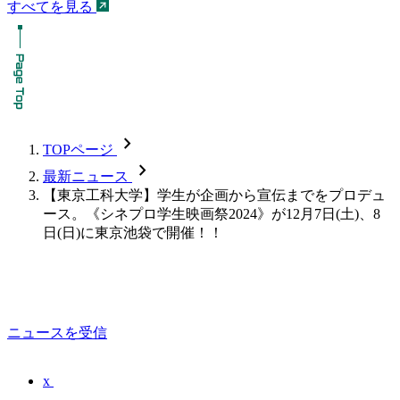
すべてを見る
chevron_forward
TOPページ
chevron_forward
最新ニュース
【東京工科大学】学生が企画から宣伝までをプロデュ
ース。《シネプロ学生映画祭2024》が12月7日(土)、8
日(日)に東京池袋で開催！！
ニュースを受信
x