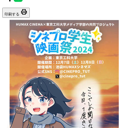
print
印刷する