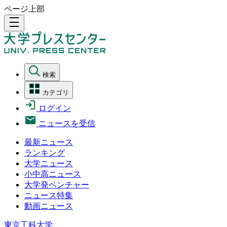
ページ上部
density_medium
検索
カテゴリ
ログイン
ニュースを受信
最新ニュース
ランキング
大学ニュース
小中高ニュース
大学発ベンチャー
ニュース特集
動画ニュース
東京工科大学