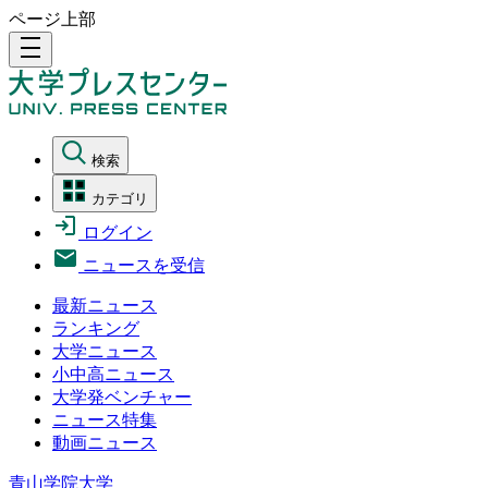
ページ上部
density_medium
検索
カテゴリ
ログイン
ニュースを受信
最新ニュース
ランキング
大学ニュース
小中高ニュース
大学発ベンチャー
ニュース特集
動画ニュース
青山学院大学