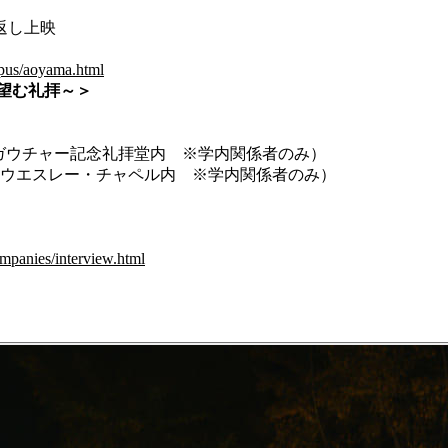
返し上映
mpus/aoyama.html
ち望む礼拝～＞
ガウチャー記念礼拝堂内 ※学内関係者のみ）
エスレー・チャペル内 ※学内関係者のみ）
mpanies/interview.html