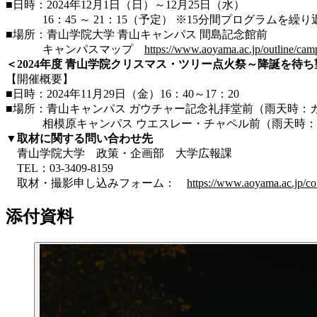
■日時：
2024年12月1日（日）～12月25日（水）
16：45 ～ 21：15（予定） ※15分間プログラムを繰り
■場所：青山学院大学
青山キャンパス
間島記念館前
キャンパスマップ
https://www.aoyama.ac.jp/outline/ca
＜2024年度 青山学院クリスマス・ツリー点火祭～降誕を待
【開催概要】
■日時：2024年11月29日（金）16：40～17：20
■場所：青山キャンパス ガウチャー記念礼拝堂前（雨天時：
相模原キャンパス ウエスレー・チャペル前（雨天時：ウ
▼取材に関する問い合わせ先
青山学院大学 政策・企画部 大学広報課
TEL：03-3409-8159
取材・撮影申し込みフォーム：
https://www.aoyama.ac.jp/co
添付資料