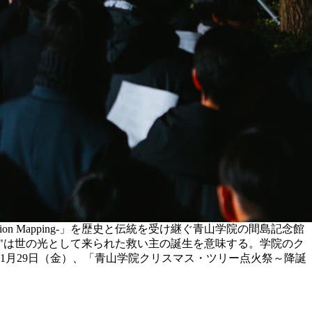
ction Mapping-」を歴史と伝統を受け継ぐ青山学院の間島記念館
）"は世の光として来られた救い主の誕生を意味する。学院のク
1月29日（金）、「青山学院クリスマス・ツリー点火祭～降誕