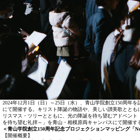
2024年12月1日（日）～25日（水）、青山学院創立150周年を記念し
にて開催する。キリスト降誕の物語や、美しい讃美歌とともに
リスマス・ツリーとともに、光の降誕を待ち望むアドベント（
を待ち望む礼拝～」を青山・相模原両キャンパスにて開催す
＜青山学院創立150周年記念プロジェクションマッピング「Noel -Christ
【開催概要】