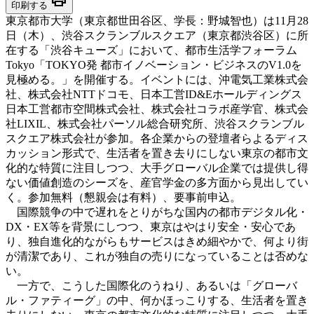
印刷する
東京都市大学（東京都世田谷区、学長：野城智也）は11月28
日（木）、渋谷スクランブルスクエア（東京都渋谷区）に所
在する「渋谷キューズ」において、都市生活学フォーラム
Tokyo「TOKYO発 都市イノベーション・ビジネスのV1.0を
見極める。」を開催する。イベントには、沖電気工業株式会
社、株式会社NTTドコモ、日本工営ID&Eホールディングス
日本工営都市空間株式会社、株式会社コラボ産学官、株式会
社LIXIL、株式会社パーソル総合研究所、渋谷スクランブル
スクエア株式会社が参加。各企業からの登壇者らよるディス
カッション形式で、生活者を置き去りにしない東京の都市文
化的な特質に注目しつつ、大手グローバル企業では提供し得
ない価値創造のシーズを、産官学金の多方面から見出してい
く。参加無料（懇親会は有料）、要事前申込。
国際競争の中で遅れをとりがちな国内の都市デジタル化・
DX・EX等を背景にしつつ、東京はやはり安全・安心であ
り、独自進化的ながらもサービスはきめ細やかで、何より街
が清潔であり、これが独自の売りになっていることは否めな
い。
一方で、こうした国際化のうねり、あるいは「グローバ
ル・ファティーグ」の中、何かほっこりする、生活者を置き