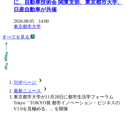
に、自動車技術会 関東支部、東京都市大学、
日産自動車が共催
2026.08.05 14:00
東京都市大学
すべてを見る
chevron_forward
TOPページ
chevron_forward
最新ニュース
東京都市大学が11月28日に都市生活学フォーラム
Tokyo「TOKYO発 都市イノベーション・ビジネスの
V1.0を見極める。」を開催