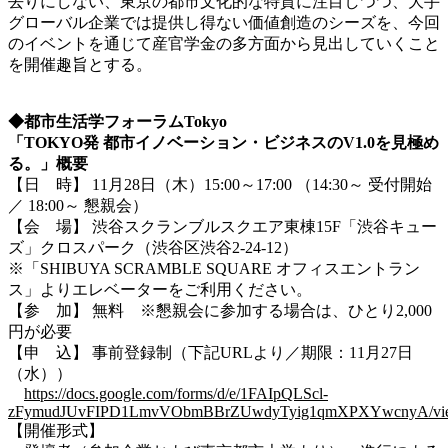
去りにしない、東京の都市文化的な特質に注目しつつ、大手
グローバル企業では提供し得ない価値創造のシーズを、今回
のイベントを通じて産官学金の多方面から見出していくこと
を開催趣旨とする。
◆都市生活学フォーラム
Tokyo
「
TOKYO
発
都市イノベーション・ビジネスの
V1.0
を見極め
る。」概要
【日 時】 11月28日（木）15:00～17:00 （14:30～ 受付開始
／ 18:00～ 懇親会）
【会 場】 渋谷スクランブルスクエア東棟15F「渋谷キュー
ズ」クロスパーク（渋谷区渋谷2-24-12）
※「SHIBUYA SCRAMBLE SQUARE オフィスエントラン
ス」よりエレベーターをご利用ください。
【参 加】 無料 ※懇親会に参加する場合は、ひとり2,000
円が必要
【申 込】 事前登録制（下記URLより／期限：11月27日
（水））
https://docs.google.com/forms/d/e/1FAIpQLScl-
zFymudJUvFIPD1LmvVObmBBrZUwdyTyig1qmXPXYwcnyA/vi
【開催形式】