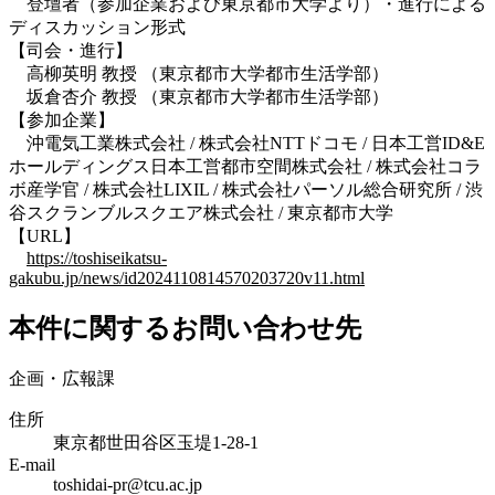
登壇者（参加企業および東京都市大学より）・進行による
ディスカッション形式
【司会・進行】
高柳英明 教授 （東京都市大学都市生活学部）
坂倉杏介 教授 （東京都市大学都市生活学部）
【参加企業】
沖電気工業株式会社 / 株式会社NTTドコモ / 日本工営ID&E
ホールディングス日本工営都市空間株式会社 / 株式会社コラ
ボ産学官 / 株式会社LIXIL / 株式会社パーソル総合研究所 / 渋
谷スクランブルスクエア株式会社 / 東京都市大学
【URL】
https://toshiseikatsu-
gakubu.jp/news/id2024110814570203720v11.html
本件に関するお問い合わせ先
企画・広報課
住所
東京都世田谷区玉堤1-28-1
E-mail
toshidai-pr@tcu.ac.jp