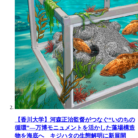
【香川大学】河森正治監督がつなぐ“いのちの
循環”―万博モニュメントを活かした藻場構造
物を海底へ キジハタの生態解明に新展開