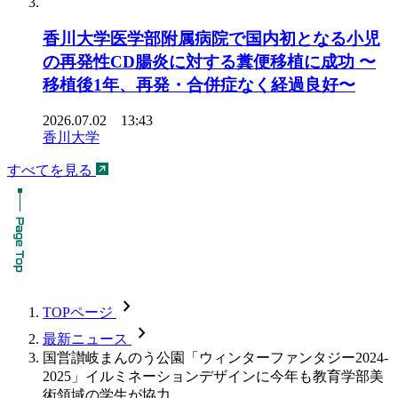
香川大学医学部附属病院で国内初となる小児
の再発性CD腸炎に対する糞便移植に成功 〜
移植後1年、再発・合併症なく経過良好〜
2026.07.02 13:43
香川大学
すべてを見る
chevron_forward
TOPページ
chevron_forward
最新ニュース
国営讃岐まんのう公園「ウィンターファンタジー2024-
2025」イルミネーションデザインに今年も教育学部美
術領域の学生が協力