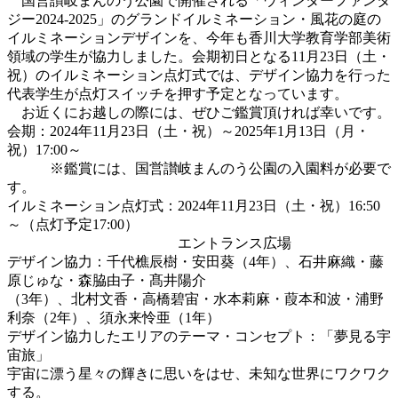
国営讃岐まんのう公園で開催される「ウィンターファンタ
ジー2024-2025」のグランドイルミネーション・風花の庭の
イルミネーションデザインを、今年も香川大学教育学部美術
領域の学生が協力しました。会期初日となる11月23日（土・
祝）のイルミネーション点灯式では、デザイン協力を行った
代表学生が点灯スイッチを押す予定となっています。
お近くにお越しの際には、ぜひご鑑賞頂ければ幸いです。
会期：2024年11月23日（土・祝）～2025年1月13日（月・
祝）17:00～
※鑑賞には、国営讃岐まんのう公園の入園料が必要で
す。
イルミネーション点灯式：2024年11月23日（土・祝）16:50
～（点灯予定17:00）
エントランス広場
デザイン協力：千代樵辰樹・安田葵（4年）、石井麻織・藤
原じゅな・森脇由子・髙井陽介
（3年）、北村文香・高橋碧宙・水本莉麻・葭本和波・浦野
利奈（2年）、須永来怜亜（1年）
デザイン協力したエリアのテーマ・コンセプト：「夢見る宇
宙旅」
宇宙に漂う星々の輝きに思いをはせ、未知な世界にワクワク
する。