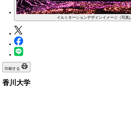
イルミネーションデザインイメージ（写真は20
print
印刷する
香川大学