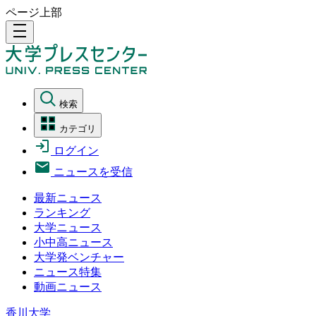
ページ上部
density_medium
検索
カテゴリ
ログイン
ニュースを受信
最新ニュース
ランキング
大学ニュース
小中高ニュース
大学発ベンチャー
ニュース特集
動画ニュース
香川大学