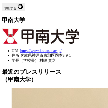
print
印刷する
甲南大学
URL
https://www.konan-u.ac.jp/
住所
兵庫県神戸市東灘区岡本8-9-1
学長（学校長）
村嶋 貴之
最近のプレスリリース
（甲南大学）