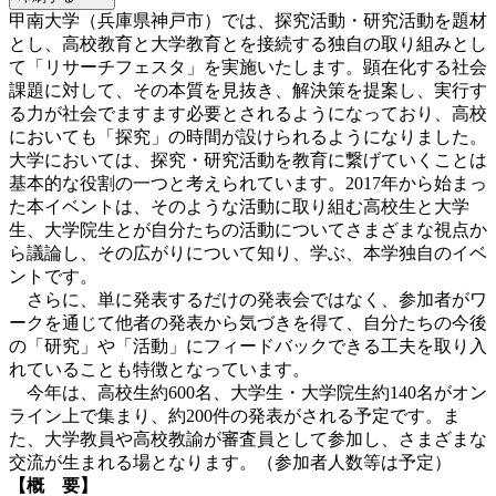
甲南大学（兵庫県神戸市）では、探究活動・研究活動を題材
とし、高校教育と大学教育とを接続する独自の取り組みとし
て「リサーチフェスタ」を実施いたします。顕在化する社会
課題に対して、その本質を見抜き、解決策を提案し、実行す
る力が社会でますます必要とされるようになっており、高校
においても「探究」の時間が設けられるようになりました。
大学においては、探究・研究活動を教育に繋げていくことは
基本的な役割の一つと考えられています。2017年から始まっ
た本イベントは、そのような活動に取り組む高校生と大学
生、大学院生とが自分たちの活動についてさまざまな視点か
ら議論し、その広がりについて知り、学ぶ、本学独自のイベ
ントです。
さらに、単に発表するだけの発表会ではなく、参加者がワ
ークを通じて他者の発表から気づきを得て、自分たちの今後
の「研究」や「活動」にフィードバックできる工夫を取り入
れていることも特徴となっています。
今年は、高校生約600名、大学生・大学院生約140名がオン
ライン上で集まり、約200件の発表がされる予定です。ま
た、大学教員や高校
教諭
が審査員として参加し、さまざまな
交流が生まれる場となります。（参加者人数等は予定）
【概 要】