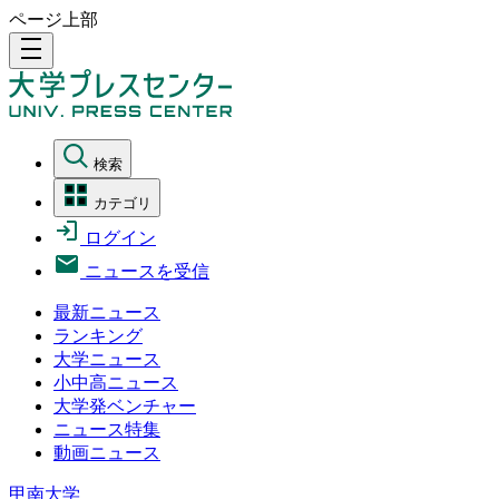
ページ上部
density_medium
検索
カテゴリ
ログイン
ニュースを受信
最新ニュース
ランキング
大学ニュース
小中高ニュース
大学発ベンチャー
ニュース特集
動画ニュース
甲南大学