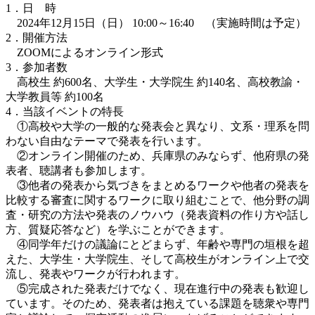
1．日 時
2024年12月15日（日） 10:00～16:40 （実施時間は予定）
2．開催方法
ZOOMによるオンライン形式
3．参加者数
高校生 約600名、大学生・大学院生 約140名、高校教諭・
大学教員等 約100名
4．当該イベントの特長
①高校や大学の一般的な発表会と異なり、文系・理系を問
わない自由なテーマで発表を行います。
②オンライン開催のため、兵庫県のみならず、他府県の発
表者、聴講者も参加します。
③他者の発表から気づきをまとめるワークや他者の発表を
比較する審査に関するワークに取り組むことで、他分野の調
査・研究の方法や発表のノウハウ（発表資料の作り方や話し
方、質疑応答など）を学ぶことができます。
④同学年だけの議論にとどまらず、年齢や専門の垣根を超
えた、大学生・大学院生、そして高校生がオンライン上で交
流し、発表やワークが行われます。
⑤完成された発表だけでなく、現在進行中の発表も歓迎し
ています。そのため、発表者は抱えている課題を聴衆や専門