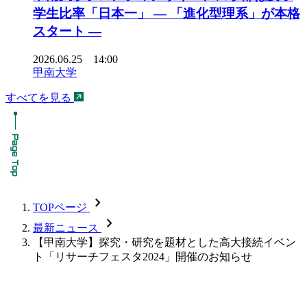
学生比率「日本一」 ― 「進化型理系」が本格
スタート ―
2026.06.25 14:00
甲南大学
すべてを見る
chevron_forward
TOPページ
chevron_forward
最新ニュース
【甲南大学】探究・研究を題材とした高大接続イベン
ト「リサーチフェスタ2024」開催のお知らせ