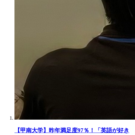
【甲南大学】昨年満足度97％！「英語が好き