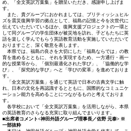
め、「全文英訳万葉集」を贈呈いただき、感謝申し上げま
す。
また、貴グループにおかれましては、ブリティッシュヒル
ズを震災復興学習の拠点として、福島の記憶と今を次世代に
伝えていただいているほか、復興支援プロジェクトの一環と
して同グループの学生団体が被災地を訪れ、子どもたちに英
語を楽しく学んでもらう英語教育活動を実施していただいて
おりますこと、深く敬意を表します。
本県では、福島の良さを大切にした「福島ならでは」の教
育を進めるとともに、それを実現するため、一方通行・画一
的な授業等から、「個別最適化された学び」、「協働的な学
び」、「探究的な学び」へと「学びの変革」を進めておりま
す。
「全文英訳万葉集」を通じて英語で日本の古典文学に触
れ、日本の文化を再認識するとともに、国際的なコミュニケ
ーション能力を高めることにつながるものと考えておりま
す。
各学校において「全文英訳万葉集」を活用しながら、本県
の英語教育のさらなる充実に取り組んでまいります。
■出席者コメント<神田外語グループ理事長／佐野 元泰> ※
一部抜粋