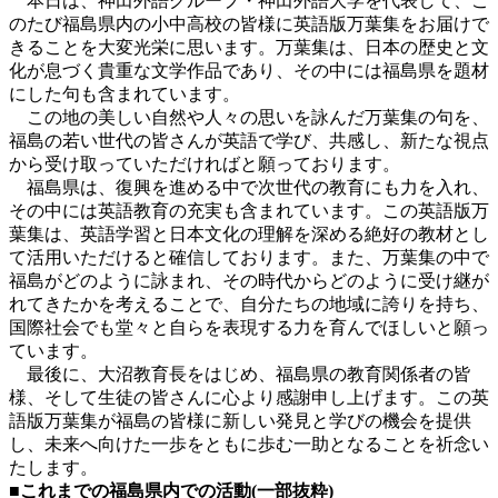
本日は、神田外語グループ・神田外語大学を代表して、こ
のたび福島県内の小中高校の皆様に英語版万葉集をお届けで
きることを大変光栄に思います。万葉集は、日本の歴史と文
化が息づく貴重な文学作品であり、その中には福島県を題材
にした句も含まれています。
この地の美しい自然や人々の思いを詠んだ万葉集の句を、
福島の若い世代の皆さんが英語で学び、共感し、新たな視点
から受け取っていただければと願っております。
福島県は、復興を進める中で次世代の教育にも力を入れ、
その中には英語教育の充実も含まれています。この英語版万
葉集は、英語学習と日本文化の理解を深める絶好の教材とし
て活用いただけると確信しております。また、万葉集の中で
福島がどのように詠まれ、その時代からどのように受け継が
れてきたかを考えることで、自分たちの地域に誇りを持ち、
国際社会でも堂々と自らを表現する力を育んでほしいと願っ
ています。
最後に、大沼教育長をはじめ、福島県の教育関係者の皆
様、そして生徒の皆さんに心より感謝申し上げます。この英
語版万葉集が福島の皆様に新しい発見と学びの機会を提供
し、未来へ向けた一歩をともに歩む一助となることを祈念い
たします。
■これまでの福島県内での活動(一部抜粋)