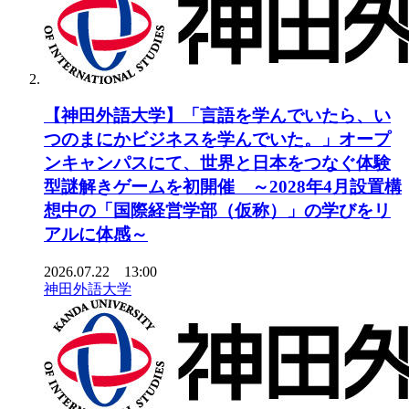
【神田外語大学】「言語を学んでいたら、い
つのまにかビジネスを学んでいた。」オープ
ンキャンパスにて、世界と日本をつなぐ体験
型謎解きゲームを初開催 ～2028年4月設置構
想中の「国際経営学部（仮称）」の学びをリ
アルに体感～
2026.07.22 13:00
神田外語大学