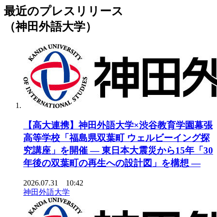
最近のプレスリリース
（神田外語大学）
【高大連携】神田外語大学×渋谷教育学園幕張
高等学校「福島県双葉町 ウェルビーイング探
究講座」を開催 ― 東日本大震災から15年「30
年後の双葉町の再生への設計図」を構想 ―
2026.07.31 10:42
神田外語大学