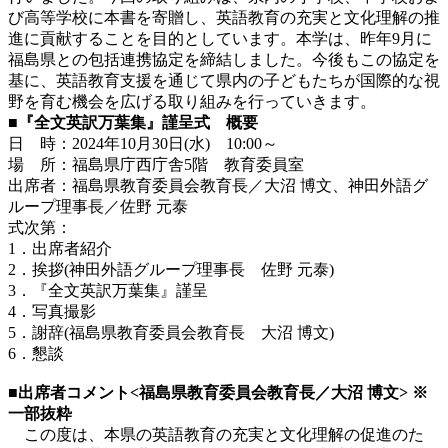
び高等学校に本書を寄贈し、英語教育の充実と文化理解の推
進に貢献することを目的としています。本学は、昨年9月に
福島県との包括連携協定を締結しました。今後もこの協定を
基に、英語教育支援を通じて県内の子どもたちが国際的な視
野を育む機会を広げる取り組みを行っていきます。
■『全文英訳万葉集』謹呈式 概要
日 時：2024年10月30日(水) 10:00～
場 所：福島県庁西庁舎5階 教育委員室
出席者：福島県教育委員会教育長／大沼 博文、神田外語グ
ループ理事長／佐野 元泰
式次第：
1．出席者紹介
2．挨拶(神田外語グループ理事長 佐野 元泰)
3．『全文英訳万葉集』謹呈
4．写真撮影
5．謝辞(福島県教育委員会教育長 大沼 博文)
6．懇談
■出席者コメント<福島県教育委員会教育長／大沼 博文> ※
一部抜粋
この度は、本県の英語教育の充実と文化理解の促進のた