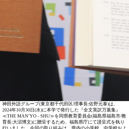
神田外語グループ(東京都千代田区/理事長:佐野元泰)は、
2024年10月30日(水)に本学で発行した『全文英訳万葉集』
≪THE MAN’YO - SHU≫を同県教育委員会(福島県福島市/教
育長:大沼博文)に贈呈するため、福島県庁にて謹呈式を執り
行いました。今回の取り組みは、県内の小学校、中学校およ