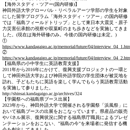
【海外スタディ・ツアー(国内研修)】
神田外語大学グローバル・リベラルアーツ学部の学生を対象
にした留学プログラム「海外スタディ・ツアー」の国内研修
では「福島フィールドトリップ」として東日本大震災・原子
力災害伝承館の視察や双葉町のまち歩きなどを実施してきま
した。(現在は海外研修のみ。今後の国内研修は未定。)
①
https://www.kandagaigo.ac.jp/memorial/future/04/interview_04_1.ht
②
https://www.kandagaigo.ac.jp/memorial/future/04/interview_04_2.ht
【福島県の小中学生に英語教育支援】
2011年から2016年にかけて、復興支援プロジェクトの一環と
して神田外語大学および神田外語学院の学生団体が被災地を
訪れ、子どもたちに英語を楽しく学んでもらう英語教育活動
を実施して参りました。
http://shinsai.kandagaigo.ac.jp/archives/324
【学園祭への福島県ブース出展】
2023年から、神田外語大学で開催される学園祭「浜風祭」に
おいて福島ブースの出展をおこなっています。県産品の販売
やパネル展示、復興状況に関する福島県庁職員によるプレゼ
ンテーションをおこない、”福島の今”を来場者に発信する機
会を創出してきました。