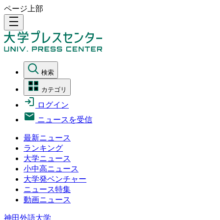
ページ上部
density_medium
検索
カテゴリ
ログイン
ニュースを受信
最新ニュース
ランキング
大学ニュース
小中高ニュース
大学発ベンチャー
ニュース特集
動画ニュース
神田外語大学