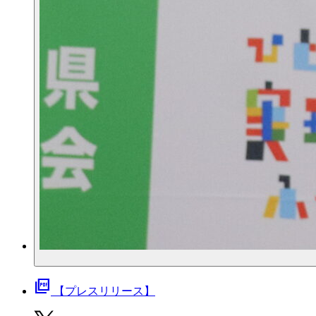
picture_as_pdf
【プレスリリース】