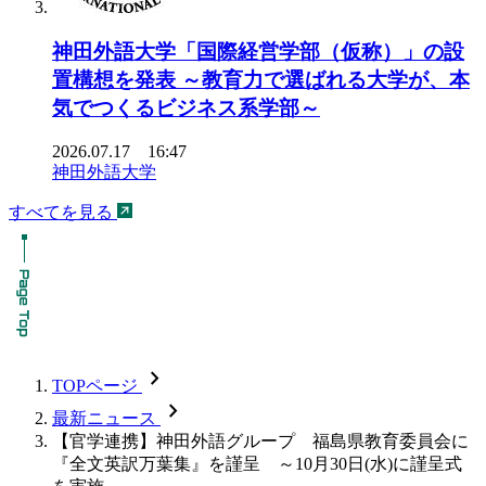
神田外語大学「国際経営学部（仮称）」の設
置構想を発表 ～教育力で選ばれる大学が、本
気でつくるビジネス系学部～
2026.07.17 16:47
神田外語大学
すべてを見る
chevron_forward
TOPページ
chevron_forward
最新ニュース
【官学連携】神田外語グループ 福島県教育委員会に
『全文英訳万葉集』を謹呈 ～10月30日(水)に謹呈式