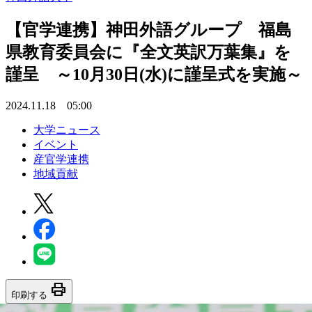
【官学連携】神田外語グループ 福島
県教育委員会に『全文英訳万葉集』を
謹呈 ～10月30日(水)に謹呈式を実施～
2024.11.18 05:00
大学ニュース
イベント
産官学連携
地域貢献
print
印刷する