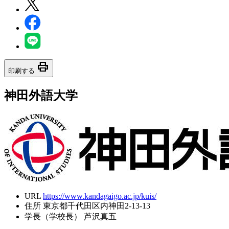
print
印刷する
神田外語大学
URL
https://www.kandagaigo.ac.jp/kuis/
住所
東京都千代田区内神田2-13-13
学長（学校長）
芦沢真五