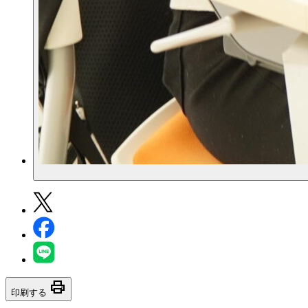
print
印刷する