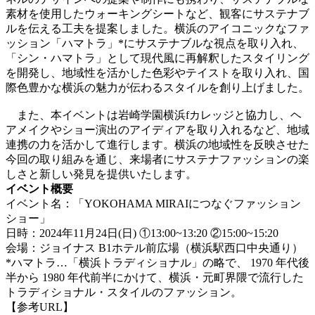
素材を使用したウォーキングシートなど、観客にサステナブ
ルを伝える工夫を提案しました。横浜のアイコニックなファ
ッション「ハマトラ」*にサステナブルな視点を取り入れ、
「シン・ハマトラ」として現代風に再解釈したスタイリング
を開発し、地域性を活かした色彩やテイストを取り入れ、国
際色豊かな横浜の魅力が伝わるスタイルを創り上げました。
また、本イベントは岩崎学園横浜fカレッジと協力し、ヘ
アメイクやショー演出のアイディアを取り入れるなど、地域
連携の力を活かして進行します。横浜の地域性を反映させた
今回の取り組みを通じ、来場者にサステナファッションの楽
しさと新しい発見を提供いたします。
イベント概要
イベント名：「YOKOHAMA MIRAIにつなぐファッション
ショー」
日時：2024年11月24日(日) ①13:00~13:20 ②15:00~15:20
会場：ジョイナス B1ホテル前広場（横浜駅西口中央通り）
*ハマトラ…「横浜トラディショナル」の略で、 1970 年代後
半から 1980 年代前半にかけて、横浜・元町界隈で流行した
トラディショナル・スタイルのファッション。
【参考URL】