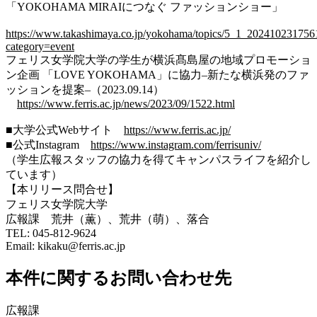
「YOKOHAMA MIRAIにつなぐ ファッションショー」
https://www.takashimaya.co.jp/yokohama/topics/5_1_202410231756
category=event
フェリス女学院大学の学生が横浜髙島屋の地域プロモーショ
ン企画 「LOVE YOKOHAMA」に協力–新たな横浜発のファ
ッションを提案–（2023.09.14）
https://www.ferris.ac.jp/news/2023/09/1522.html
■大学公式Webサイト
https://www.ferris.ac.jp/
■公式Instagram
https://www.instagram.com/ferrisuniv/
（学生広報スタッフの協力を得てキャンパスライフを紹介し
ています）
【本リリース問合せ】
フェリス女学院大学
広報課 荒井（薫）、荒井（萌）、落合
TEL: 045-812-9624
Email: kikaku@ferris.ac.jp
本件に関するお問い合わせ先
広報課