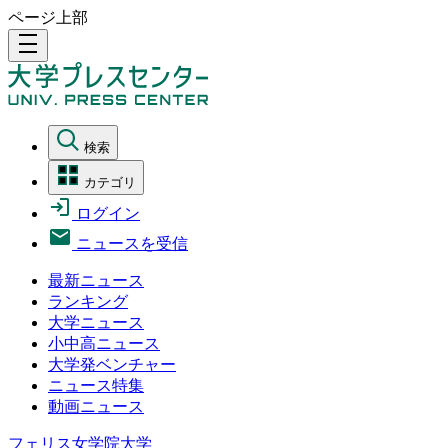
ページ上部
density_medium
検索
カテゴリ
ログイン
ニュースを受信
最新ニュース
ランキング
大学ニュース
小中高ニュース
大学発ベンチャー
ニュース特集
動画ニュース
フェリス女学院大学