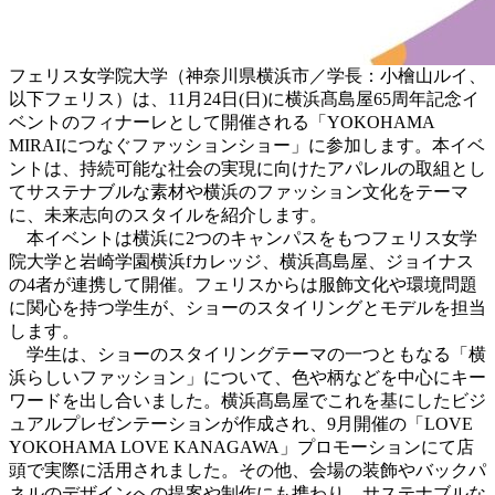
フェリス女学院大学（神奈川県横浜市／学長：小檜山ルイ、
以下フェリス）は、11月24日(日)に横浜髙島屋65周年記念イ
ベントのフィナーレとして開催される「YOKOHAMA
MIRAIにつなぐファッションショー」に参加します。本イベ
ントは、持続可能な社会の実現に向けたアパレルの取組とし
てサステナブルな素材や横浜のファッション文化をテーマ
に、未来志向のスタイルを紹介します。
本イベントは横浜に2つのキャンパスをもつフェリス女学
院大学と岩崎学園横浜fカレッジ、横浜髙島屋、ジョイナス
の4者が連携して開催。フェリスからは服飾文化や環境問題
に関心を持つ学生が、ショーのスタイリングとモデルを担当
します。
学生は、ショーのスタイリングテーマの一つともなる「横
浜らしいファッション」について、色や柄などを中心にキー
ワードを出し合いました。横浜髙島屋でこれを基にしたビジ
ュアルプレゼンテーションが作成され、9月開催の「LOVE
YOKOHAMA LOVE KANAGAWA」プロモーションにて店
頭で実際に活用されました。その他、会場の装飾やバックパ
ネルのデザインへの提案や制作にも携わり、サステナブルな