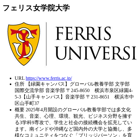
フェリス女学院大学
URL
https://www.ferris.ac.jp/
住所
【緑園キャンパス】グローバル教養学部 文学部
国際交流学部 音楽学部 〒245-8650 横浜市泉区緑園4-
5-3【山手キャンパス】音楽学部 〒231-8651 横浜市中
区山手町37
概要
2025年4月開設のグローバル教養学部では多文化
共生、音楽、心理、環境、観光、ビジネス分野を擁す
る3学科9専攻で、学生と社会の接続機会を拡充してい
ます。南インドや沖縄など国内外の大学と協働し、多
様なコミュニティをつなぐ「ブリッジパーソン」を育