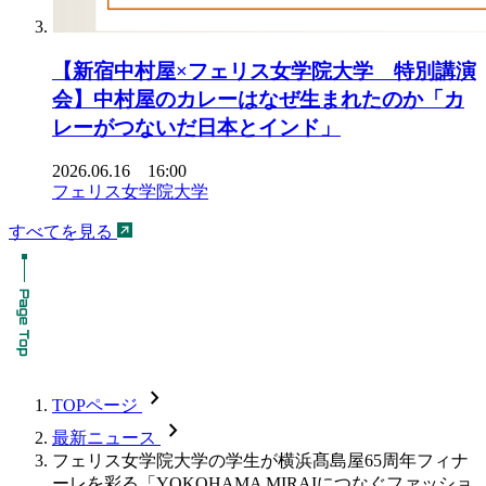
【新宿中村屋×フェリス女学院大学 特別講演
会】中村屋のカレーはなぜ生まれたのか「カ
レーがつないだ日本とインド」
2026.06.16 16:00
フェリス女学院大学
すべてを見る
chevron_forward
TOPページ
chevron_forward
最新ニュース
フェリス女学院大学の学生が横浜髙島屋65周年フィナ
ーレを彩る「YOKOHAMA MIRAIにつなぐファッショ