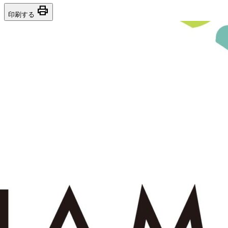
print
印刷する