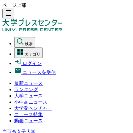
ページ上部
density_medium
検索
カテゴリ
ログイン
ニュースを受信
最新ニュース
ランキング
大学ニュース
小中高ニュース
大学発ベンチャー
ニュース特集
動画ニュース
白百合女子大学