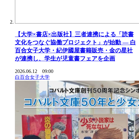
【大学×書店×出版社】三者連携による「読書
文化をつなぐ協働プロジェクト」が始動 ― 白
百合女子大学・紀伊國屋書籍販売・金の星社
が連携し、学生が児童書フェアを企画
2026.06.12 09:00
白百合女子大学