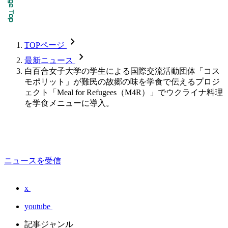
chevron_forward
TOPページ
chevron_forward
最新ニュース
白百合女子大学の学生による国際交流活動団体「コス
モポリット」が難民の故郷の味を学食で伝えるプロジ
ェクト「Meal for Refugees（M4R）」でウクライナ料理
を学食メニューに導入。
ニュースを受信
x
youtube
記事ジャンル