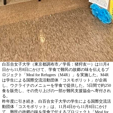
白百合女子大学（東京都調布市／学長：猪狩友一）は11月4
日から11月8日にかけて、学食で難民の故郷の味を伝えるプ
ロジェクト「Meal for Refugees（M4R）」を実施した。M4R
は学生による国際交流活動団体「コスモポリット」が企画
し、ウクライナのメニューを学食で提供した。5日間で約250
食を販売し、その売り上げの一部が難民支援協会へ寄付され
る。
昨年度に引き続き、白百合女子大学の学生による国際交流活
動団体「コスモポリット」は、11月4日から11月8日にかけ
て、難民の故郷の味を学食で伝えるプロジェクト「Meal for