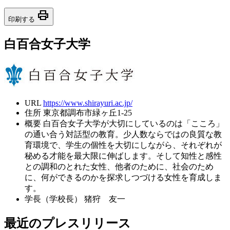
print
印刷する
白百合女子大学
URL
https://www.shirayuri.ac.jp/
住所
東京都調布市緑ヶ丘1-25
概要
白百合女子大学が大切にしているのは「こころ」
の通い合う対話型の教育。少人数ならではの良質な教
育環境で、学生の個性を大切にしながら、それぞれが
秘める才能を最大限に伸ばします。そして知性と感性
との調和のとれた女性、他者のために、社会のため
に、何ができるのかを探求しつづける女性を育成しま
す。
学長（学校長）
猪狩 友一
最近のプレスリリース