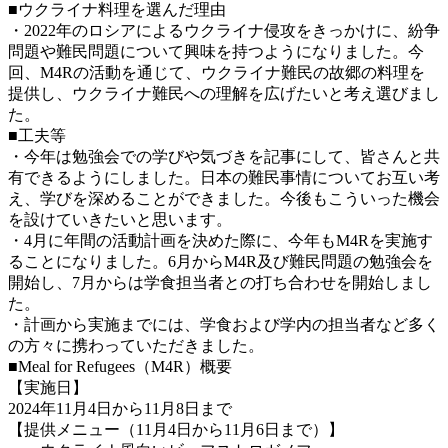
■ウクライナ料理を選んだ理由
・2022年のロシアによるウクライナ侵攻をきっかけに、紛争
問題や難民問題について興味を持つようになりました。今
回、M4Rの活動を通じて、ウクライナ難民の故郷の料理を
提供し、ウクライナ難民への理解を広げたいと考え選びまし
た。
■工夫等
・今年は勉強会での学びや気づきを記事にして、皆さんと共
有できるようにしました。日本の難民事情についてお互い考
え、学びを深めることができました。今後もこういった機会
を設けていきたいと思います。
・4月に年間の活動計画を決めた際に、今年もM4Rを実施す
ることになりました。6月からM4R及び難民問題の勉強会を
開始し、7月からは学食担当者との打ち合わせを開始しまし
た。
・計画から実施までには、学食および学内の担当者など多く
の方々に携わっていただきました。
■Meal for Refugees（M4R）概要
【実施日】
2024年11月4日から11月8日まで
【提供メニュー（11月4日から11月6日まで）】