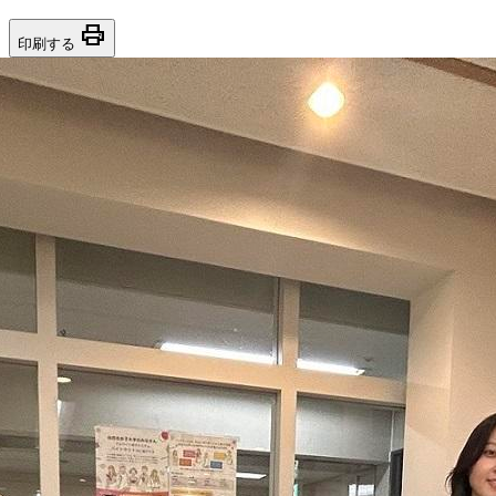
print
印刷する