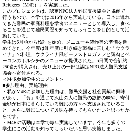
Refugees（M4R）」を実施した。
このプロジェクトは、認定NPO法人難民支援協会と協働で
行うもので、本学では2016年から実施している。日本に逃れ
てきた難民の家庭料理を学食のメニューとして導入し、食べ
ることを通じて難民問題を知ってもらうことを目的として活
動している。
学生は6月頃から検討を始め、メニューや装飾等の準備を進
めてきた。今年度は昨年度に引き続き戦禍に苦しむ「ウクラ
イナ」の料理、ウクライナ風ビーフストロガノフと鶏肉とベ
ーコンのボルシチのメニューが提供された。5日間で合計約
250食が購入され、売り上げの一部は認定NPO法人難民支援
協会へ寄付される。
＜M4R参加学生のコメント＞
■参加理由、実施理由
・私がM4Rに参加した理由は、難民支援と社会貢献に興味
があり、「食」を通じて沢山の人に難民の故郷の味や、寄付
金額が日本に暮らしている難民の方々へ支援されているこ
と、さらに難民について興味を持ってもらいたいと思ったか
らです。
・M4Rの活動は本学で毎年実施しています。今年も多くの
学生にこの活動を知ってもらいたいと思い実施しました。