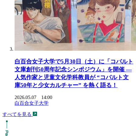
白百合女子大学で5月30日（土）に「コバルト
文庫創刊50周年記念シンポジウム」を開催 ―
人気作家と児童文化学科教員が “コバルト文
庫50年と少女カルチャー” を熱く語る！
2026.05.07 14:00
白百合女子大学
すべてを見る