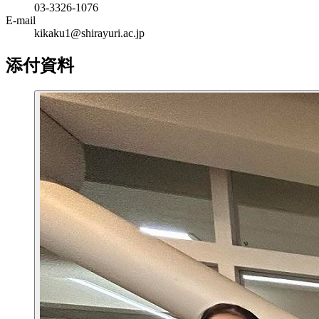
03-3326-1076
E-mail
kikaku1@shirayuri.ac.jp
添付資料