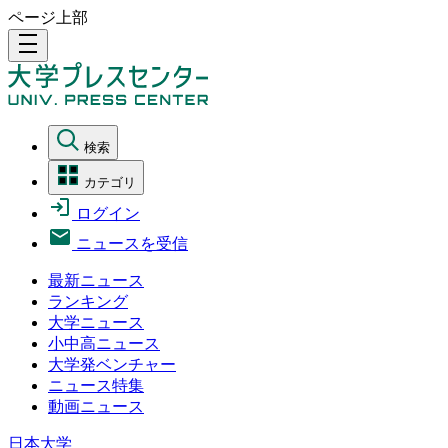
ページ上部
density_medium
検索
カテゴリ
ログイン
ニュースを受信
最新ニュース
ランキング
大学ニュース
小中高ニュース
大学発ベンチャー
ニュース特集
動画ニュース
日本大学