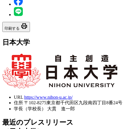
print
印刷する
日本大学
URL
https://www.nihon-u.ac.jp/
住所
〒102-8275東京都千代田区九段南四丁目8番24号
学長（学校長）
大貫 進一郎
最近のプレスリリース