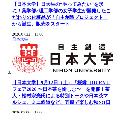
【日本大学】日大生の“やってみたい”を形
に！薬学部×理工学部の女子学生が開発したこ
だわりの化粧品が「自主創造プロジェクト」
から誕生、販売をスタート
2026.07.22 13:00
日本大学
【日本大学】9月12日（土）「桜縁［OUEN］
フェア2026 〜日本茶を愉しむ〜」を開催！茶
人・松村宗亮氏による特別トークや日本茶マ
ルシェ、ミニ鉄道など、五感で楽しむ秋の1日
2026.07.06 13:00