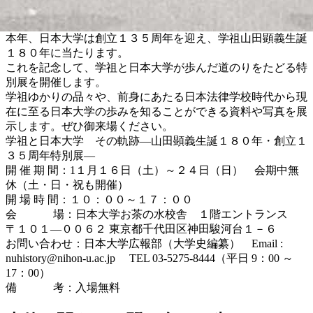
本年、日本大学は創立１３５周年を迎え、学祖山田顕義生誕
１８０年に当たります。
これを記念して、学祖と日本大学が歩んだ道のりをたどる特
別展を開催します。
学祖ゆかりの品々や、前身にあたる日本法律学校時代から現
在に至る日本大学の歩みを知ることができる資料や写真を展
示します。ぜひ御来場ください。
学祖と日本大学 その軌跡―山田顕義生誕１８０年・創立１
３５周年特別展―
開 催 期 間：1１月１６日（土）～２４日（日） 会期中無
休（土・日・祝も開催）
開 場 時 間：１０：００～１７：００
会 場：日本大学お茶の水校舎 １階エントランス
〒１０１―００６２ 東京都千代田区神田駿河台１－６
お問い合わせ：日本大学広報部（大学史編纂） Email :
nuhistory@nihon-u.ac.jp TEL 03-5275-8444（平日 9：00 ～
17：00）
備 考：入場無料