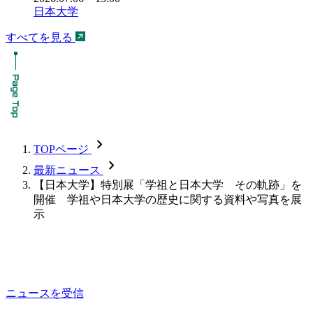
日本大学
すべてを見る
chevron_forward
TOPページ
chevron_forward
最新ニュース
【日本大学】特別展「学祖と日本大学 その軌跡」を
開催 学祖や日本大学の歴史に関する資料や写真を展
示
ニュースを受信