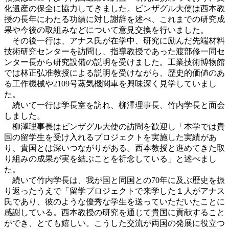
化遺産の保全に協力してきました。ビンザグル大使は西本教
授の長年にわたる功績に対し謝辞を述べ、これまでの研究成
果や今後の取組みなどについて意見交換を行いました。
その後一行は、アナス氏が在学中、研究に励んだ先端材料
技術研究センターを訪問し、指導教授であった渡部修一同セ
ンター長から研究設備の説明を受けました。工業技術博物館
では林正弘准教授による説明を受けながら、歴史的価値のあ
る工作機械や2109号蒸気機関車を興味深く見学していまし
た。
続いて一行は学長室を訪れ、柳澤理事長、竹内学長と面会
しました。
柳澤理事長はビンザグル大使の訪問を歓迎し「本学では貴
国の留学生を受け入れるプロジェクトを実施した実績があ
り、貴国とは深いつながりがある。西本教授と進めてきた取
り組みの成果が実を結ぶことを祈念している」と述べまし
た。
続いて竹内学長は、我が国と同国との70年に及ぶ歴史を振
り返ったうえで「留学プロジェクトで来学した１人がアナス
氏であり、彼のような優秀な学生を送っていただいたことに
感謝している。西本教授の研究を通じて貴国に貢献すること
ができ、とても嬉しい。こうした交流が両国の発展に役立つ