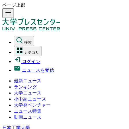
ページ上部
density_medium
検索
カテゴリ
ログイン
ニュースを受信
最新ニュース
ランキング
大学ニュース
小中高ニュース
大学発ベンチャー
ニュース特集
動画ニュース
日本工業大学