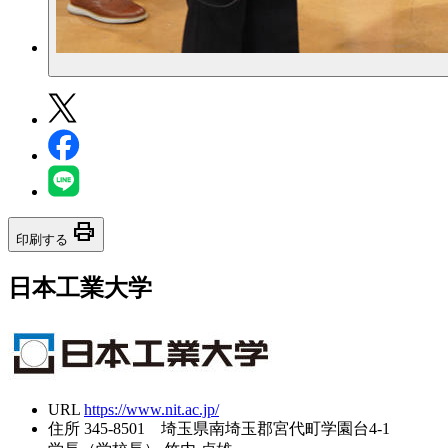
print
印刷する
日本工業大学
URL
https://www.nit.ac.jp/
住所
345-8501 埼玉県南埼玉郡宮代町学園台4-1