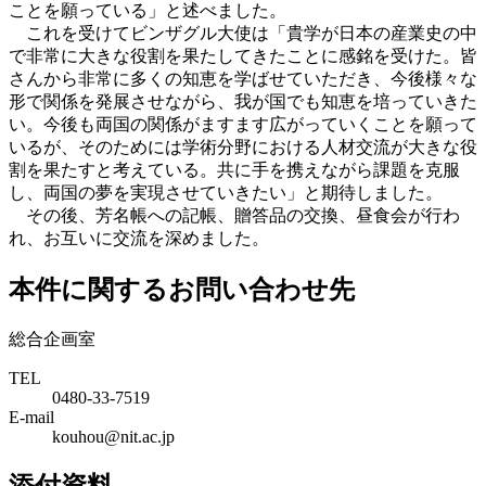
ことを願っている」と述べました。
これを受けてビンザグル大使は「貴学が日本の産業史の中
で非常に大きな役割を果たしてきたことに感銘を受けた。皆
さんから非常に多くの知恵を学ばせていただき、今後様々な
形で関係を発展させながら、我が国でも知恵を培っていきた
い。今後も両国の関係がますます広がっていくことを願って
いるが、そのためには学術分野における人材交流が大きな役
割を果たすと考えている。共に手を携えながら課題を克服
し、両国の夢を実現させていきたい」と期待しました。
その後、芳名帳への記帳、贈答品の交換、昼食会が行わ
れ、お互いに交流を深めました。
本件に関するお問い合わせ先
総合企画室
TEL
0480-33-7519
E-mail
kouhou@nit.ac.jp
添付資料