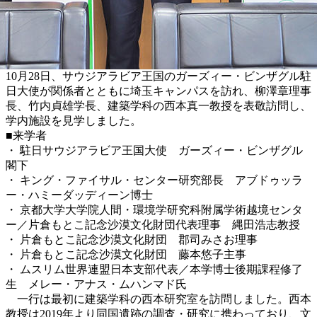
10月28日、サウジアラビア王国のガーズィー・ビンザグル駐
日⼤使が関係者とともに埼玉キャンパスを訪れ、柳澤章理事
長、竹内貞雄学長、建築学科の西本真一教授を表敬訪問し、
学内施設を見学しました。
■来学者
・ 駐日サウジアラビア王国大使 ガーズィー・ビンザグル
閣下
・ キング・ファイサル・センター研究部⻑ アブドゥッラ
ー・ハミーダッディーン博⼠
・ 京都⼤学⼤学院⼈間・環境学研究科附属学術越境センタ
ー／⽚倉もとこ記念沙漠⽂化財団代表理事 縄⽥浩志教授
・ ⽚倉もとこ記念沙漠⽂化財団 郡司みさお理事
・ ⽚倉もとこ記念沙漠⽂化財団 藤本悠⼦主事
・ ムスリム世界連盟⽇本⽀部代表／本学博士後期課程修了
生 メレー・アナス・ムハンマド氏
一行は最初に建築学科の西本研究室を訪問しました。西本
教授は2019年より同国遺跡の調査・研究に携わっており、文