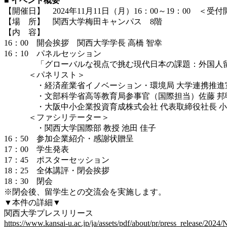
■ イベント概要
【開催日】 2024年11月11日（月）16：00～19：00 ＜受付
【場 所】 関西大学梅田キャンパス 8階
【内 容】
16：00 開会挨拶 関西大学学長 高橋 智幸
16：10 パネルセッション
「グローバルな視点で挑む現代日本の課題：外国人留学
＜パネリスト＞
・経済産業省イノベーション・環境局 大学連携推進室長
・文部科学省高等教育局参事官（国際担当）佐藤 邦
・大阪中小企業投資育成株式会社 代表取締役社長 小
＜ファシリテーター＞
・関西大学国際部 教授 池田 佳子
16：50 参加企業紹介・感謝状贈呈
17：00 学生発表
17：45 ポスターセッション
18：25 全体講評・閉会挨拶
18：30 閉会
※閉会後、留学生との交流会を実施します。
▼本件の詳細▼
関西大学プレスリリース
https://www.kansai-u.ac.jp/ja/assets/pdf/about/pr/press_release/2024