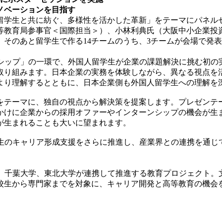
ノベーションを目指す
学生と共に紡ぐ、多様性を活かした革新」をテーマにパネル
等教育局参事官＜国際担当＞）、小林利典氏（大阪中小企業投
そのあと留学生で作る14チームのうち、3チームが会場で発
ンシップ」の一環で、外国人留学生が企業の課題解決に挑む初の
取り組みます。日本企業の実務を体験しながら、異なる視点を
より理解するとともに、日本企業側も外国人留学生への理解を
テーマに、独自の視点から解決策を提案します。プレゼンテ
かけに企業からの採用オファーやインターンシップの機会が生
が生まれることも大いに望まれます。
学生のキャリア形成支援をさらに推進し、産業界との連携を通じ
 Education）は、関西大学、千葉大学、東北大学が連携して推進する教
校生から専門家までを対象に、キャリア開発と高等教育の機会