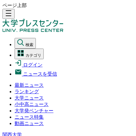
ページ上部
density_medium
検索
カテゴリ
ログイン
ニュースを受信
最新ニュース
ランキング
大学ニュース
小中高ニュース
大学発ベンチャー
ニュース特集
動画ニュース
関西大学