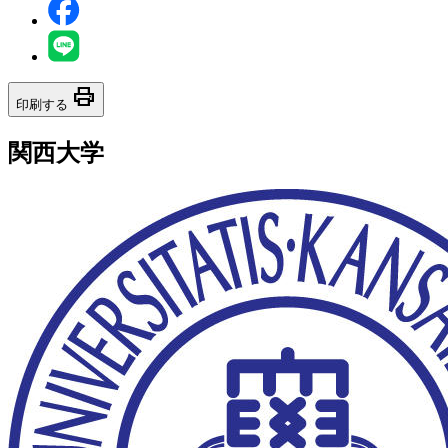
print
印刷する
関西大学