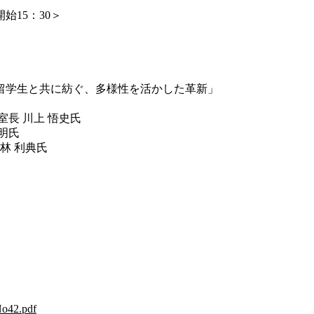
開始15：30＞
生と共に紡ぐ、多様性を活かした革新」
 川上 悟史氏
明氏
林 利典氏
/No42.pdf