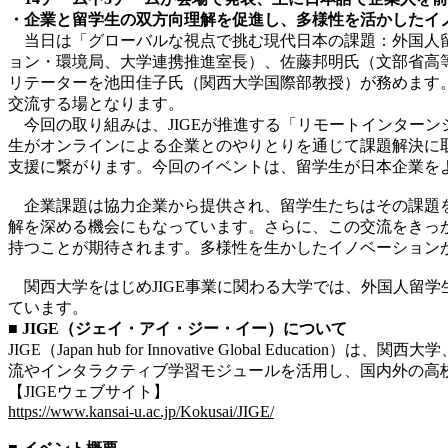
・企業と留学生の双方向理解を促進し、多様性を活かしたイ
当日は「グローバルな視点で挑む現代日本の課題：外国人留
ョン・環境局、大学連携推進室長）、佐藤邦明氏（文部省高
リテーターを池田佳子氏（関西大学国際部教授）が務めます。
交流する場となります。
今回の取り組みは、JIGEが推進する「リモートインター
生がオンラインによる企業とのやりとりを通じて課題解決に
支援に繋がります。今回のイベントは、留学生が日本企業を
企業課題は協力企業から提供され、留学生たちはその課題を
解を深める機会にもなっています。さらに、この交流をきっ
持つことが期待されます。多様性を生かしたイノベーション
関西大学をはじめJIGE事業に関わる大学では、外国人留
ています。
■ JIGE（ジェイ・アイ・ジー・イー）について
JIGE（Japan hub for Innovative Global
流やインタラクティブ学習モジュールを活用し、国内外の高
【JIGEウェブサイト】
https://www.kansai-u.ac.jp/Kokusai/JIGE/