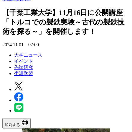
【千葉工業大学】11月16日に公開講座
「トルコでの製鉄実験～古代の製鉄技
術を探る～」を開催します！
2024.11.01 07:00
大学ニュース
イベント
先端研究
生涯学習
print
印刷する