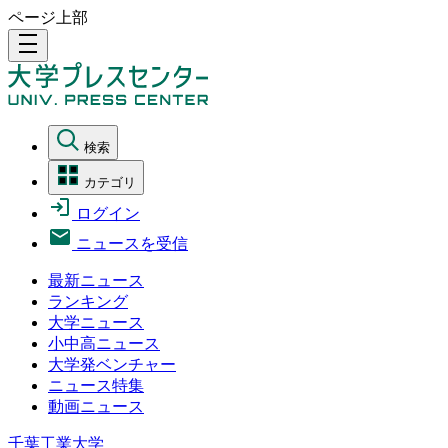
ページ上部
density_medium
検索
カテゴリ
ログイン
ニュースを受信
最新ニュース
ランキング
大学ニュース
小中高ニュース
大学発ベンチャー
ニュース特集
動画ニュース
千葉工業大学