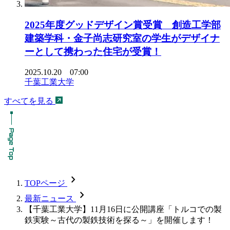
2025年度グッドデザイン賞受賞 創造工学部
建築学科・金子尚志研究室の学生がデザイナ
ーとして携わった住宅が受賞！
2025.10.20 07:00
千葉工業大学
すべてを見る
chevron_forward
TOPページ
chevron_forward
最新ニュース
【千葉工業大学】11月16日に公開講座「トルコでの製
鉄実験～古代の製鉄技術を探る～」を開催します！