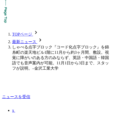
chevron_forward
TOPページ
chevron_forward
最新ニュース
しゃべる点字ブロック『コード化点字ブロック』を錦
糸町の楽天地ビル1階に11月から約3ヶ月間、敷設。視
覚に障がいのある方のみならず、英語・中国語・韓国
語でも音声案内が可能。11月1日から3日まで、スタッ
フが説明。–金沢工業大学
ニュースを受信
x