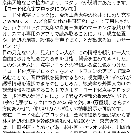
京楽天地などの協力により、スタッフが説明にあたります。
【コード化点字ブロックについて】
コード化点字ブロックは、金沢工業大学の松井くにお研究室
とW&Mシステムズ合同会社の共同研究によって実用化され
た、点字ブロックに丸印や直角三角形のマーキングを貼り付
け、スマホ専用のアプリで読み取ることにより、現在位置
や、周辺の施設、設備を音声で聴くことが出来る新しいサー
ビスです。
目の見えない人、見えにくい人が、この情報を頼りに一人で
自由に歩ける社会になる事を目指し開発を進めてきました。
このシステムは、点字ブロックの25個ある点に色をつけた
「コード化点字ブロック」をスマートフォンのアプリで読み
込むことで、音声情報を提供するもの。視覚障がい者の方が
誘導情報を選択できるのはもちろん、観光客や外国人向けの
観光情報を提供することもできます。コード化点字ブロック
は、歩行者の進行方向によって異なる情報の提示が可能で、
1枚の点字ブロックにつき2の25乗で約3,000万種類、さらに4
方向あわせて1億3,421万7,728通りの情報提示が可能です。
現在、コード化点字ブロックは、金沢市役所や金沢駅から香
林坊周辺の国道や幹線道路沿いに約200か所、東京近郊で
は、世田谷区・うめとぴあ、杉並区・セシオン杉並、川崎市