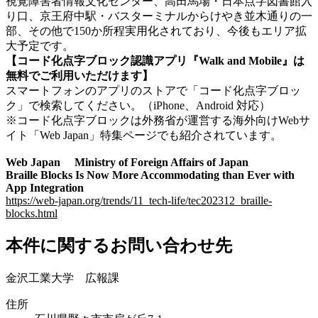
視覚障害者情報文化センター、高田馬場・日本点字図書館入
り口、京王府中駅・バスターミナルからけやき並木通りの一
部、その他で150か所程実用化されており、今後もエリア拡
大予定です。
【コード化点字ブロック認識アプリ『Walk and Mobile』は
無料でご利用いただけます】
スマートフォンのアプリのストアで「コード化点字ブロッ
ク」で検索してください。（iPhone、Android 対応）
※コード化点字ブロックは外務省が運営する海外向けWebサ
イト「Web Japan」特集ページでも紹介されています。
Web Japan Ministry of Foreign Affairs of Japan
Braille Blocks Is Now More Accommodating than Ever with
App Integration
https://web-japan.org/trends/11_tech-life/tec202312_braille-
blocks.html
本件に関するお問い合わせ先
金沢工業大学 広報課
住所