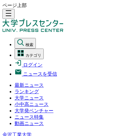
ページ上部
density_medium
検索
カテゴリ
ログイン
ニュースを受信
最新ニュース
ランキング
大学ニュース
小中高ニュース
大学発ベンチャー
ニュース特集
動画ニュース
金沢工業大学