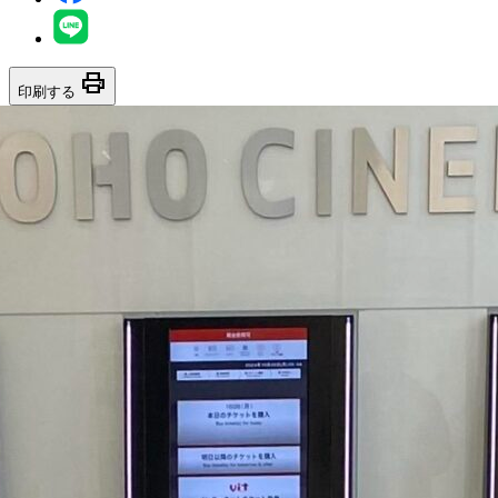
print
印刷する