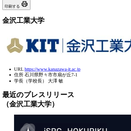
print
印刷する
金沢工業大学
URL
https://www.kanazawa-it.ac.jp
住所
石川県野々市市扇が丘7-1
学長（学校長）
大澤 敏
最近のプレスリリース
（金沢工業大学）