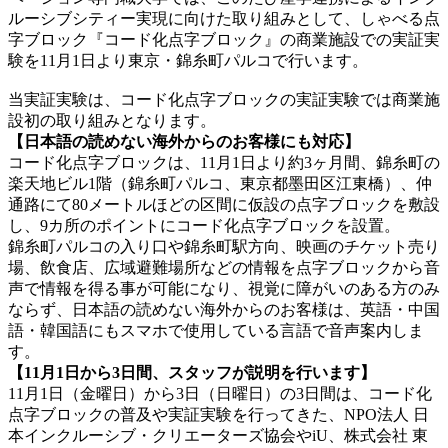
ルーシブシティー実現に向けた取り組みとして、しゃべる点
字ブロック『コード化点字ブロック』の商業施設での実証実
験を11月1日より東京・錦糸町パルコで行います。
当実証実験は、コード化点字ブロックの実証実験では商業施
設初の取り組みとなります。
【日本語の読めない海外からのお客様にも対応】
コード化点字ブロックは、11月1日より約3ヶ月間、
錦糸町の
楽天地ビル
1階（錦糸町パルコ、東京都墨田区江東橋）、仲
通路にて80メートルほどの区間に仮設の点字ブロックを敷設
し、9カ所のポイントにコード化点字ブロックを設置。
錦糸町パルコの入り口や錦糸町駅方向、映画のチケット売り
場、飲食店、広域避難場所などの情報を点字ブロックから音
声で情報を得る事が可能になり、視覚に障がいのある方のみ
ならず、日本語の読めない海外からのお客様は、英語・中国
語・韓国語にもスマホで使用している言語で音声案内しま
す。
【11月1日から3日間、スタッフが説明を行います】
11月1日（金曜日）から3日（日曜日）の3日間は、コード化
点字ブロックの普及や実証実験を行ってきた、NPO法人 日
本インクルーシブ・クリエーターズ協会やiU、株式会社 東