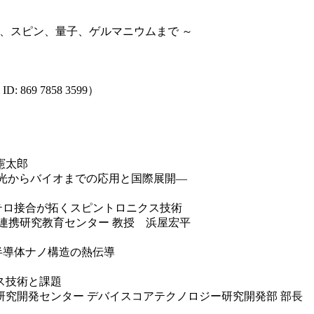
光、スピン、量子、ゲルマニウムまで ～
ID: 869 7858 3599）
憲太郎
り ― 光からバイオまでの応用と国際展開―
体ヘテロ接合が拓くスピントロニクス技術
連携研究教育センター 教授 浜屋宏平
る半導体ナノ構造の熱伝導
イス技術と課題
究開発センター デバイスコアテクノロジー研究開発部 部長