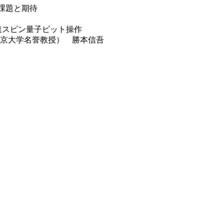
頼性課題と期待
高速スピン量子ビット操作
東京大学名誉教授） 勝本信吾