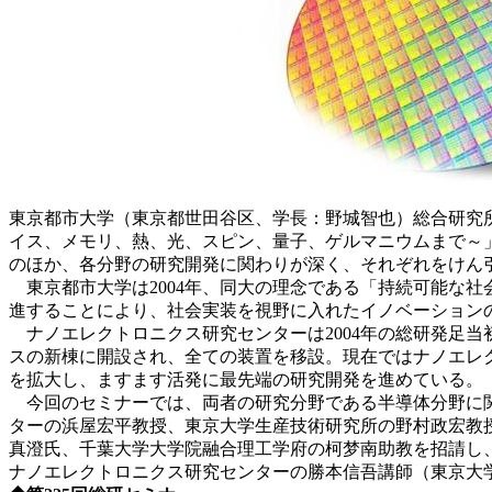
東京都市大学（東京都世田谷区、学長：野城智也）総合研究所（
イス、メモリ、熱、光、スピン、量子、ゲルマニウムまで～
のほか、各分野の研究開発に関わりが深く、それぞれをけん
東京都市大学は2004年、同大の理念である「持続可能な
進することにより、社会実装を視野に入れたイノベーション
ナノエレクトロニクス研究センターは2004年の総研発足当
スの新棟に開設され、全ての装置を移設。現在ではナノエレ
を拡大し、ますます活発に最先端の研究開発を進めている。
今回のセミナーでは、両者の研究分野である半導体分野に関
ターの浜屋宏平教授、東京大学生産技術研究所の野村政宏教
真澄氏、千葉大学大学院融合理工学府の柯梦南助教を招請し
ナノエレクトロニクス研究センターの勝本信吾講師（東京大