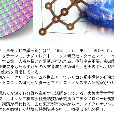
所長：野中謙一郎）は11月16日（土）、第225回総研セミナ
」をテーマに、ナノエレクトロニクス研究センターとマイクロ
引する第一人者を招いた講演が行われる。事前申込不要、参加
社会発展をもたらすための人材育成と学術研究」を実現すべく総
の創出を目指している。
初から、クリーンルームを拠点としてシリコン系半導体の研究を
クトロニクス研究センターとマイクロナノシステム研究室が互
わりが深く各分野を牽引する活躍をしている、大阪大学大学
授、キオクシア株式会社先端技術研究所コアテクノロジー研究
、講演が行われる。また東京都市大学からは、マイクロナノシ
学名誉教授）が登壇し特別講演を行う。概要は下記の通り。