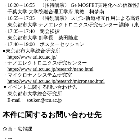
・16:20～16:55 〈招待講演〉 Ge MOSFET実用化への信
千葉大学 大学院融合理工学府 助教 柯梦南
・16:55～17:35 《特別講演》 スピン軌道相互作用による
東京都市大学 ナノエレクトロニクス研究センター 講師（
・17:35～17:40 閉会挨拶
東京都市大学 副学長 柴田随道
・17:40～19:00 ポスターセッション
●東京都市大学総合研究所
https://www.arl.tcu.ac.jp/
・ナノエレクトロニクス研究センター
https://www.arl.tcu.ac.jp/research/nano.html
・マイクロナノシステム研究室
https://www.arl.tcu.ac.jp/research/micronano.html
▼イベントに関する問い合わせ先
東京都市大学総合研究所
E-mail： souken@tcu.ac.jp
本件に関するお問い合わせ先
企画・広報課