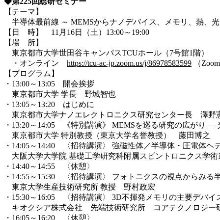
◆第225回総研セミナー
【テーマ】
半導体最前線 ～ MEMSからナノデバイス、メモリ、熱、
【日 時】 11月16日（土）13:00～19:00
【場 所】
東京都市大学世田谷キャンパスTCUホール（7号館1階）
・オンライン
https://tcu-ac-jp.zoom.us/j/86978583599
（Zoom 
【プログラム】
・13:00～13:05 開会挨拶
東京都市大学 学長 野城智也
・13:05～13:20 はじめに
東京都市大学ナノエレクトロニクス研究センター長 澤野
・13:20～14:05 《特別講演》 MEMSを巡る研究の広が
東京都市大学 特別教授（東京大学名誉教授） 藤田博之
・14:05～14:40 〈招待講演〉 強磁性体／半導体・圧電
大阪大学大学院 基礎工学研究科附属スピントロニクス学術
・14:40～14:55 〈休憩〉
・14:55～15:30 〈招待講演〉 フォトニクスの視点からみ
東京大学生産技術研究所 教授 野村政宏
・15:30～16:05 〈招待講演〉 3D不揮発メモリの主要デバ
キオクシア株式会社 先端技術研究所 コアテクノロジー研
・16:05～16:20 〈休憩〉