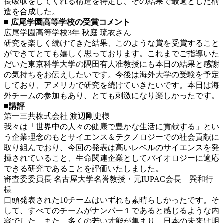
長吸収をしてくれる構造を特定し、その結果で最適とした構
造を合成した。
■
広尾学園高等学校の受賞コメント
広尾学園高等学校3年 秋庭 琉衣さん
研究を楽しく続けてきた結果、このような賞を受賞すること
ができてとても嬉しく思っております。これまでご指導いた
だいた東京科学大学の隅田有人准教授にも本日の結果と感謝
の気持ちをお伝えしたいです。今後は海外大学の受験を予定
しており、アメリカで研究を続けていきたいです。本日は海
外チームの参加もあり、とても刺激になり楽しかったです。
■講評
第一三共株式会社 渡辺剛史様
我々は「世界中の人々の健康で豊かな生活に貢献する」とい
う企業理念のもとサイエンス＆テクノロジーでの社会貢献に
取り組んでおり、今回の発表は高いレベルのサイエンスを発
揮されていること、生命関連企業としてバイオロジーに適応
できる研究であることを評価いたしました。
審査委委員長 名古屋大学名誉教授・元IUPAC会長 巽和行
様
口頭発表された10チームはいずれも素晴らしかったです。そ
して、すべてのチームがナンバー１であると感じるような内
容でした。また、多くの若い才能が集まり、日本の未来は明