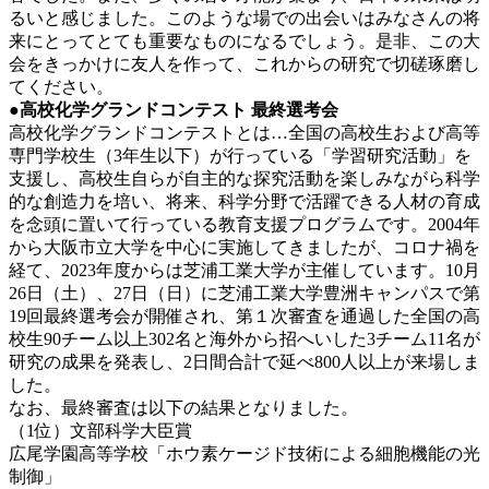
るいと感じました。このような場での出会いはみなさんの将
来にとってとても重要なものになるでしょう。是非、この大
会をきっかけに友人を作って、これからの研究で切磋琢磨し
てください。
●
高校化学グランドコンテスト 最終選考会
高校化学グランドコンテストとは…全国の高校生および高等
専門学校生（3年生以下）が行っている「学習研究活動」を
支援し、高校生自らが自主的な探究活動を楽しみながら科学
的な創造力を培い、将来、科学分野で活躍できる人材の育成
を念頭に置いて行っている教育支援プログラムです。2004年
から大阪市立大学を中心に実施してきましたが、コロナ禍を
経て、2023年度からは芝浦工業大学が主催しています。10月
26日（土）、27日（日）に芝浦工業大学豊洲キャンパスで第
19回最終選考会が開催され、第１次審査を通過した全国の高
校生90チーム以上302名と海外から招へいした3チーム11名が
研究の成果を発表し、2日間合計で延べ800人以上が来場しま
した。
なお、最終審査は以下の結果となりました。
（1位）文部科学大臣賞
広尾学園高等学校「ホウ素ケージド技術による細胞機能の光
制御」