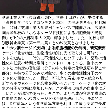
芝浦工業大学（東京都江東区／学長 山田純）が、主催する
「高校化学グランドコンテスト2024」の最終選考会が10月26
日、27日に芝浦工業大学豊洲キャンパスで開催され、広尾学
園高等学校の「ホウ素ケージド技術による細胞機能の光制
御」が1位の文部科学大臣賞に輝きました。また、同校は特
別協賛企業賞（第一三共賞）とのW受賞となりました。
■
「ホウ素ケージド技術による細胞機能の光制御」研究概要
ケージド化合物は、生物活性物質に光で取り外し可能なユニ
ットを連結し、一時的に不活性化した分子であり、薬剤の活
性化を任意の時間と場所でコントロールできる。従来のケー
ジド法は特定の官能基（分子の中で特定の化学反応を起こす
部分）を持つ分子のみが対象で、多くの生物活性分子のケー
ジド化が困難だった。最近、可視光で炭素-ホウ素結合を切
断するホウ素ケージ化合物を用いることで、ケージド化の対
象の分子が大幅に増加したが、この手法は構造の自由度に乏
しいことが課題であった。そこで、より合成が容易で構造の
自由度の高いホウ素ケージド化合物を設計した。具体的に
は、DFT計算という化学計算方法を利用して最も安定で長波