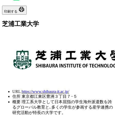
print
印刷する
芝浦工業大学
URL
https://www.shibaura-it.ac.jp/
住所
東京都江東区豊洲３丁目７−５
概要
理工系大学として日本屈指の学生海外派遣数を誇
るグローバル教育と､多くの学生が参画する産学連携の
研究活動が特長の大学です。