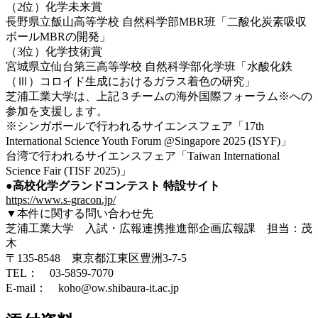
（2位）化学未来賞
長野県立飯山高等学校 自然科学部MBR班「二酸化炭素吸収
ボールMBRの開発」
（3位）化学技術賞
宮城県立仙台第三高等学校 自然科学部化学班「水酸化鉄
（Ⅲ）コロイド生成におけるガラス着色の研究」
芝浦工業大学は、上記３チームの海外国際フォーラム※への
参加を支援します。
※シンガポールで行われるサイエンスフェア「17th
International Science Youth Forum @Singapore 2025 (ISYF)」
台湾で行われるサイエンスフェア「Taiwan International
Science Fair (TISF 2025)」
●
高校化学グランドコンテスト
特設サイト
https://www.s-gracon.jp/
▼本件に関する問い合わせ先
芝浦工業大学 入試・広報連携推進部企画広報課 担当：茂
木
〒135-8548 東京都江東区豊洲3-7-5
TEL： 03-5859-7070
E-mail： koho@ow.shibaura-it.ac.jp