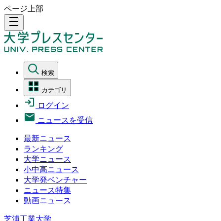
ページ上部
density_medium
検索
カテゴリ
ログイン
ニュースを受信
最新ニュース
ランキング
大学ニュース
小中高ニュース
大学発ベンチャー
ニュース特集
動画ニュース
芝浦工業大学