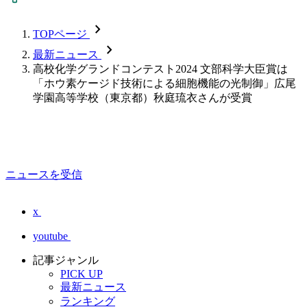
chevron_forward
TOPページ
chevron_forward
最新ニュース
高校化学グランドコンテスト2024 文部科学大臣賞は
「ホウ素ケージド技術による細胞機能の光制御」広尾
学園高等学校（東京都）秋庭琉衣さんが受賞
ニュースを受信
x
youtube
記事ジャンル
PICK UP
最新ニュース
ランキング