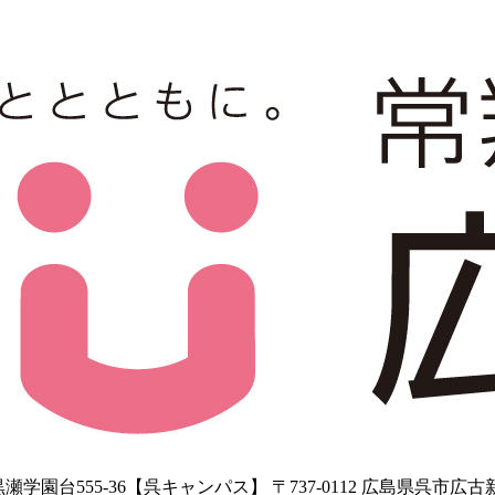
学園台555-36【呉キャンパス】 〒737-0112 広島県呉市広古新開