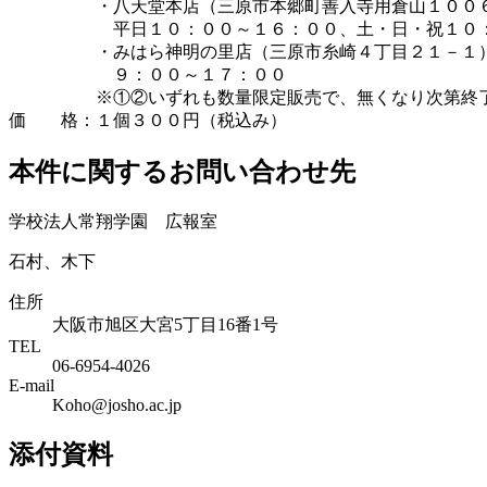
・八天堂本店（三原市本郷町善入寺用倉山１００６
平日１０：００～１６：００、土・日・祝１０：
・みはら神明の里店（三原市糸崎４丁目２１－１）
９：００～１７：００
※①②いずれも数量限定販売で、無くなり次第終
価 格：１個３００円（税込み）
本件に関するお問い合わせ先
学校法人常翔学園 広報室
石村、木下
住所
大阪市旭区大宮5丁目16番1号
TEL
06-6954-4026
E-mail
Koho@josho.ac.jp
添付資料