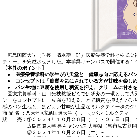
広島国際大学（学長：清水壽一郎）医療栄養学科と株式会社
ティー」を完成させました。本学呉キャンパスで開催する１
【本件のポイント】
● 医療栄養学科の学生が八天堂と「健康志向に応えるパ
● コンセプトは「糖質を気にされている方が甘味を楽し
● パン生地に豆腐を使用し糖質を抑え、クリームに甘さを
医療栄養学科・山口光枝教授ゼミでは研究の一環として八天
ン」をコンセプトに、豆腐を加えることで糖質を抑えたパン
感のパン生地と、ほどよい甘味が上品なミルクティー味のク
商 品 名 ：八天堂×広島国際大学 くりーむパン ミルクティー
販 売：①２０２４年１０月２６日（土）・２７日（日）
広島国際大学 呉キャンパス 大学祭（呉市広古新開
②２０２４年１０月２６日（土）～