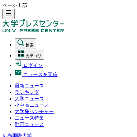
ページ上部
density_medium
検索
カテゴリ
ログイン
ニュースを受信
最新ニュース
ランキング
大学ニュース
小中高ニュース
大学発ベンチャー
ニュース特集
動画ニュース
広島国際大学