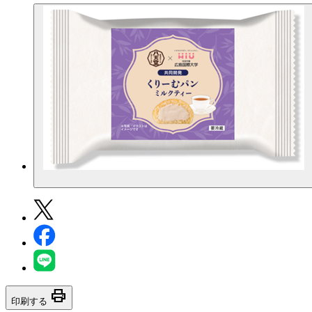
print
印刷する