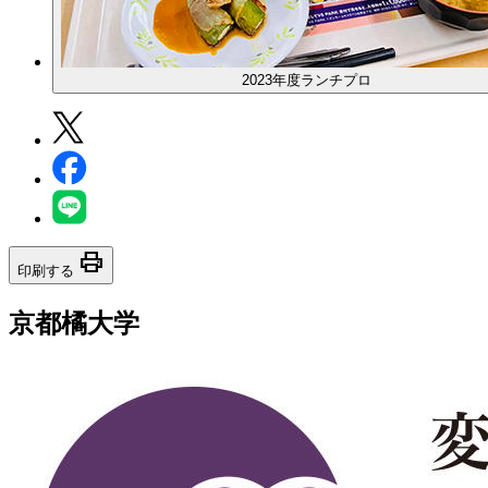
2023年度ランチプロ
print
印刷する
京都橘大学