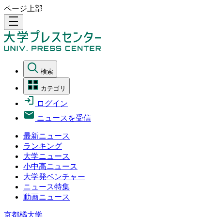
ページ上部
density_medium
検索
カテゴリ
ログイン
ニュースを受信
最新ニュース
ランキング
大学ニュース
小中高ニュース
大学発ベンチャー
ニュース特集
動画ニュース
京都橘大学