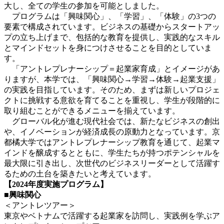
大し、全ての学生の参加を可能としました。
プログラムは「興味関心」、「学習」、「体験」の3つの
要素で構成されています。ビジネスの基礎からスタートアッ
プの立ち上げまで、包括的な教育を提供し、実践的なスキル
とマインドセットを身につけさせることを目的としていま
す。
「アントレプレナーシップ＝起業家育成」とイメージがあ
りますが、本学では、「興味関心→学習→体験→起業支援」
の実践を目指しています。そのため、まずは新しいプロジェ
クトに挑戦する意欲を育てることを重視し、学生が段階的に
取り組むことができるメニューを揃えています。
グローバル化が進む現代社会では、新たなビジネスの創出
や、イノベーションが経済成長の原動力となっています。京
都橘大学ではアントレプレナーシップ教育を通じて、起業マ
インドを醸成するとともに、学生たちが持つポテンシャルを
最大限に引き出し、次世代のビジネスリーダーとして活躍す
るための土台を築きたいと考えています。
【2024年度実施プログラム】
■興味関心
＜アントレツアー＞
東京やベトナムで活躍する起業家を訪問し、実践例を学ぶア