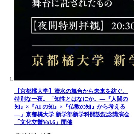
【京都橘大学】清水の舞台から未来を紡ぐ、
特別な一夜。「知性とはなにか。―『人間の
知』×『AI の知』×『仏教の知』から考える
―」京都橘大学 新学部新学科開設記念講演会
「文化交響Vol.6」開催