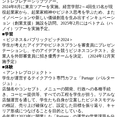
ントレプレナーシップツアー。
2024年8月に東京ツアーを実施。経営学部2～4回生15名が現
役起業家から、起業家精神やビジネス思考を学ぶため、また
イノベーションや新しい価値創造を生み出すインキュベーシ
ョン（創業支援）施設を訪問。2025年2月にはベトナム（ハ
ノイ）ツアーを実施予定。
■学習
＜ビジネス＆パブリックピッチ2024＞
学生が考えたアイデアやビジネスプランを審査員にプレゼン
テーションし、そのアイデアを競うビジネスコンテスト。企
業人を外部審査員に招き優秀チームを決定。（2024年12月実
施予定）
■体験
＜アントレプロジェクト＞
学生が運営するテイクアウト専門カフェ「Partage（パルター
ジュ）」。
店舗名やコンセプト、メニューの開発、行政への各種手続
き、コーヒー提供等、すべての工程を学生が担う。リアルな
店舗運営を通して、学生たち自身が立案したビジネスモデル
の検証、売り上げ確保など、設定した目標を振り返り、キャ
リア形成につなげることを目的としている。
今年度は2023年に開業した「Partage」の運営や営業課題を分