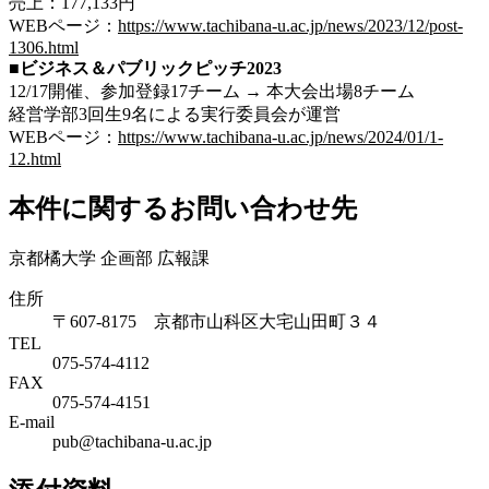
売上：177,133円
WEBページ：
https://www.tachibana-u.ac.jp/news/2023/12/post-
1306.html
■ビジネス＆パブリックピッチ2023
12/17開催、参加登録17チーム → 本大会出場8チーム
経営学部3回生9名による実行委員会が運営
WEBページ：
https://www.tachibana-u.ac.jp/news/2024/01/1-
12.html
本件に関するお問い合わせ先
京都橘大学 企画部 広報課
住所
〒607-8175 京都市山科区大宅山田町３４
TEL
075-574-4112
FAX
075-574-4151
E-mail
pub@tachibana-u.ac.jp