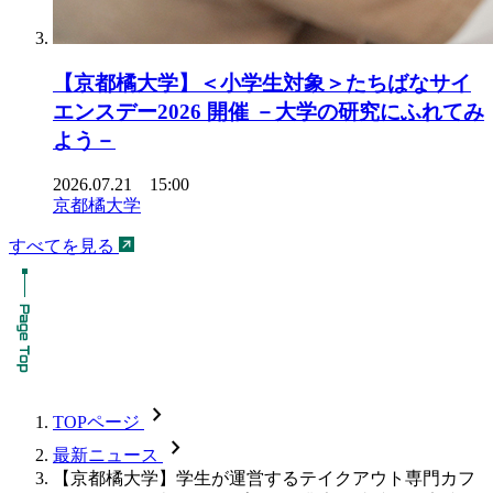
【京都橘大学】＜小学生対象＞たちばなサイ
エンスデー2026 開催 －大学の研究にふれてみ
よう－
2026.07.21 15:00
京都橘大学
すべてを見る
chevron_forward
TOPページ
chevron_forward
最新ニュース
【京都橘大学】学生が運営するテイクアウト専門カフ