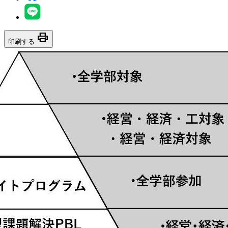
print
印刷する