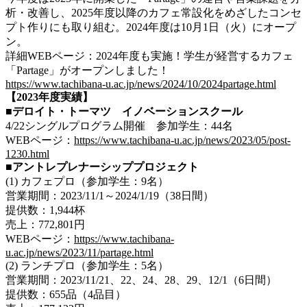
析・改善し、2025年度以降のカフェ常設化をめざしたコンセ
プト作りにも取り組む。2024年度は10月1日（火）にオープ
ン。
詳細WEBページ：2024年度も実施！学生が経営するカフェ
「Partage」がオープンしました！
https://www.tachibana-u.ac.jp/news/2024/10/2024partage.html
【2023年度実績】
■デロイト・トーマツ イノベーションスクール
4/22シングルプログラム開催 参加学生：44名
WEBページ：
https://www.tachibana-u.ac.jp/news/2023/05/post-
1230.html
■アントレプレナーシッププロジェクト
(1) カフェプロ（参加学生：9名）
営業期間：2023/11/1～2024/1/19（38日間）
提供数：1,944杯
売上：772,801円
WEBページ：
https://www.tachibana-
u.ac.jp/news/2023/11/partage.html
(2) ランチプロ（参加学生：5名）
営業期間：2023/11/21、22、24、28、29、12/1（6日間）
提供数：655品（4品目）