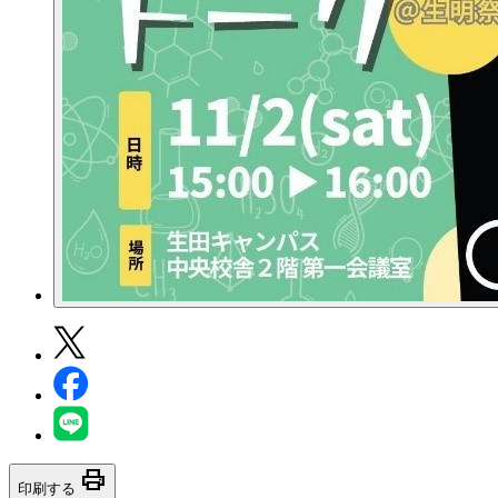
print
印刷する