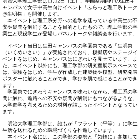
明治大学理工学部は11月2日（土）、学園祭期間中の生田キ
ャンパスで女子中高生向けイベント「ふらっと理工系トーク
@生明祭」を開催します。
本イベントは理工系分野への進学を迷っている中高生の不
安や疑問を解消することを目的としたもので、
理工学部の卒
業生と現役学生が登場しパネルトークや雑談会を行います。
イベント当日は生田キャンパスの学園祭である「生明祭
（いくめいさい）」が実施されており、模擬店やステージイ
ベントをはじめ、
キャンパスはにぎわいを見せています。ま
た、本イベント以外にも、理工学部の研究室展示スペースで
は、実験をはじめ、学生が作成した建築物や模型、研究発表
ポスターに触れることができ、学びを肌で感じることができ
ます。
学園祭でにぎわうキャンパスを味わいながら、理工系の学
問に触れ、進路への不安や疑問が解消にもつながるような、
大学進学を考えるための材料が詰まったイベントとなってい
ます。
明治大学理工学部は、誰もが「フラット（平等）」に学生
生活を送れるための環境づくりを推進しています。
本イベント名には、この学部の姿勢と「気軽に」参加して