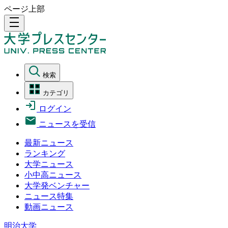
ページ上部
density_medium
検索
カテゴリ
ログイン
ニュースを受信
最新ニュース
ランキング
大学ニュース
小中高ニュース
大学発ベンチャー
ニュース特集
動画ニュース
明治大学