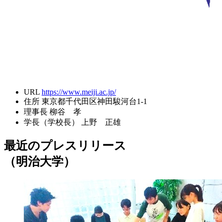
URL
https://www.meiji.ac.jp/
住所
東京都千代田区神田駿河台1-1
理事長
柳谷 孝
学長（学校長）
上野 正雄
最近のプレスリリース
（明治大学）