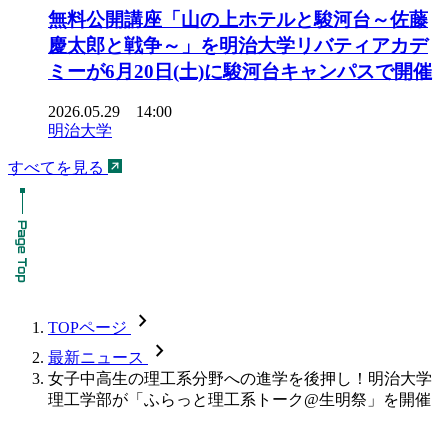
無料公開講座「山の上ホテルと駿河台～佐藤
慶太郎と戦争～」を明治大学リバティアカデ
ミーが6月20日(土)に駿河台キャンパスで開催
2026.05.29 14:00
明治大学
すべてを見る
chevron_forward
TOPページ
chevron_forward
最新ニュース
女子中高生の理工系分野への進学を後押し！明治大学
理工学部が「ふらっと理工系トーク@生明祭」を開催