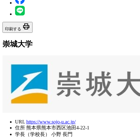
print
印刷する
崇城大学
URL
https://www.sojo-u.ac.jp/
住所
熊本県熊本市西区池田4-22-1
学長（学校長）
小野 長門