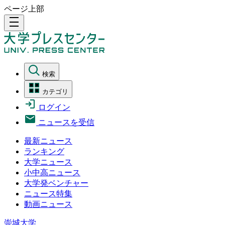
ページ上部
density_medium
検索
カテゴリ
ログイン
ニュースを受信
最新ニュース
ランキング
大学ニュース
小中高ニュース
大学発ベンチャー
ニュース特集
動画ニュース
崇城大学