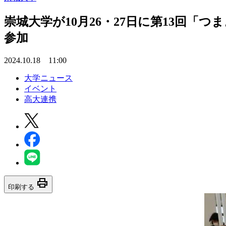
崇城大学が10月26・27日に第13回「
参加
2024.10.18 11:00
大学ニュース
イベント
高大連携
print
印刷する