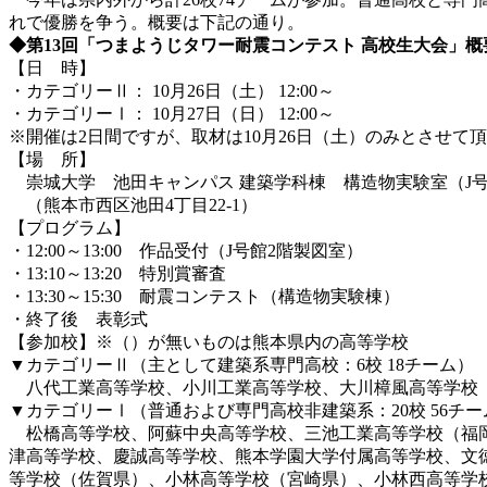
れで優勝を争う。概要は下記の通り。
◆第13回「つまようじタワー耐震コンテスト 高校生大会」概
【日 時】
・カテゴリーⅡ： 10月26日（土） 12:00～
・カテゴリーⅠ： 10月27日（日） 12:00～
※開催は2日間ですが、取材は10月26日（土）のみとさせて
【場 所】
崇城大学 池田キャンパス 建築学科棟 構造物実験室（J
（熊本市西区池田4丁目22-1）
【プログラム】
・12:00～13:00 作品受付（J号館2階製図室）
・13:10～13:20 特別賞審査
・13:30～15:30 耐震コンテスト（構造物実験棟）
・終了後 表彰式
【参加校】※（）が無いものは熊本県内の高等学校
▼カテゴリーⅡ（主として建築系専門高校：6校 18チーム）
八代工業高等学校、小川工業高等学校、大川樟風高等学校（
▼カテゴリーⅠ（普通および専門高校非建築系：20校 56チー
松橋高等学校、阿蘇中央高等学校、三池工業高等学校（福岡
津高等学校、慶誠高等学校、熊本学園大学付属高等学校、文
等学校（佐賀県）、小林高等学校（宮崎県）、小林西高等学