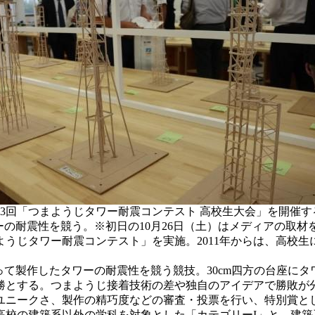
13回「つまようじタワー耐震コンテスト 高校生大会」を開催す
ーの耐震性を競う。※初日の10月26日（土）はメディアの取材
ようじタワー耐震コンテスト」を実施。2011年からは、高校
て製作したタワーの耐震性を競う競技。30cm四方の台座に
勝とする。つまようじ接着技術の差や独自のアイデアで勝敗が
ニークさ、製作の精巧度などの審査・投票を行い、特別賞と
高校の建築系以外の学科を対象とした「カテゴリーI」と、建築