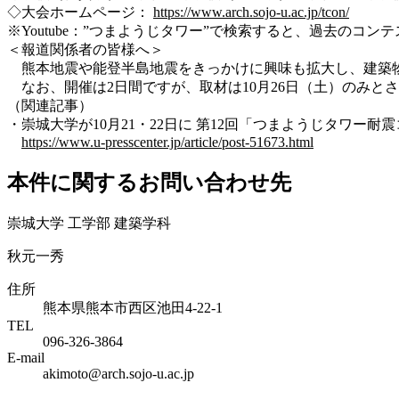
◇大会ホームページ：
https://www.arch.sojo-u.ac.jp/tcon/
※Youtube：”つまようじタワー”で検索すると、過去のコ
＜報道関係者の皆様へ＞
熊本地震や能登半島地震をきっかけに興味も拡大し、建築物
なお、開催は2日間ですが、取材は10月26日（土）のみと
（関連記事）
・崇城大学が10月21・22日に 第12回「つまようじタワー耐震コ
https://www.u-presscenter.jp/article/post-51673.html
本件に関するお問い合わせ先
崇城大学 工学部 建築学科
秋元一秀
住所
熊本県熊本市西区池田4-22-1
TEL
096-326-3864
E-mail
akimoto@arch.sojo-u.ac.jp