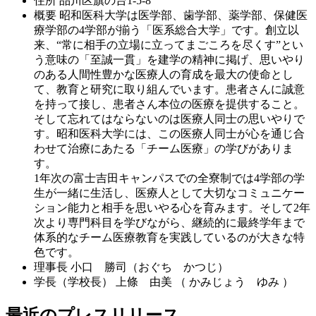
住所
品川区旗の台1-5-8
概要
昭和医科大学は医学部、歯学部、薬学部、保健医
療学部の4学部が揃う「医系総合大学」です。創立以
来、“常に相手の立場に立ってまごころを尽くす”とい
う意味の「至誠一貫」を建学の精神に掲げ、思いやり
のある人間性豊かな医療人の育成を最大の使命とし
て、教育と研究に取り組んでいます。患者さんに誠意
を持って接し、患者さん本位の医療を提供すること。
そして忘れてはならないのは医療人同士の思いやりで
す。昭和医科大学には、この医療人同士が心を通じ合
わせて治療にあたる「チーム医療」の学びがありま
す。
1年次の富士吉田キャンパスでの全寮制では4学部の学
生が一緒に生活し、医療人として大切なコミュニケー
ション能力と相手を思いやる心を育みます。そして2年
次より専門科目を学びながら、継続的に最終学年まで
体系的なチーム医療教育を実践しているのが大きな特
色です。
理事長
小口 勝司（おぐち かつじ）
学長（学校長）
上條 由美 （ かみじょう ゆみ ）
最近のプレスリリース