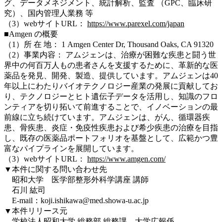
グ、データメネジメント、統計解析、監査 （GPC、臨床研
究）、国内管理人業務 等
（3）webサイトURL：
https://www.parexel.com/japan
■
Amgen の概要
（1）所 在 地： 1 Amgen Center Dr, Thousand Oaks, CA 91320
（2）事業内容： アムジェンは、治療が困難な疾患と闘う世
界中の何百万人もの患者さんを支援するために、革新的な医
薬品を発見、開発、製造、提供しています。アムジェンは40
年以上にわたりバイオテクノロジー産業の発展に貢献してお
り、テクノロジーとヒト遺伝子データを活用し、知識のフロ
ンティアを切り拓いて前進することで、イノベーションの最
前線に立ち続けています。アムジェンは、がん、循環器疾
患、骨疾患、炎症・免疫性疾患および希少疾患の治療を目指
し、既存の医薬品ポートフォリオを基盤として、広範かつ豊
富なパイプラインを展開しています。
（3）webサイトURL：
https://www.amgen.com/
▼本件に関する問い合わせ先
昭和大学 医学部整形外科学講座 講師
石川 紘司
E-mail：koji.ishikawa@med.showa-u.ac.jp
▼本件リリース元
学校法人昭和大学 総務部 総務課 大学広報係