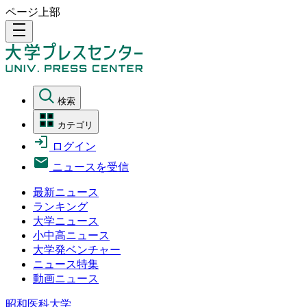
ページ上部
density_medium
検索
カテゴリ
ログイン
ニュースを受信
最新ニュース
ランキング
大学ニュース
小中高ニュース
大学発ベンチャー
ニュース特集
動画ニュース
昭和医科大学