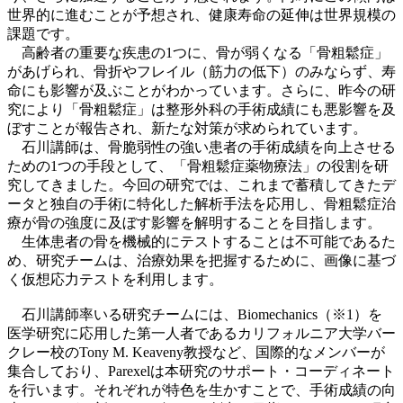
世界的に進むことが予想され、健康寿命の延伸は世界規模の
課題です。
高齢者の重要な疾患の1つに
、
骨が弱くなる「骨粗鬆症」
があげられ、骨折やフレイル（筋力の低下）のみならず、寿
命にも影響が及ぶことがわかっています。さらに、昨今の研
究により「骨粗鬆症」は整形外科の手術成績にも悪影響を及
ぼすことが報告され、新たな対策が求められています。
石川講師は
、
骨脆弱性の強い患者の手術成績を向上させる
ための1つの手段として、「骨粗鬆症薬物療法」の役割を研
究してきました。今回の研究では、これまで蓄積してきたデ
ータと独自の手術に特化した解析手法を応用し、骨粗鬆症治
療が骨の強度に及ぼす影響を解明することを目指します。
生体患者の骨を機械的にテストすることは不可能であるた
め、研究チームは、治療効果を把握するために、画像に基づ
く仮想応力テストを利用します。
石川講師率いる研究チームには、Biomechanics（※1）を
医学研究に応用した第一人者であるカリフォルニア大学バー
クレー校のTony M. Keaveny教授など、国際的なメンバーが
集合しており、Parexelは本研究のサポート・コーディネート
を行います。それぞれが特色を生かすことで、手術成績の向