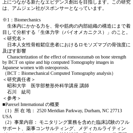
上につながる新たなエビデンス創出を目指します。この研究
は
、
アムジェン社がスポンサーとなっています。
※1：Biomechanics
生体内にかかる力を、骨や筋肉の内部組織の構造にまで着
目して分析する「生体力学（バイオメカニクス）」のこと。
＜研究名＞
日本人女性骨粗鬆症患者におけるロモソズマブの骨強度に
及ぼす影響
Characterization of the effect of romosozumab on bone strength
by BCT on spine and hip computed Tomography images in
Japanese women with osteoporosis.
（BCT：Biomechanical Computed Tomography analysis）
＜研究責任者＞
昭和大学 医学部整形外科学講座 講師
石川 紘司
＜参考＞
■Parexel International の概要
（1）所 在 地： 2520 Meridian Parkway, Durham, NC 27713
USA
（2）事業内容： モニタリング業務を含めた臨床試験のフル
サポート、薬事コンサルティング、メディカルライティン