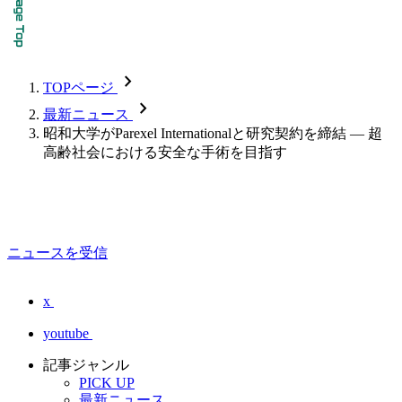
chevron_forward
TOPページ
chevron_forward
最新ニュース
昭和大学がParexel Internationalと研究契約を締結 ― 超
高齢社会における安全な手術を目指す
ニュースを受信
x
youtube
記事ジャンル
PICK UP
最新ニュース