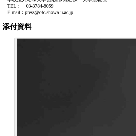
TEL： 03-3784-8059
E-mail：press@ofc.showa-u.ac.jp
添付資料