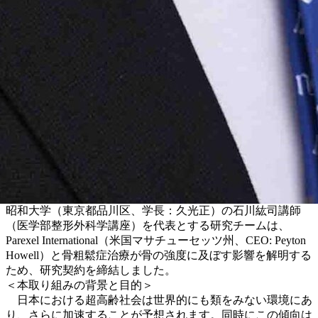
昭和大学（東京都品川区、学長：久光正）の石川紘司講師
（医学部整形外科学講座）を代表とする研究チームは、
Parexel International（米国マサチューセッツ州、CEO: Peyton
Howell）と骨粗鬆症治療が骨の強度に及ぼす影響を解明する
ため、研究契約を締結しました。
＜本取り組みの背景と目的＞
日本における超高齢社会は世界的にも類をみない環境にあ
り、さらに加速することが予想されます。同時にこの傾向は