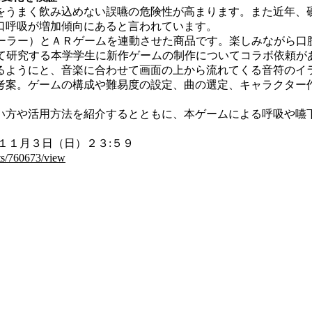
うまく飲み込めない誤嚥の危険性が高まります。また近年、
口呼吸が増加傾向にあると言われています。
ローラー）とＡＲゲームを連動させた商品です。楽しみながら
ついて研究する本学学生に新作ゲームの制作についてコラボ依頼
ようにと、音楽に合わせて画面の上から流れてくる音符のイ
考案。ゲームの構成や難易度の設定、曲の選定、キャラクター
方や活用方法を紹介するとともに、本ゲームによる呼吸や嚥
１１月３日（日）２３:５９
cts/760673/view