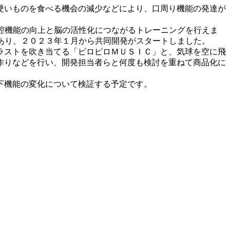
硬いものを食べる機会の減少などにより、口周り機能の発達が
口腔機能の向上と脳の活性化につながるトレーニングを行えま
があり、２０２３年１月から共同開発がスタートしました。
ラストを吹き当てる「ピロピロＭＵＳＩＣ」と、気球を空に飛
作りなどを行い、開発担当者らと何度も検討を重ねて商品化に
下機能の変化について検証する予定です。