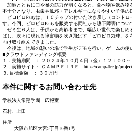
加齢とともに口や喉の筋力が弱くなると、食べ物や飲み物を
不十分となり、虫歯や風邪・アレルギーになりやすい子供の
ピロピロPartyは、ＩＣチップの付いた吹き戻し（コント
す。今回、ピロピロPartyを販売する同社から嚥下障害に
ゼミ生６人は、子供から高齢者まで、幅広い世代で楽しめる
ばし、次々に現れる障害物を吹き飛ばす「ピロピロ気球」を
向け取り組んできました。
今後は、地域の憩いの場で学生がデモを行い、ゲームの使い
■クラウドファンディング概要
１．実施期間 ： ２０２４年１０月４日（金）１２：００～
２．実施サイト： ＣＡＭＰＦＩＲＥ
https://camp-fire.jp/proje
３. 目標金額 ： ３０万円
本件に関するお問い合わせ先
学校法人常翔学園 広報室
石村、上田
住所
大阪市旭区大宮5丁目16番1号