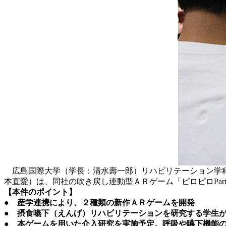
広島国際大学（学長：清水壽一郎）リハビリテーション学科
本直愛）は、同社の吹き戻し連動型ＡＲゲーム「ピロピロPa
【本件のポイント】
● 産学連携により、２種類の新作ＡＲゲームを開発
● 摂食嚥下（えんげ）リハビリテーションを研究する学生
● 本ゲームを用いた介入研究を実施予定。呼吸や嚥下機能