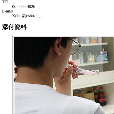
TEL
06-6954-4026
E-mail
Koho@josho.ac.jp
添付資料