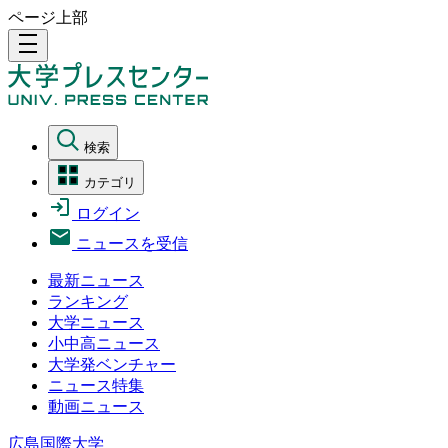
ページ上部
density_medium
検索
カテゴリ
ログイン
ニュースを受信
最新ニュース
ランキング
大学ニュース
小中高ニュース
大学発ベンチャー
ニュース特集
動画ニュース
広島国際大学