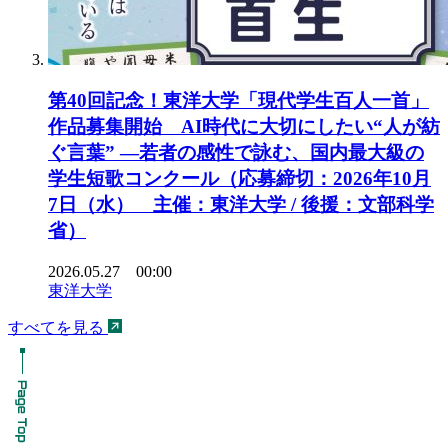
第40回記念！東洋大学「現代学生百人一首」
作品募集開始 AI時代に大切にしたい“人が紡
ぐ言葉” ―若者の感性で詠む、国内最大級の
学生短歌コンクール（応募締切：2026年10月
7日（水） 主催：東洋大学 / 後援：文部科学
省）
2026.05.27 00:00
東洋大学
すべてを見る