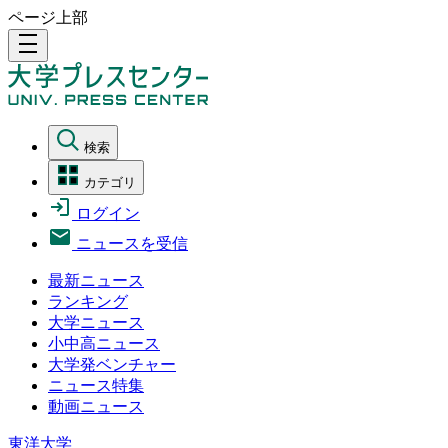
ページ上部
density_medium
検索
カテゴリ
ログイン
ニュースを受信
最新ニュース
ランキング
大学ニュース
小中高ニュース
大学発ベンチャー
ニュース特集
動画ニュース
東洋大学