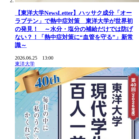
【東洋大学NewsLetter】ハッサク成分「オー
ラプテン」で熱中症対策 東洋大学が世界初
の発見！ ～水分・塩分の補給だけでは防げ
ない？！「熱中症対策に“血管を守る”」新常
識～
2026.06.25 13:00
東洋大学