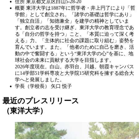
住所
東京都文京区白山5-28-20
概要
東洋大学は1887年に哲学者・井上円了により「哲
学館」として創立され、「諸学の基礎は哲学にあり」
「独立自活」「知徳兼全」を建学の精神としていま
す。創立者の志を受け継ぎ、東洋大学の教育理念であ
る「自分の哲学を持つ」こと、「本質に迫って深く考
える」力、「主体的に社会の課題に取り組む」姿勢を
育んでいます。また、「他者のために自己を磨き、活
動の中で奮闘する」という“東洋大学の心”を基に、地
球社会の未来に貢献する大学を目指します。
2026年度現在、白山、赤羽台、川越、朝霞キャンパス
に14学部51学科専攻と大学院15研究科を擁する総合大
学へと発展しました。
学長（学校長）
矢口 悦子
最近のプレスリリース
（東洋大学）