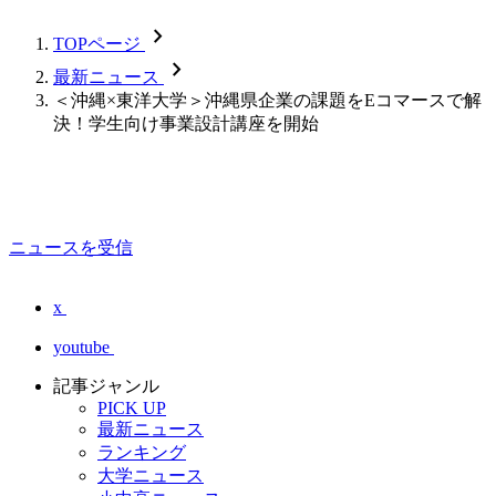
chevron_forward
TOPページ
chevron_forward
最新ニュース
＜沖縄×東洋大学＞沖縄県企業の課題をEコマースで解
決！学生向け事業設計講座を開始
ニュースを受信
x
youtube
記事ジャンル
PICK UP
最新ニュース
ランキング
大学ニュース