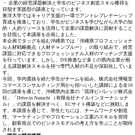
・ 企業の経営課題解決と学生のビジネス創造スキル獲得を
目指す実践型の講座となっています。
東洋大学ではキャリア支援の一環でアントレプレナーシップ
育成を推進しており、学生がビジネスを学びながら大学の知
的・人的リソースを活用して企業の課題解決に貢献すること
を目指して本講座を企画しました。
本企画でタッグを組む沖縄県では「沖縄県プロフェッショナ
ル人材戦略拠点（人材チャンプルー）」の取り組みで、経営
課題に対応できるプロフェッショナル人材のマッチング支援
を行っています。しかし、DX推進など多くの県内企業が抱
える課題解決スキルを持つ専門人材の不足が深刻化していま
す。
今回、学内選抜を経た学生がチームを組み、株式会社博報堂
コマースコンサルティング局から招へいした講師による全10
回の講座を通じて、沖縄県内企業の「琉球ビバレッジ株式会
社」「Drive-in Nanachi （有限会社ナイルインターナショナ
ル）」の課題を解決すべく、ECサイト構築などに挑戦しま
す。本講座を通じて、学生たちには、チームワークや創造
性、マーケティングやプロモーション⽴案のスキルを習得
し、顧客視点でのビジネスモデルの考え⽅を学ぶことが期待
されます。