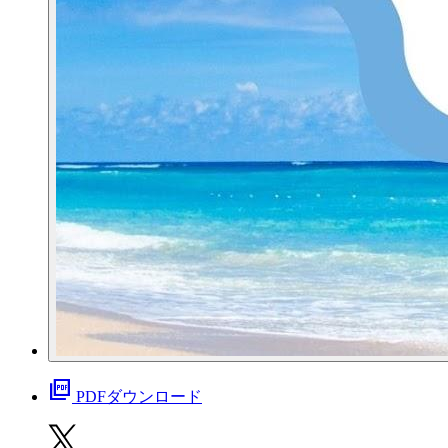
picture_as_pdf
PDFダウンロード