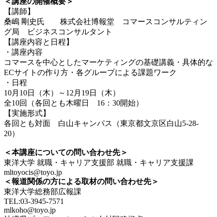
＜講座の開催概要＞
【講師】
桑嶋 剛史氏 株式会社博報堂 コマースコンサルティン
グ局 ビジネスコンサルタント
【講座内容と日程】
・講座内容
コマースを中心としたマーケティングの基礎講義・具体的な
ECサイトの作り方・各グループによる課題ワーク
・日程
10月10日（木）～12月19日（木）
全10回（各回とも木曜日 16：30開始）
【実施形式】
各回とも対面 白山キャンパス（東京都文京区白山5-28-
20）
＜本講座についての問い合わせ先＞
東洋大学 就職・キャリア支援部 就職・キャリア支援課
mltoyocis@toyo.jp
＜報道関係の方による取材の問い合わせ先＞
東洋大学総務部広報課
TEL:03-3945-7571
mlkoho@toyo.jp