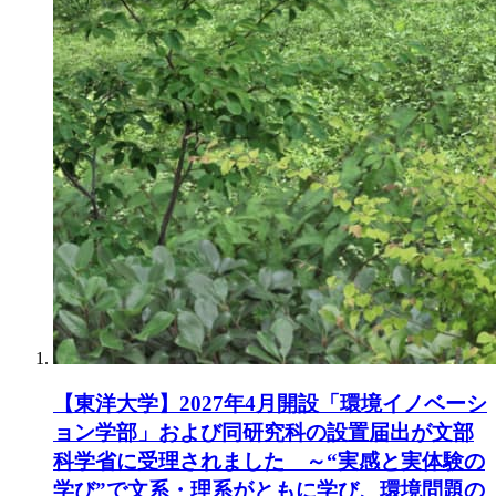
【東洋大学】2027年4月開設「環境イノベーシ
ョン学部」および同研究科の設置届出が文部
科学省に受理されました ～“実感と実体験の
学び”で文系・理系がともに学び、環境問題の