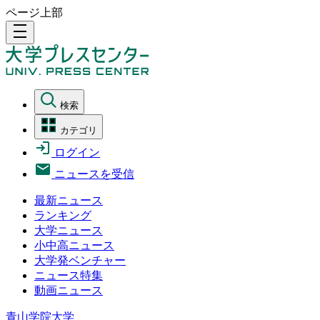
ページ上部
density_medium
検索
カテゴリ
ログイン
ニュースを受信
最新ニュース
ランキング
大学ニュース
小中高ニュース
大学発ベンチャー
ニュース特集
動画ニュース
青山学院大学