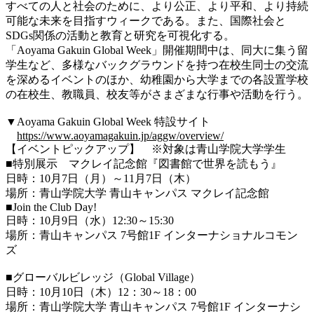
すべての人と社会のために、より公正、より平和、より持続
可能な未来を目指すウィークである。
また、国際社会と
SDGs関係の活動と教育と研究を可視化する。
「Aoyama Gakuin Global Week」開催期間中は、同大
に集う留
学生など、多様なバックグラウンドを持つ在校生同士の交流
を深めるイベントのほか、幼稚園から大学までの各設置学校
の在校生、教職員、校友等がさまざまな行事や活動を行う。
▼Aoyama Gakuin Global Week 特設サイト
https://www.aoyamagakuin.jp/aggw/overview/
【イベントピックアップ】 ※対象は青山学院大学学生
■特別展示 マクレイ記念館『図書館で世界を読もう』
日時：10月7日（月）～11月7日（木）
場所：
青山学院大学
青山キャンパス マクレイ記念館
■
Join the Club Day!
日時：10月9日（水）12:30～15:30
場所：青山キャンパス 7号館1F インターナショナルコモン
ズ
■グローバルビレッジ（Global Village）
日時：10月10日（木）12：30～18：00
場所：
青山学院大学
青山キャンパス 7号館1F インターナシ