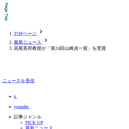
chevron_forward
TOPページ
chevron_forward
最新ニュース
高尾英邦教授が「第24回山崎貞一賞」を受賞
ニュースを受信
x
youtube
記事ジャンル
PICK UP
最新ニュース