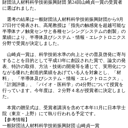
財団法人材料科学技術振興財団 第24回山崎貞一賞の受賞者
に選ばれました。
選考の結果は一般財団法人材料科学技術振興財団から9月
27日付で発表され、高尾教授は「指先の触感覚を超越可能な
半導体ナノ触覚センサと各種センシングシステムの創製」の
業績により、半導体及びシステム・情報・エレクトロニクス
分野で受賞が決定しました。
山崎貞一賞は、科学技術水準の向上とその普及啓発に寄与
することを目的として平成13年に創設された賞で、論文の発
表、特許の取得、方法・技術の開発等を通じて、実用化につ
ながる優れた創造的業績をあげている人を対象とし、「材
料」、「半導体及びシステム・情報・エレクトロニクス」、
「計測評価」、「バイオ・医科学」の4分野について授賞を
行っています。今年度は、２分野４名が授賞者に決定しまし
た。
本賞の贈呈式は、受賞者講演を含めて本年11月に日本学士
院（東京・上野）にて執り行われる予定です。
【参考情報】
一般財団法人材料科学技術振興財団 山崎貞一賞