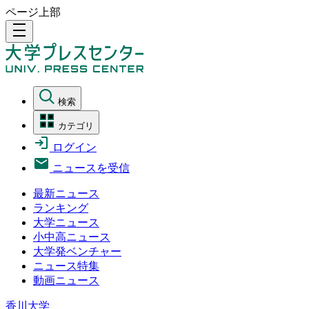
ページ上部
density_medium
検索
カテゴリ
ログイン
ニュースを受信
最新ニュース
ランキング
大学ニュース
小中高ニュース
大学発ベンチャー
ニュース特集
動画ニュース
香川大学