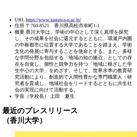
URL
https://www.kagawa-u.ac.jp/
住所
〒760-8521 香川県高松市幸町1-1
概要
香川大学は、学術の中心として深く真理を探究
し、その成果を社会に還元するとともに、環瀬戸内圏
の中枢都市に位置する大学であることを踏まえ、学術
文化の発展に寄与することを使命とする。また、多様
な学問分野を包括する「地域の知の拠点」としての存
在を自覚し、個性と競争力を持つ「地域に根ざした学
生中心の大学」をめざす。そして、世界水準の教育研
究活動により、創造的で人間性豊かな専門職業人・研
究者を育成し、地域社会をリードするとともに共生社
会の実現に向けて活動する。
学長（学校長）
上田 夏生
最近のプレスリリース
（香川大学）