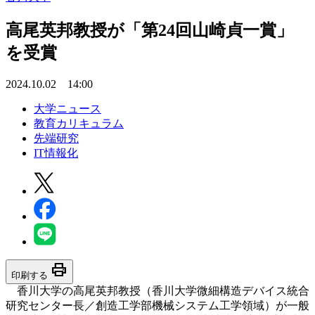
高尾英邦教授が「第24回山崎貞一賞」
を受賞
2024.10.02 14:00
大学ニュース
教育カリキュラム
先端研究
IT情報化
print
印刷する
香川大学の高尾英邦教授（香川大学微細構造デバイス統合
研究センター長／創造工学部機械システム工学領域）が一般