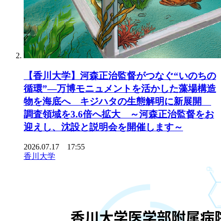
【香川大学】河森正治監督がつなぐ“いのちの
循環”―万博モニュメントを活かした藻場構造
物を海底へ キジハタの生態解明に新展開
調査領域を3.6倍へ拡大 ～河森正治監督をお
迎えし、沈設と説明会を開催します～
2026.07.17 17:55
香川大学