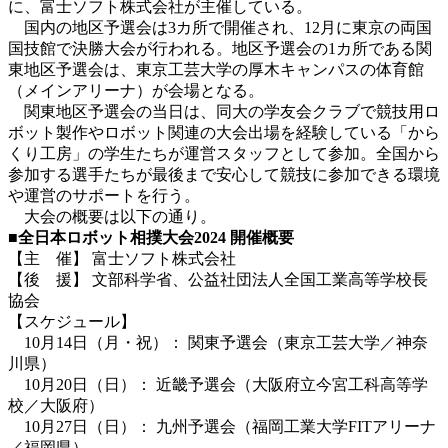
に、富士ソフト株式会社が主催している。
国内の地区予選会は3カ所で開催され、
12月に東京の両国
国技館で決勝大会が行われる
。地区予選会の1カ所である関
東地区予選会は、東京工芸大学の厚木キャンパスの体育館
（メインアリーナ）が会場となる。
関東地区予選会の
当日は、同大の学友会クラブで競技用ロ
ボット製作やロボット関連の大会出場を経験している「から
くり工房」の学生たちが運営スタッフとして参加。全国から
参加する選手たちが最後まで安心して競技に参加できる環境
や運営のサポートを行う。
大会の概要は以下の通り。
■
全日本ロボット相撲大会2024 開催概要
【主 催】 富士ソフト株式会社
【後 援】 文部科学省、公益社団法人全国工業高等学校長
協会
【スケジュール】
10月14日（月・祝）： 関東予選会（東京工芸大学／神奈
川県）
10月20日（日）： 近畿予選会（大阪府立今宮工科高等学
校／大阪府）
10月27日（日）： 九州予選会（福岡工業大学FITアリーナ
／福岡県）