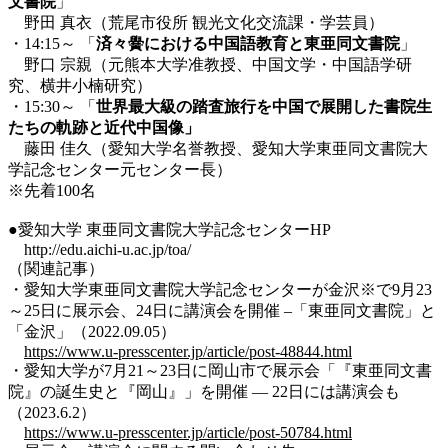
文書院
」
野田 真衣（荒尾市役所 観光文化交流課・学芸員）
・14:15～ 「
済々黌における中国語教育と東亜同文書院
」
野口 宗親（元熊本大学准教授、中国文学・中国語学研
究、横井小楠研究）
・15:30～ 「
世界最大級の踏査旅行を中国で展開した書院生
たちの軌跡と近代中国像」
藤田 佳久（愛知大学名誉教授、愛知大学東亜同文書院大
学記念センター元センター長）
※先着100名
●愛知大学 東亜同文書院大学記念センターHP
http://edu.aichi-u.ac.jp/toa/
（関連記事）
・愛知大学東亜同文書院大学記念センターが金沢※で9月23
～25日に展示会、24日に講演会を開催 –「東亜同文書院」と
「金沢」（2022.09.05）
https://www.u-presscenter.jp/article/post-48844.html
・
愛知大学が7月21～23日に岡山市で展示会「『東亜同文書
院』の誕生史と『岡山』」を開催 — 22日には講演会も
（2023.6.2）
https://www.u-presscenter.jp/article/post-50784.html