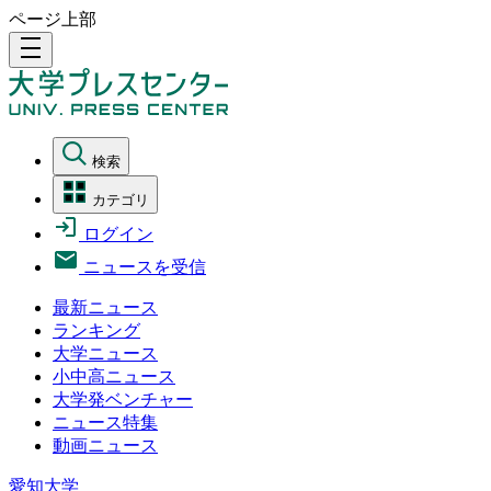
ページ上部
density_medium
検索
カテゴリ
ログイン
ニュースを受信
最新ニュース
ランキング
大学ニュース
小中高ニュース
大学発ベンチャー
ニュース特集
動画ニュース
愛知大学