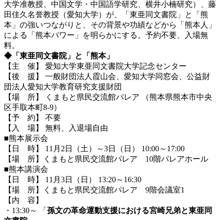
大学准教授、中国文学・中国語学研究、横井小楠研究
）、
藤
田佳久名誉教授（愛知大学）
が、「
東亜同文書院」と「熊
本」の強いつながりと、その背景や功績などから「熊本人」
による「熊本パワー」を明らかにする。
予約不要、入場無
料。
◆「東亜同文書院」と「熊本」
【主 催】 愛知大学東亜同文書院大学記念センター
【後 援】 一般財団法人霞山会、愛知大学同窓会、公益財
団法人愛知大学教育研究支援財団
【場 所】
くまもと県民交流館パレア
（
熊本県熊本
市中央
区
手取本町8-9
）
【予 約】 不要
【入 場】 無料、入退場自由
■熊本展示会
【日 時】 11月2日（土）～3日（日） 10:00～17:00
【場 所】
くまもと県民交流館パレア 10階パレアホール
■熊本講演会
【日 時】 11月3日（日） 13:20～16:30
【場 所】くまもと県民交流館パレア 9階会議室1
【内 容】
・13:30～ 「
孫文の革命運動支援における宮崎兄弟と東亜同