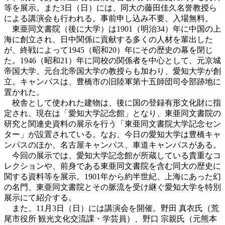
等を展示。また3日（日）には、同大の藤田佳久名誉教授ら
による講演会も行われる。事前申し込み不要、入場無料。
東亜同文書院（後に大学）は1901（明治34）年に中国の上
海に創立され、日中関係に貢献する多くの人材を輩出した
が、終戦によって1945（昭和20）年にその歴史の幕を閉じ
た。1946（昭和21）年に同校の関係者を中心として、元京城
帝国大学、元台北帝国大学の教授らも加わり、愛知大学が創
立。キャンパスは、豊橋市の旧陸軍第十五師団司令部跡地に
置かれた。
校舎として使われた建物は、後に国の登録有形文化財に指
定され、現在は「愛知大学記念館」となり、東亜同文書院の
研究と関連史資料の展示を行う「東亜同文書院大学記念セン
ター」が設置されている。なお、今日の愛知大学は豊橋キャ
ンパスのほか、名古屋キャンパス、車道キャンパスがある。
今回の展示では、愛知大学記念館が所蔵している貴重なコ
レクションや、前身である東亜同文書院を含む同大の歴史に
関する資料等を展示。1901年から約半世紀、上海にあった幻
の名門、東亜同文書院とその脈流を受け継ぐ愛知大学を特別
展示にて紹介する。
また、11月3日（日）には講演会を開催。
野田 真衣
氏（
荒
尾市役所 観光文化交流課・学芸員
）、
野口 宗親
氏（
元熊本