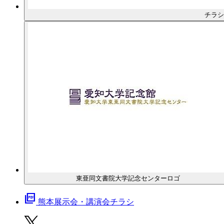
チラシ
東亜同文書院大学記念センターロゴ
picture_as_pdf
熊本展示会・講演会チラシ