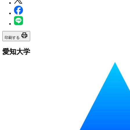
print
印刷する
愛知大学