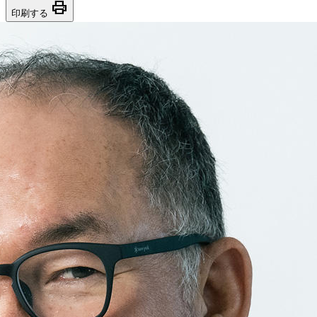
print
印刷する