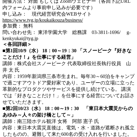
開催方法： 対面 もしくは Zoomウェビナー（各回下記URL
内フォームより事前申し込みが必要です）
申し込み： 現代経営研究会WEBサイト
https://www.tyg.jp/koukaikouza/business/
参加費： 無料
問い合わせ先： 東洋学園大学 総務課 03-3811-1696/ g-
kenkyukai@tyg.jp
＜各回詳細＞
■
第1回10/9（水） 18：00～19：30 「スノーピーク『好きな
ことだけ！』を仕事にする経営」
講師：株式会社スノーピーク 代表取締役社長執行役員 山
井 太 氏
内容：1959年新潟県三条市生まれ。毎年30～60泊をキャンプ
で過ごすアウトドア愛好家であり、ユーザーの立場に立った
革新的なプロダクツやサービスを提供し続けている。 講演
では「好きなことだけ！」を仕事にする経営についてお話さ
せていただきます。
■
第2回10/23（水） 18：00～19：30 「東日本大震災からの
あゆみ～人々の架け橋として～」
講師：南三陸ホテル観洋 女将 阿部 憲子 氏
内容：東日本大震災直後は、電気・水・道路が遮断され孤立
したものの、避難して来た600名の受け入れを行いました。