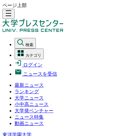
ページ上部
density_medium
検索
カテゴリ
ログイン
ニュースを受信
最新ニュース
ランキング
大学ニュース
小中高ニュース
大学発ベンチャー
ニュース特集
動画ニュース
東洋学園大学