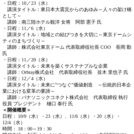
・日程：10／23（水）
講演タイトル：東日本大震災からのあゆみ～人々の架け橋
として～
講師：南三陸ホテル観洋 女将 阿部 憲子 氏
・日程：11／6（水）
講演タイトル：地域との結びつきを大切に～東京ドームシ
ティのまちづくり～
講師：株式会社東京ドーム 代表取締役社長 COO 長岡 勤
氏
・日程：11／20（水）
講演タイトル：未来を築くサステナブルな企業
講師：Orbray株式会社 代表取締役社長 並木 里也子 氏
・日程：12／4（水）
講演タイトル：未来に”つなぐ”価値創造 ～伝統的日本企
業における変革の要諦～
講師：パナソニックコネクト株式会社 代表取締役 執行
役員 プレジデント 樋口 泰行 氏
＜開催概要＞
日程： 10/9（水）・23（水）、11/6（水）・20（水）・
12/4（水）
時間： 18：00～19：30