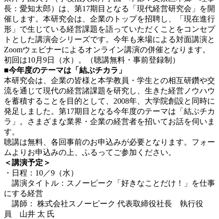
長：愛知太郎）は、第17期目となる「現代経営研究会」を開
催します。本研究会は、企業のトップを招聘し、「現在進行
形」で生じている経営課題を語っていただくことをコンセプ
トとした講演会シリーズです。今年も来場による対面講演と
Zoomウェビナーによるオンライン講演の併催となります。
初回は10月9日（水）。（聴講無料・事前登録制）
■今年度のテーマは「結ぶチカラ」
本研究会は、企業の皆様と本学教員・学生との相互研鑽や交
流を通じて現代の経営諸課題を研究し、生きた経営ノウハウ
を蓄積することを目的として、2008年、大学院創設と同時に
発足しました。第17期目となる今年度のテーマは「結ぶチカ
ラ」。さまざまな業界・企業の経営者を招いてお話を伺いま
す。
聴講は無料、各回事前のお申込みが必要となります。フォー
ムよりお申込みの上、ふるってご参加ください。
＜講演予定＞
・日程：10／9（水）
講演タイトル：スノーピーク「好きなことだけ！」を仕事
にする経営
講師： 株式会社スノーピーク 代表取締役社長 執行役
員 山井 太 氏