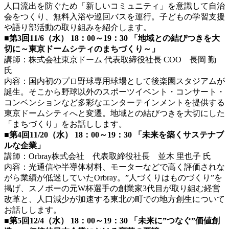
人口流出を防ぐため「新しいコミュニティ」を意識して自治
会をつくり、無料入浴や巡回バスを運行。子どもの学習支援
や語り部活動の取り組みを紹介します。
■
第3回11/6（水） 18：00～19：30 「地域との結びつきを大
切に～東京ドームシティのまちづくり～」
講師：株式会社東京ドーム 代表取締役社長 COO 長岡 勤
氏
内容：国内初のプロ野球専用球場として後楽園スタジアムが
誕生。そこから野球以外のスポーツイベント・コンサート・
コンベンションなど多彩なエンターテインメントを提供する
東京ドームシティへと変遷。地域との結びつきを大切にした
「まちづくり」をお話しします。
■
第4回11/20（水） 18：00～19：30 「未来を築くサステナブ
ルな企業」
講師：Orbray株式会社 代表取締役社長 並木 里也子 氏
内容：光通信や半導体材料、モーターなどで高く評価されな
がら業績が低迷していたOrbray。”人づくりはものづくり”を
掲げ、スノボーの元W杯選手の創業家3代目が取り組む経営
改革と、人口減少が加速する東北の町での地方創生について
お話しします。
■
第5回12/4（水） 18：00～19：30 「未来に”つなぐ”価値創