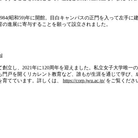
984(昭和59)年に開館。目白キャンパスの正門を入って左手
育の進展に寄与することを願って設立されました。
ml
立し、2021年に120周年を迎えました。私立女子大学唯一
も門戸を開くリカレント教育など、誰もが生涯を通じて学び、
を育てています。詳しくは、
https://corp.jwu.ac.jp/
をご覧くださ