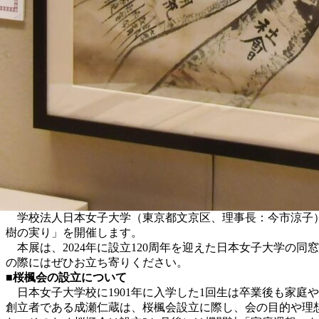
学校法人⽇本⼥⼦⼤学（東京都⽂京区、理事長：今市涼子）の
樹の実り」を開催します。
本展は、2024年に設立120周年を迎えた日本女子大学の
の際にはぜひお立ち寄りください。
■桜楓会の設立について
日本女子大学校に1901年に入学した1回生は卒業後も家庭
創立者である成瀬仁蔵は、桜楓会設立に際し、会の目的や理