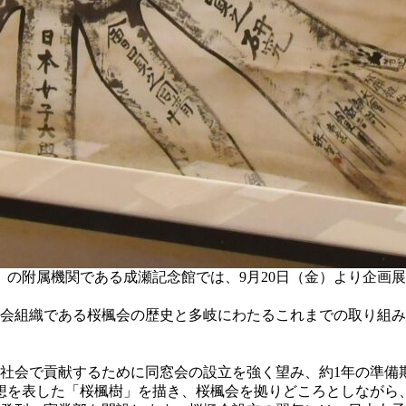
附属機関である成瀬記念館では、9月20日（金）より企画展「桜
同窓会組織である桜楓会の歴史と多岐にわたるこれまでの取り組
や社会で貢献するために同窓会の設立を強く望み、約1年の準備
想を表した「桜楓樹」を描き、桜楓会を拠りどころとしながら