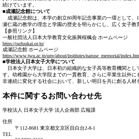
続けています。
■成瀬記念館について
成瀬記念館は、本学の創立80周年記念事業の一環として、1
瀬仁蔵の教学の理念と学園の歴史を明らかにし、広く女子教
【参照リンク】
一般社団法人日本大学教育文化振興桜楓会 ホームページ
https://oufuukai.or.jp/
成瀬記念館 ホームページ
https://www.jwu.ac.jp/unv/about/institutes/naruse_memorial/index.ht
■学校法人日本女子大学について
日本女子大学は、日本初の組織的な女子高等教育機関として創
す。幼稚園から大学院までの一貫教育、さらに卒業生以外に
非連続に変化する社会において、新しい明日を共に創る人材
本件に関するお問い合わせ先
学校法人 日本女子大学 法人企画部 広報課
住所
〒112-8681 東京都文京区目白台2-8-1
TEL