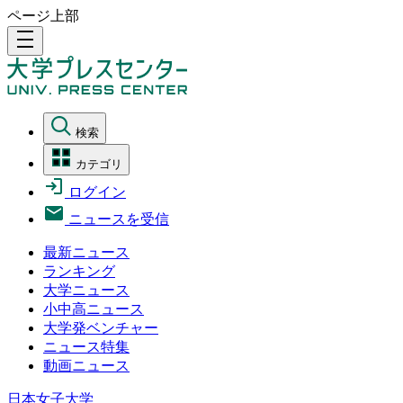
ページ上部
density_medium
検索
カテゴリ
ログイン
ニュースを受信
最新ニュース
ランキング
大学ニュース
小中高ニュース
大学発ベンチャー
ニュース特集
動画ニュース
日本女子大学