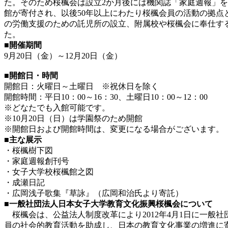
た。そのため桜楓会は設立2か月後には機関誌「家庭週報」
館が寄付され、以後50年以上にわたり桜楓会員の活動の拠
の労働支援のための託児所の設立、附属校や桜楓会に奉仕す
た。
■開催期間
9月20日（金）～12月20日（金）
■開館日・時間
開館日：火曜日～土曜日 ※祝休日を除く
開館時間：平日10：00～16：30、土曜日10：00～12：00
※どなたでも入館可能です。
※10月20日（日）は学園祭のため開館
※開館日および開館時間は、変更になる場合がございます。
■主な展示
・桜楓樹下図
・家庭週報創刊号
・女子大学校桜楓館之図
・成瀬日記
・広岡浅子歌集『草詠』（広岡和治氏より寄託）
■一般社団法人日本女子大学教育文化振興桜楓会について
桜楓会は、公益法人制度改革により2012年4月1日に一
員の社会的教育活動を助成し、日本の教育文化事業の増進に