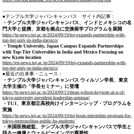
———————————————————————
●テンプル大学ジャパンキャンパス サイト内記事：
・
テンプル大学ジャパンキャンパス、インドとメキシコの名
門大学と提携、京都を拠点に交換留学プログラムを展開
https://jp-news.tuj.ac.jp/2024/09/19/tuj-expands-partnership-with-
top-tier-univ-in-india-mexico/
・
Temple University, Japan Campus Expands Partnerships
with Top-Tier Universities in India and Mexico Focusing on
new Kyoto location
https://en-news.tuj.ac.jp/2024/09/19/tuj-expands-partnership-with-
top-tier-univ-in-india-mexico/
●最近の出来事・ニュース：
・
テンプル大学ジャパンキャンパス ウィルソン学長、東京
大学主催の「学長セミナー」に登壇
https://jp-news.tuj.ac.jp/2024/09/13/dean-wilson-keynote-at-u-of-
tokyo-university-president-leadership-seminar/
・
TUJ、東京都立高校向けインターンシップ・プログラムを
実施
https://jp-news.tuj.ac.jp/2024/09/10/tuj-hosts-internship-program-for-
tokyo-metropolitan-public-hs-students/
・
米国医務総監、テンプル大学ジャパンキャンパスで学生と
語るー健康とウェルビーイングの重要性