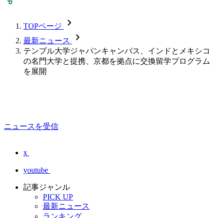
chevron_forward
TOPページ
chevron_forward
最新ニュース
テンプル大学ジャパンキャンパス、インドとメキシコ
の名門大学と提携、京都を拠点に交換留学プログラム
を展開
ニュースを受信
x
youtube
記事ジャンル
PICK UP
最新ニュース
ランキング