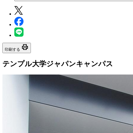
print
印刷する
テンプル大学ジャパンキャンパス