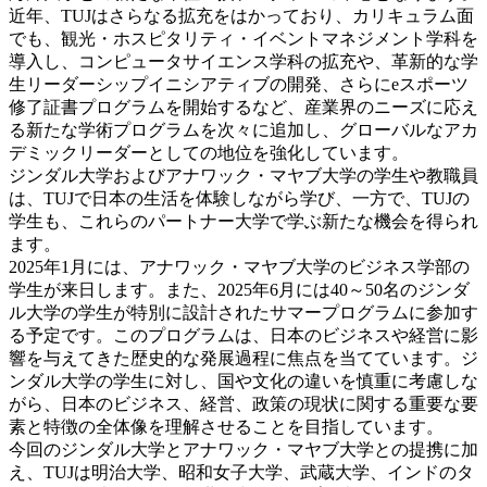
近年、TUJはさらなる拡充をはかっており、カリキュラム面
でも、観光・ホスピタリティ・イベントマネジメント学科を
導入し、コンピュータサイエンス学科の拡充や、革新的な学
生リーダーシップイニシアティブの開発、さらにeスポーツ
修了証書プログラムを開始するなど、産業界のニーズに応え
る新たな学術プログラムを次々に追加し、グローバルなアカ
デミックリーダーとしての地位を強化しています。
ジンダル大学およびアナワック・マヤブ大学の学生や教職員
は、TUJで日本の生活を体験しながら学び、一方で、TUJの
学生も、これらのパートナー大学で学ぶ新たな機会を得られ
ます。
2025年1月には、アナワック・マヤブ大学のビジネス学部の
学生が来日します。また、2025年6月には40～50名のジンダ
ル大学の学生が特別に設計されたサマープログラムに参加す
る予定です。このプログラムは、日本のビジネスや経営に影
響を与えてきた歴史的な発展過程に焦点を当てています。ジ
ンダル大学の学生に対し、国や文化の違いを慎重に考慮しな
がら、日本のビジネス、経営、政策の現状に関する重要な要
素と特徴の全体像を理解させることを目指しています。
今回のジンダル大学とアナワック・マヤブ大学との提携に加
え、TUJは明治大学、昭和女子大学、武蔵大学、インドのタ