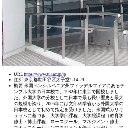
URL
https://www.tuj.ac.jp/jp
住所
東京都世田谷区太子堂1-14-29
概要
米国ペンシルベニア州フィラデルフィアにあるテ
ンプル大学の日本校で、1982年に東京で開校しまし
た。外国大学の分校として日本で最も長い歴史と最大
の規模を誇り、2005年には文部科学省から外国大学の
日本校として初めて指定を受けました。米国式カリキ
ュラムに基づき、大学学部課程、大学院課程（教育学
修士・博士課程、ロースクール、マネジメント修士、
コミュニケーションマネジメント修士（京都））、ア