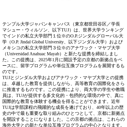
テンプル大学ジャパンキャンパス（東京都世田谷区／学長
マシュー・ウィルソン、以下TUJ）は、世界大学ランキング
でインドの私立大学部門１位※のO.P.ジンダルグローバル大
学（O.P. Jindal Global University、以下ジンダル大学）および
メキシコの私立大学部門３位※のアナワック・マヤブ大学
（Universidad Anahuac Mayab）と新たな提携を締結しまし
た。この提携は、2025年1月に開設予定の京都の新拠点をベ
ースに、留学プログラムや単位互換プログラムを展開するも
のです。
TUJとジンダル大学およびアナワック・マヤブ大学との提携
は、卓越した教育を提供しながら、高等教育の国際化をさら
に推進するものです。この提携により、両大学の学生や教職
員は、TUJが提供する多文化的・包摂的な環境の中で、真に
国際的な教育を体験する機会を得ることができます。近年
TUJは学部課程の飛躍的な成長を遂げており、40年以上の歴
史の中で最も重要な取り組みのひとつとして、京都に新拠点
を開設することになりました。この京都の拠点は、これらの
海外大学との新たな単位互換プログラムの中心となります。