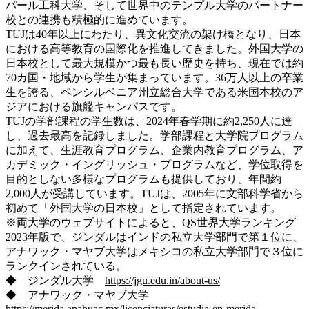
パール工科大学、そして世界中のテンプル大学のパートナー
校との連携も積極的に進めています。
TUJは40年以上にわたり、異文化交流の架け橋となり、日本
における高等教育の国際化を推進してきました。外国大学の
日本校として最大規模かつ最も長い歴史を持ち、現在では約
70カ国・地域から学生が集まっています。36万人以上の卒業
生を誇る、ペンシルベニア州立総合大学である米国本校のア
ジアにおける旗艦キャンパスです。
TUJの学部課程の学生数は、2024年春学期に約2,250人に達
し、過去最高を記録しました。学部課程と大学院プログラム
に加えて、生涯教育プログラム、企業内教育プログラム、ア
カデミック・イングリッシュ・プログラムなど、学位取得を
目的としない多様なプログラムも提供しており、年間約
2,000人が受講しています。TUJは、2005年に文部科学省から
初めて「外国大学の日本校」として指定されています。
※両大学のウェブサイトによると、QS世界大学ランキング
2023年版で、ジンダルはインドの私立大学部門で第１位に、
アナワック・マヤブ大学はメキシコの私立大学部門で３位に
ランクインされている。
◆ ジンダル大学
https://jgu.edu.in/about-us/
◆ アナワック・マヤブ大学
https://merida.anahuac.mx/licenciaturas/estudia-en-merida