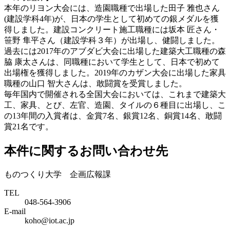
本年のリヨン大会には、造園職種で出場した田子 雅也さん
(建設学科4年)が、日本の学生として初めての銀メダルを獲
得しました。建設コンクリート施工職種には坂本 匠さん・
笹野 隼平さん（建設学科３年）が出場し、健闘しました。
過去には2017年のアブダビ大会に出場した建築大工職種の森
脇 康太さんは、同職種において学生として、日本で初めて
出場権を獲得しました。2019年のカザン大会に出場した家具
職種の山口 智大さんは、敢闘賞を受賞しました。
毎年国内で開催される全国大会においては、これまで建築大
工、家具、とび、左官、造園、タイルの６種目に出場し、こ
の13年間の入賞者は、金賞7名、銀賞12名、銅賞14名、敢闘
賞21名です。
本件に関するお問い合わせ先
ものつくり大学 企画広報課
TEL
048-564-3906
E-mail
koho@iot.ac.jp