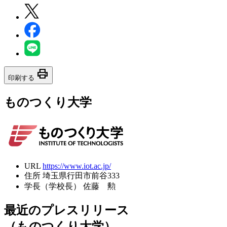
print
印刷する
ものつくり大学
URL
https://www.iot.ac.jp/
住所
埼玉県行田市前谷333
学長（学校長）
佐藤 勲
最近のプレスリリース
（ものつくり大学）