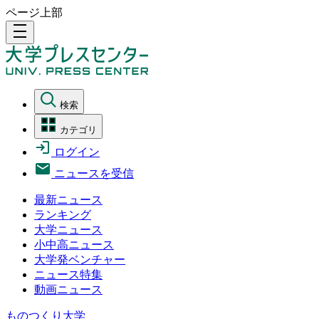
ページ上部
density_medium
検索
カテゴリ
ログイン
ニュースを受信
最新ニュース
ランキング
大学ニュース
小中高ニュース
大学発ベンチャー
ニュース特集
動画ニュース
ものつくり大学