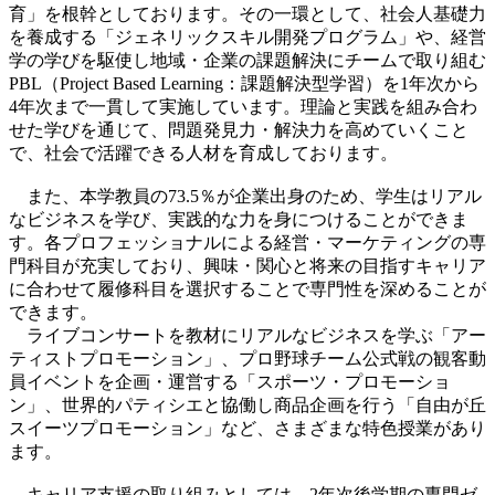
育」を根幹としております。その一環として、社会人基礎力
を養成する「ジェネリックスキル開発プログラム」や、経営
学の学びを駆使し地域・企業の課題解決にチームで取り組む
PBL（Project Based Learning：課題解決型学習）を1年次から
4年次まで一貫して実施しています。理論と実践を組み合わ
せた学びを通じて、問題発見力・解決力を高めていくこと
で、社会で活躍できる人材を育成しております。
また、本学教員の73.5％が企業出身のため、学生はリアル
なビジネスを学び、実践的な力を身につけることができま
す。各プロフェッショナルによる経営・マーケティングの専
門科目が充実しており、興味・関心と将来の目指すキャリア
に合わせて履修科目を選択することで専門性を深めることが
できます。
ライブコンサートを教材にリアルなビジネスを学ぶ「アー
ティストプロモーション」、プロ野球チーム公式戦の観客動
員イベントを企画・運営する「スポーツ・プロモーショ
ン」、世界的パティシエと協働し商品企画を行う「自由が丘
スイーツプロモーション」など、さまざまな特色授業があり
ます。
キャリア支援の取り組みとしては、2年次後学期の専門ゼ