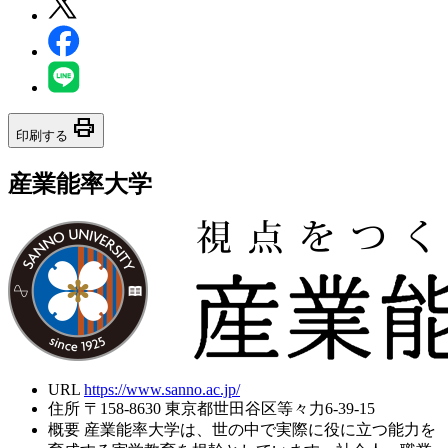
print
印刷する
産業能率大学
URL
https://www.sanno.ac.jp/
住所
〒158-8630 東京都世田谷区等々力6-39-15
概要
産業能率大学は、世の中で実際に役に立つ能力を