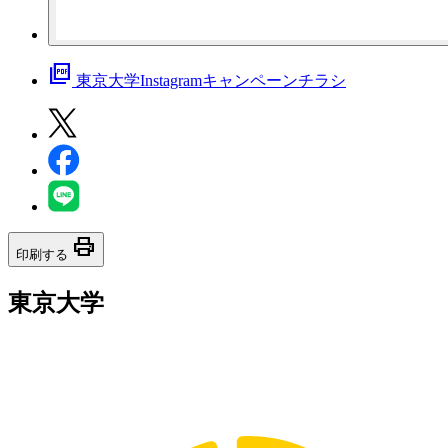
picture_as_pdf
東京大学Instagramキャンペーンチラシ
print
印刷する
東京大学