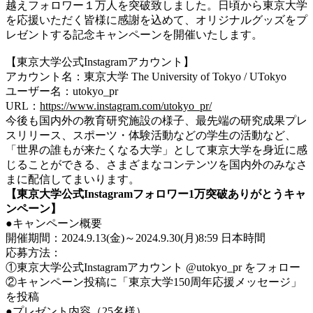
越えフォロワー１万人を突破致しました。日頃から東京大学
を応援いただく皆様に感謝を込めて、オリジナルグッズをプ
レゼントする記念キャンペーンを開催いたします。
【東京大学公式Instagramアカウント】
アカウント名：東京大学 The University of Tokyo / UTokyo
ユーザー名：utokyo_pr
URL：
https://www.instagram.com/utokyo_pr/
今後も国内外の教育研究施設の様子、最先端の研究成果プレ
スリリース、スポーツ・体験活動などの学生の活動など、
「世界の誰もが来たくなる大学」として東京大学を身近に感
じることができる、さまざまなコンテンツを国内外のみなさ
まに配信してまいります。
【東京大学公式Instagramフォロワー1万突破ありがとうキャ
ンペーン】
●
キャンペーン概要
開催期間：2024.9.13(金)～2024.9.30(月)8:59 日本時間
応募方法：
①東京大学公式Instagramアカウント @utokyo_pr をフォロー
②キャンペーン投稿に「東京大学150周年応援メッセージ」
を投稿
●
プレゼント内容（25名様）