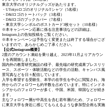
東京大学のオリジナルグッズがあたります。
・UTokyoロゴのオリジナルTシャツ（5名様）
・D&Iロゴのトートバック（3名様）
・D&Iロゴのブックカバー（7名様）
・東京大学シンボルのポストカード3枚セット（10名様）
※本キャンペーン応募に係る注意事項などの詳細は、
Instagram上の告知投稿をご覧ください。
※本キャンペーンは予告なく変更または終了する場合がござ
いますので、あらかじめご了承ください。
【公式Instagram概要】
2度のアカウント凍結を乗り越え、2023年11月よりアカウン
トを再開致しました。
国内外の教育研究施設の様子、最先端の研究成果プレスリリ
ース、スポーツ・体験活動などの学生の活動、キャンパス風
景写真などを日々配信しています。
入学を希望する受験生、本学の在学生を中心に閲覧され、海
外からのフォロワーも約半数を占めています。特にインドネ
シアからのフォロワーが多く、中国、米国、韓国などが続き
ます。
主なフォロワー層が中高生を含む若年層のため、フォロワー
に東京大学を身近に感じてもらえるような参加型企画も実施