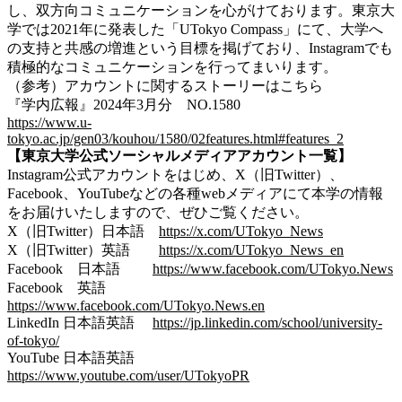
し、双方向コミュニケーションを心がけております。東京大
学では2021年に発表した「UTokyo Compass」にて、大学へ
の支持と共感の増進という目標を掲げており、Instagramでも
積極的なコミュニケーションを行ってまいります。
（参考）アカウントに関するストーリーはこちら
『学内広報』2024年3月分 NO.1580
https://www.u-
tokyo.ac.jp/gen03/kouhou/1580/02features.html#features_2
【東京大学公式ソーシャルメディアアカウント一覧】
Instagram公式アカウントをはじめ、X（旧Twitter）、
Facebook、YouTubeなどの各種webメディアにて本学の情報
をお届けいたしますので、ぜひご覧ください。
X（旧Twitter）日本語
https://x.com/UTokyo_News
X（旧Twitter）英語
https://x.com/UTokyo_News_en
Facebook 日本語
https://www.facebook.com/UTokyo.News
Facebook 英語
https://www.facebook.com/UTokyo.News.en
LinkedIn
日本語英語
https://jp.linkedin.com/school/university-
of-tokyo/
YouTube 日本語英語
https://www.youtube.com/user/UTokyoPR